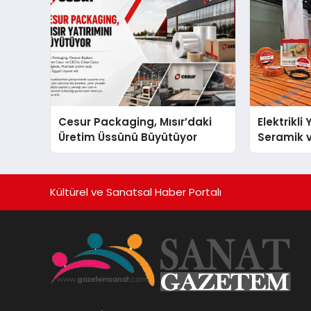
Cesur Packaging, Mısır’daki
Elektrikli
Üretim Üssünü Büyütüyor
Seramik v
En Veriml
Kültürel ve Sanatsal Haber Portalı