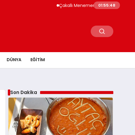
Çakallı Menemeni Neden Meşhur? Lezzetinin
01:55:49
DÜNYA
EĞITIM
Son Dakika