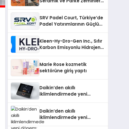
Seramik ve Parke Zeminler
İçin En Verimli Çözümler
SRV Padel Court, Türkiye’de
Padel Yatırımlarının Güçlü
Markası Olmayı Sürdürüyor
Kleen-Hy-Dro-Gen Inc., Sıfır
Karbon Emisyonlu Hidrojen
Isıtma Teknolojisinde ISO ve
TSSA Düzenleyici Onaylarını
Marie Rose kozmetik
Aldı
sektörüne giriş yaptı
Daikin’den akıllı
iklimlendirmede yeni
dönem: Madoka Plus
Türkiye’de
Daikin’den akıllı
iklimlendirmede yeni
dönem: Madoka Plus