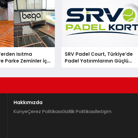
 Yerden Isıtma
SRV Padel Court, Türkiye’de
e Parke Zeminler İçin
Padel Yatırımlarının Güçlü
i Çözümler
Markası Olmayı Sürdürüyor
Hakkımızda
Künye
Çerez Politikası
Gizlilik Politikası
İletişim