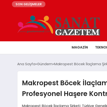
SON GELİŞMELER
MAGAZIN
TEKNO
Ana Sayfa
Gündem
Makropest Böcek İlaçlama Şirk
Makropest Böcek İlaçlama
Profesyonel Haşere Kont
Makropest Böcek İlaçlama Şirketi: Türkiye Genel