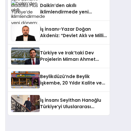
Türkiye’de
Daikin’den akıllı
iklimlendirmede yeni
dönem: Madoka Plus
Türkiye’de
İş İnsanı-Yazar Doğan
Akdeniz: “Devlet Aklı ve Milli
Çıkarlar Her Şeyin
Üzerindedir”
Türkiye ve Irak’taki Dev
Projelerin Mimarı Ahmet
Hasan Salim Beyoğlu, 10
Milyon Metrekarelik “Al Yusuf
Beylikdüzü’nde Beylik
Holding Industrial City”
İşkembe, 20 Yıldır Kalite ve
Projesini Hayata Geçirecek
Lezzetin Değişmeyen Adresi
İş İnsanı Seyithan Hanoğlu
Türkiye’yi Uluslararası
Arenada Tanıtmayı
Hedefliyor