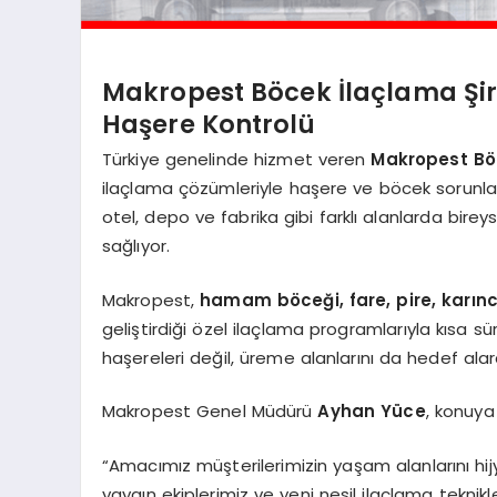
Makropest Böcek İlaçlama Şirk
Haşere Kontrolü
Türkiye genelinde hizmet veren
Makropest Böc
ilaçlama çözümleriyle haşere ve böcek sorunların
otel, depo ve fabrika gibi farklı alanlarda birey
sağlıyor.
Makropest,
hamam böceği, fare, pire, karın
geliştirdiği özel ilaçlama programlarıyla kısa 
haşereleri değil, üreme alanlarını da hedef alar
Makropest Genel Müdürü
Ayhan Yüce
, konuya 
“Amacımız müşterilerimizin yaşam alanlarını hijy
yaygın ekiplerimiz ve yeni nesil ilaçlama teknikl