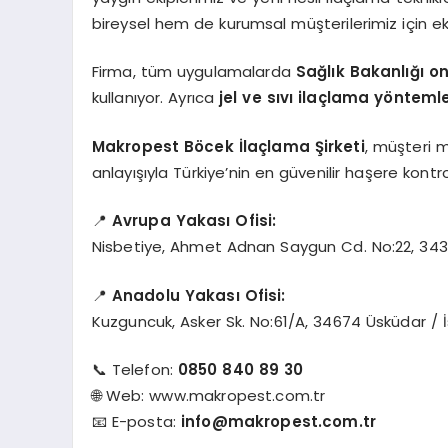
bireysel hem de kurumsal müşterilerimiz için ek
Firma, tüm uygulamalarda
Sağlık Bakanlığı o
kullanıyor. Ayrıca
jel ve sıvı ilaçlama yöntemle
Makropest Böcek İlaçlama Şirketi
, müşteri 
anlayışıyla Türkiye’nin en güvenilir haşere kontr
📍
Avrupa Yakası Ofisi:
Nisbetiye, Ahmet Adnan Saygun Cd. No:22, 3434
📍
Anadolu Yakası Ofisi:
Kuzguncuk, Asker Sk. No:61/A, 34674 Üsküdar / 
📞 Telefon:
0850 840 89 30
🌐 Web: www.makropest.com.tr
📧 E-posta:
info@makropest.com.tr