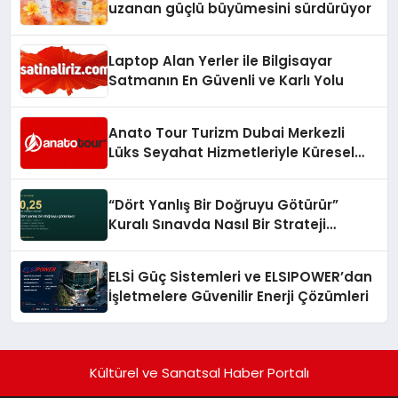
uzanan güçlü büyümesini sürdürüyor
Laptop Alan Yerler ile Bilgisayar
Satmanın En Güvenli ve Karlı Yolu
Anato Tour Turizm Dubai Merkezli
Lüks Seyahat Hizmetleriyle Küresel
Turizmde Öne Çıkıyor
“Dört Yanlış Bir Doğruyu Götürür”
Kuralı Sınavda Nasıl Bir Strateji
Gerektiriyor?
ELSİ Güç Sistemleri ve ELSIPOWER’dan
İşletmelere Güvenilir Enerji Çözümleri
Kültürel ve Sanatsal Haber Portalı