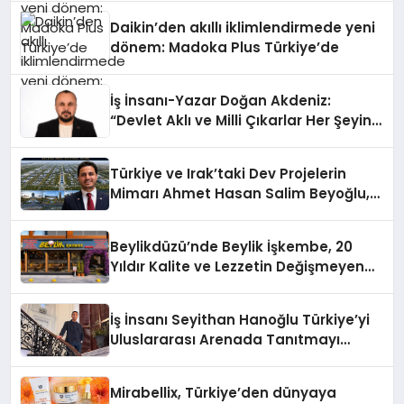
Daikin’den akıllı iklimlendirmede yeni
dönem: Madoka Plus Türkiye’de
İş İnsanı-Yazar Doğan Akdeniz:
“Devlet Aklı ve Milli Çıkarlar Her Şeyin
Üzerindedir”
Türkiye ve Irak’taki Dev Projelerin
Mimarı Ahmet Hasan Salim Beyoğlu,
10 Milyon Metrekarelik “Al Yusuf
Holding Industrial City” Projesini
Beylikdüzü’nde Beylik İşkembe, 20
Hayata Geçirecek
Yıldır Kalite ve Lezzetin Değişmeyen
Adresi
İş İnsanı Seyithan Hanoğlu Türkiye’yi
Uluslararası Arenada Tanıtmayı
Hedefliyor
Mirabellix, Türkiye’den dünyaya