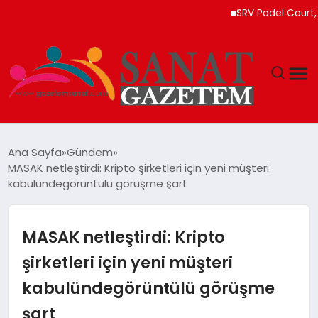
SRV Padel Court, Türk
MAGAZIN
Ana Sayfa
Gündem
MASAK netleştirdi: Kripto şirketleri için yeni müşteri
TEKNOLOJI
kabulündegörüntülü görüşme şart
SIYASET
MASAK netleştirdi: Kripto
SPOR
şirketleri için yeni müşteri
kabulündegörüntülü görüşme
YAŞAM
şart