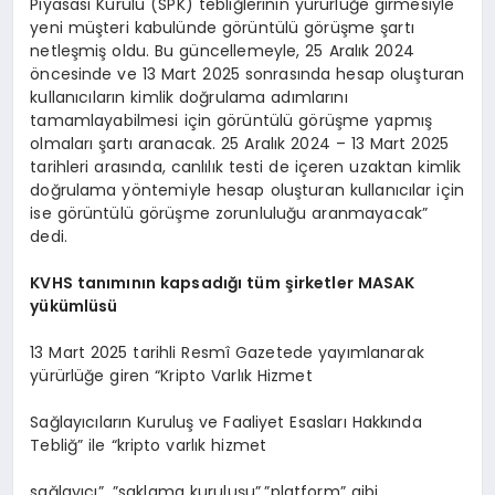
Piyasası Kurulu (SPK) tebliğlerinin yürürlüğe girmesiyle
yeni müşteri kabulünde görüntülü görüşme şartı
netleşmiş oldu. Bu güncellemeyle, 25 Aralık 2024
öncesinde ve 13 Mart 2025 sonrasında hesap oluşturan
kullanıcıların kimlik doğrulama adımlarını
tamamlayabilmesi için görüntülü görüşme yapmış
olmaları şartı aranacak. 25 Aralık 2024 – 13 Mart 2025
tarihleri arasında, canlılık testi de içeren uzaktan kimlik
doğrulama yöntemiyle hesap oluşturan kullanıcılar için
ise görüntülü görüşme zorunluluğu aranmayacak”
dedi.
KVHS tanımının kapsadığı tüm şirketler MASAK
yükümlüsü
13 Mart 2025 tarihli Resmî Gazetede yayımlanarak
yürürlüğe giren “Kripto Varlık Hizmet
Sağlayıcıların Kuruluş ve Faaliyet Esasları Hakkında
Tebliğ” ile “kripto varlık hizmet
sağlayıcı”, ”saklama kuruluşu”,”platform” gibi