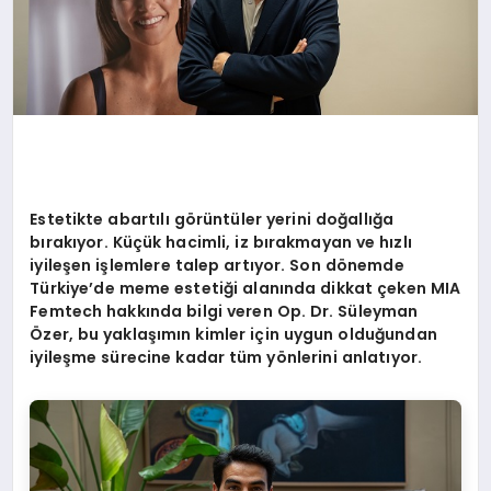
Estetikte abartılı g
ö
rüntüler yerini doğallığa
bırakıyor. Küçük hacimli, iz bırakmayan ve hızlı
iyileş
en i
şlemlere talep artıyor. Son d
ö
nemde
Türkiye
’
de meme estetiği alanında dikkat ç
eken MIA
Femtech hakk
ında bilgi veren Op. Dr. Süleyman
Özer, bu yaklaşımın kimler için uygun olduğundan
iyileşme sürecine kadar tüm y
ö
nlerini anlatıyor.