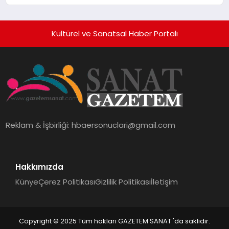
10 Milyon Metrekarelik “Al Yusuf
Holding Industrial City” Projesini
Hayata Geçirecek
Kültürel ve Sanatsal Haber Portalı
Reklam & İşbirliği:
hbaersonuclari@gmail.com
Hakkımızda
Künye
Çerez Politikası
Gizlilik Politikası
İletişim
Copyright © 2025 Tüm hakları GAZETEM SANAT 'da saklıdır.