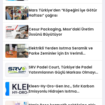
Mars Türkiye’den “Köpeğini İşe Götür
Haftası” çağrısı
Cesur Packaging, Mısır’daki Üretim
Üssünü Büyütüyor
Elektrikli Yerden Isıtma Seramik ve
Parke Zeminler İçin En Verimli
Çözümler
SRV Padel Court, Türkiye’de Padel
Yatırımlarının Güçlü Markası Olmayı
Sürdürüyor
Kleen-Hy-Dro-Gen Inc., Sıfır Karbon
Emisyonlu Hidrojen Isıtma
Teknolojisinde ISO ve TSSA
Düzenleyici Onaylarını Aldı