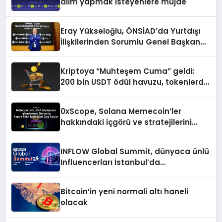
alım yapmak isteyenlere müjde
Eray Yükseloğlu, ÖNSİAD’da Yurtdışı
İlişkilerinden Sorumlu Genel Başkan
Yardımcısı Oldu
Kriptoya “Muhteşem Cuma” geldi:
200 bin USDT ödül havuzu, tokenlerde
%50 indirim ve dahası
0xScope, Solana Memecoin’ler
hakkındaki içgörü ve stratejilerini
açıkladı
INFLOW Global Summit, dünyaca ünlü
Influencerları İstanbul’da
buluşturuyor
Bitcoin’in yeni normali altı haneli
olacak