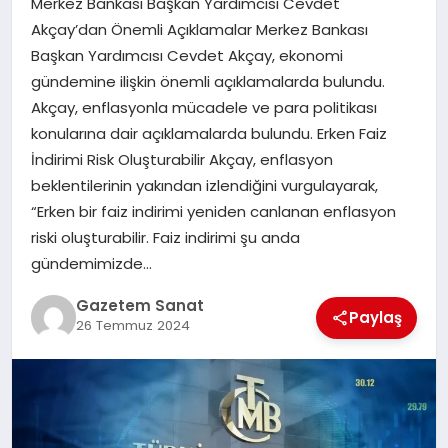
Merkez Bankası Başkan Yardımcısı Cevdet
EKONOMI
Akçay’dan Önemli Açıklamalar Merkez Bankası
Başkan Yardımcısı Cevdet Akçay, ekonomi
SAĞLIK
gündemine ilişkin önemli açıklamalarda bulundu.
Akçay, enflasyonla mücadele ve para politikası
DÜNYA
konularına dair açıklamalarda bulundu. Erken Faiz
İndirimi Risk Oluşturabilir Akçay, enflasyon
EĞITIM
beklentilerinin yakından izlendiğini vurgulayarak,
“Erken bir faiz indirimi yeniden canlanan enflasyon
riski oluşturabilir. Faiz indirimi şu anda
gündemimizde…
Gazetem Sanat
Paylaş
26 Temmuz 2024