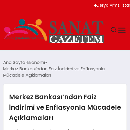
Derya Arms, İstanbul Pr
MAGAZIN
Ana Sayfa
Ekonomi
Merkez Bankası’ndan Faiz İndirimi ve Enflasyonla
TEKNOLOJI
Mücadele Açıklamaları
SIYASET
Merkez Bankası’ndan Faiz
SPOR
İndirimi ve Enflasyonla Mücadele
Açıklamaları
YAŞAM