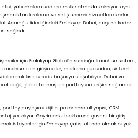
fisi, yatırımcılara sadece mülk satmakla kalmıyor; aynı
şmanlıktan kiralama ve satış sonrası hizmetlere kadar
üt Acaroğlu liderliğindeki Emlakyap Dubai, bugüne kadar
nı sağladı.
imciler için Emlakyap Global’in sunduğu franchise sistemi,
a franchise alan girişimciler, markanın gücünden, sistemli
ydalanarak kısa sürede başarıya ulaşabiliyor. Dubai ve
erel değil, global bir müşteri portföyüne erişim sağlamak
 portföy paylaşımı, dijital pazarlama altyapısı, CRM
taj yer alıyor. Gayrimenkul sektörüne güvenli bir giriş
lmak isteyenler için Emlakyap çatısı altında olmak büyük