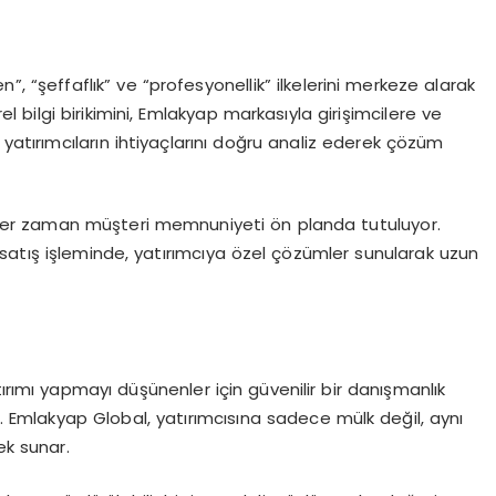
 “şeffaflık” ve “profesyonellik” ilkelerini merkeze alarak
örel bilgi birikimini, Emlakyap markasıyla girişimcilere ve
 yatırımcıların ihtiyaçlarını doğru analiz ederek çözüm
e her zaman müşteri memnuniyeti ön planda tutuluyor.
satış işleminde, yatırımcıya özel çözümler sunularak uzun
mı yapmayı düşünenler için güvenilir bir danışmanlık
r. Emlakyap Global, yatırımcısına sadece mülk değil, aynı
k sunar.