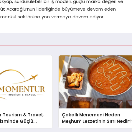
akyap, sürdürülebilir bir iş modeli, güçlü marka değeri ve
evlüt Acaroğlu’nun liderliğinde büyümeye devam eden
yrimenkul sektörüne yön vermeye devam ediyor.
 Tourism & Travel,
Çakallı Menemeni Neden
rizminde Güçlü
Meşhur? Lezzetinin Sırrı Nedir?
n Ağıyla Fark