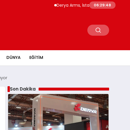
Derya Arms, İstanbul Prohunt 2026’da yeni nesi
06:29:49
DÜNYA
EĞITIM
ıyor
Son Dakika