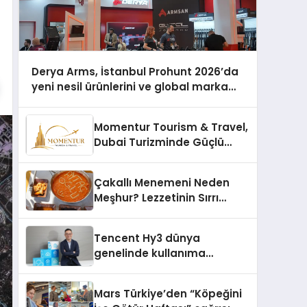
Derya Arms, İstanbul Prohunt 2026’da
yeni nesil ürünlerini ve global marka
vizyonunu sergiledi
Momentur Tourism & Travel,
Dubai Turizminde Güçlü
Operasyon Ağıyla Fark
Yaratıyor
Çakallı Menemeni Neden
Meşhur? Lezzetinin Sırrı
Nedir?
Tencent Hy3 dünya
genelinde kullanıma
sunuldu
Mars Türkiye’den “Köpeğini