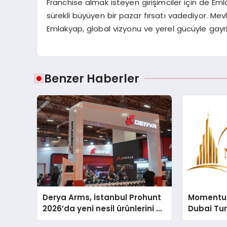
Franchise almak isteyen girişimciler için de Eml
sürekli büyüyen bir pazar fırsatı vadediyor. M
Emlakyap, global vizyonu ve yerel gücüyle ga
Benzer Haberler
Derya Arms, İstanbul Prohunt
Momentur
2026’da yeni nesil ürünlerini ve
Dubai Tu
global marka vizyonunu
Operasyo