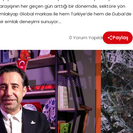
n arayışının her geçen gün arttığı bir dönemde, sektöre yön
, Emlakyap Global markası ile hem Türkiye’de hem de Dubai’de
l bir emlak deneyimi sunuyor….
0 Yorum Yapıldı
Paylaş