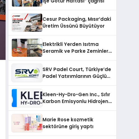
İşe Götür Haftası” çağrısı
Cesur Packaging, Mısır’daki
Üretim Üssünü Büyütüyor
Elektrikli Yerden Isıtma
Seramik ve Parke Zeminler
İçin En Verimli Çözümler
SRV Padel Court, Türkiye’de
Padel Yatırımlarının Güçlü
Markası Olmayı Sürdürüyor
Kleen-Hy-Dro-Gen Inc., Sıfır
Karbon Emisyonlu Hidrojen
Isıtma Teknolojisinde ISO ve
TSSA Düzenleyici Onaylarını
Marie Rose kozmetik
Aldı
sektörüne giriş yaptı