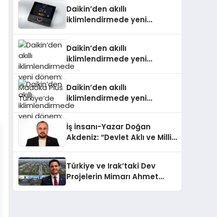
Daikin’den akıllı
iklimlendirmede yeni
dönem: Madoka Plus
Türkiye’de
Daikin’den akıllı
iklimlendirmede yeni
dönem: Madoka Plus
Türkiye’de
Daikin’den akıllı
iklimlendirmede yeni
dönem: Madoka Plus
Türkiye’de
İş İnsanı-Yazar Doğan
Akdeniz: “Devlet Aklı ve Milli
Çıkarlar Her Şeyin
Üzerindedir”
Türkiye ve Irak’taki Dev
Projelerin Mimarı Ahmet
Hasan Salim Beyoğlu, 10
Milyon Metrekarelik “Al Yusuf
Holding Industrial City”