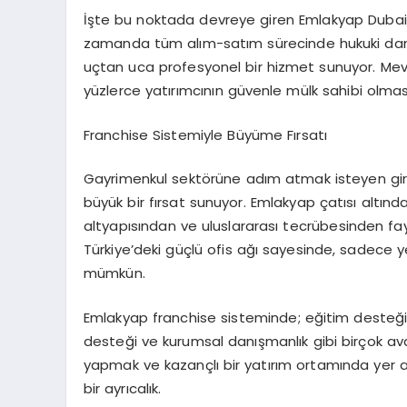
İşte bu noktada devreye giren Emlakyap Dubai o
zamanda tüm alım-satım sürecinde hukuki danı
uçtan uca profesyonel bir hizmet sunuyor. Mevl
yüzlerce yatırımcının güvenle mülk sahibi olması
Franchise Sistemiyle Büyüme Fırsatı
Gayrimenkul sektörüne adım atmak isteyen giriş
büyük bir fırsat sunuyor. Emlakyap çatısı altınd
altyapısından ve uluslararası tecrübesinden fa
Türkiye’deki güçlü ofis ağı sayesinde, sadece y
mümkün.
Emlakyap franchise sisteminde; eğitim desteği,
desteği ve kurumsal danışmanlık gibi birçok avan
yapmak ve kazançlı bir yatırım ortamında yer a
bir ayrıcalık.