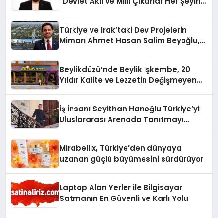
“Devlet Aklı ve Milli Çıkarlar Her Şeyin
Üzerindedir”
Türkiye ve Irak’taki Dev Projelerin
Mimarı Ahmet Hasan Salim Beyoğlu,
10 Milyon Metrekarelik “Al Yusuf
Holding Industrial City” Projesini
Beylikdüzü’nde Beylik İşkembe, 20
Hayata Geçirecek
Yıldır Kalite ve Lezzetin Değişmeyen
Adresi
İş İnsanı Seyithan Hanoğlu Türkiye’yi
Uluslararası Arenada Tanıtmayı
Hedefliyor
Mirabellix, Türkiye’den dünyaya
uzanan güçlü büyümesini sürdürüyor
Laptop Alan Yerler ile Bilgisayar
Satmanın En Güvenli ve Karlı Yolu