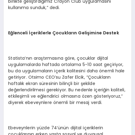
birlikte geliştirdiğimiz Crayon Club uygulamasını
kullanıma sunduk,” dedi.
Eğlenceli İçeriklerle Çocukların Gelişimine Destek
Statista’nın araştırmasına göre, çocuklar dijital
uygulamalarda haftada ortalama 5-10 saat geçiriyor,
bu da uygulamaların içerik kalitesini daha önemli hale
getiriyor. Otsimo CEO’su Zafer Elcik, “Çocukların
haftalık ekran süresinin bilinçli bir şekilde
değerlendirilmesi gerekiyor. Bu nedenle içeriğin kaliteli,
etkileşimli ve eğlendirici olmasına özen gösteriyoruz,”
diyerek ebeveynlere önemli bir mesaj verdi.
Ebeveynlerin yüzde 74’ünün dijital içeriklerin
çocuklarının erken yaşta sosyal ve duygusal