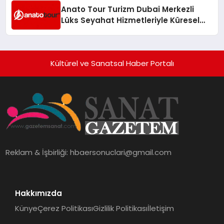
Anato Tour Turizm Dubai Merkezli
Lüks Seyahat Hizmetleriyle Küresel
Turizmde Öne Çıkıyor
Kültürel ve Sanatsal Haber Portalı
Reklam & İşbirliği:
hbaersonuclari@gmail.com
Hakkımızda
Künye
Çerez Politikası
Gizlilik Politikası
İletişim