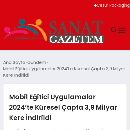
Cesur Packaging, Mısır
MAGAZIN
Ana Sayfa
Gündem
Mobil Eğitici Uygulamalar 2024’te Küresel Çapta 3,9 Milyar
TEKNOLOJI
Kere İndirildi
SIYASET
Mobil Eğitici Uygulamalar
SPOR
2024’te Küresel Çapta 3,9 Milyar
Kere İndirildi
YAŞAM