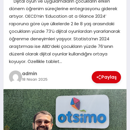
Dijital oyun ve uygulamaların çocukların erken
EKONOMI
dönem öğrenim süreçlerine entegrasyonu giderek
artıyor. OECD’nin ‘Education at a Glance 2024’
SAĞLIK
raporuna göre üye ülkelerde 2 ile 8 yaş arasındaki
çocukların yüzde 73’ü dijital oyunlardan yararlanarak
DÜNYA
öğrenme deneyimleri yaşıyor. Statista’nın 2024
araştırması ise ABD’deki çocukların yüzde 76’sının
EĞITIM
düzenli olarak dijital oyunlar kullandığını ortaya
koyuyor. Özellikle tablet…
admin
Paylaş
18 Nisan 2025