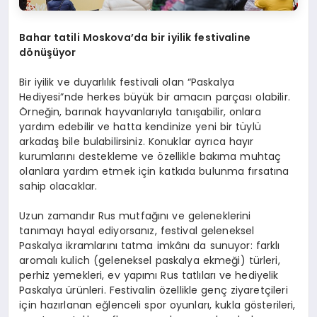
Bahar tatili Moskova
’
da bir iyilik festivaline
d
ö
nüşüyor
Bir iyilik ve duyarlılık festivali olan “Paskalya
Hediyesi”nde herkes büyük bir amacın parçası olabilir.
Örneğin, barınak hayvanlarıyla tanışabilir, onlara
yardım edebilir ve hatta kendinize yeni bir tüylü
arkadaş bile bulabilirsiniz. Konuklar ayrıca hayır
kurumlarını destekleme ve özellikle bakıma muhtaç
olanlara yardım etmek için katkıda bulunma fırsatına
sahip olacaklar.
Uzun zamandır Rus mutfağını ve geleneklerini
tanımayı hayal ediyorsanız, festival geleneksel
Paskalya ikramlarını tatma imkânı da sunuyor: farklı
aromalı kulich (geleneksel paskalya ekmeği) türleri,
perhiz yemekleri, ev yapımı Rus tatlıları ve hediyelik
Paskalya ürünleri. Festivalin özellikle genç ziyaretçileri
için hazırlanan eğlenceli spor oyunları, kukla gösterileri,