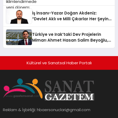
İş İnsanı-Yazar Doğan Akdeniz:
“Devlet Aklı ve Milli Çıkarlar Her Şeyin
Üzerindedir”
Türkiye ve Irak’taki Dev Projelerin
Mimarı Ahmet Hasan Salim Beyoğlu,
10 Milyon Metrekarelik “Al Yusuf
Holding Industrial City” Projesini
Hayata Geçirecek
Kültürel ve Sanatsal Haber Portalı
Reklam & İşbirliği:
hbaersonuclari@gmail.com