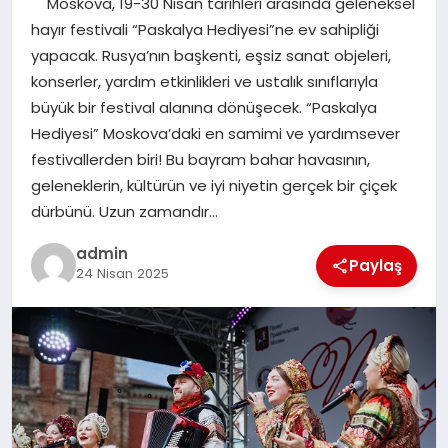
Moskova, 19-30 Nisan tarihleri arasında geleneksel
EKONOMI
hayır festivali “Paskalya Hediyesi”ne ev sahipliği
yapacak. Rusya’nın başkenti, eşsiz sanat objeleri,
SAĞLIK
konserler, yardım etkinlikleri ve ustalık sınıflarıyla
büyük bir festival alanına dönüşecek. “Paskalya
DÜNYA
Hediyesi” Moskova’daki en samimi ve yardımsever
festivallerden biri! Bu bayram bahar havasının,
EĞITIM
geleneklerin, kültürün ve iyi niyetin gerçek bir çiçek
dürbünü. Uzun zamandır…
admin
Paylaş
24 Nisan 2025