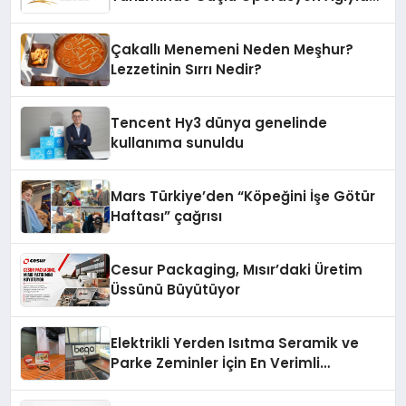
Fark Yaratıyor
Çakallı Menemeni Neden Meşhur?
Lezzetinin Sırrı Nedir?
Tencent Hy3 dünya genelinde
kullanıma sunuldu
Mars Türkiye’den “Köpeğini İşe Götür
Haftası” çağrısı
Cesur Packaging, Mısır’daki Üretim
Üssünü Büyütüyor
Elektrikli Yerden Isıtma Seramik ve
Parke Zeminler İçin En Verimli
Çözümler