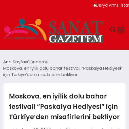
Derya Arms, İstanbul Pro
MAGAZIN
Ana Sayfa
Gündem
Moskova, en iyilik dolu bahar festivali “Paskalya Hediyesi”
TEKNOLOJI
için Türkiye’den misafirlerini bekliyor
SIYASET
Moskova, en iyilik dolu bahar
SPOR
festivali “Paskalya Hediyesi” için
Türkiye’den misafirlerini bekliyor
YAŞAM