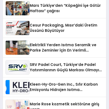
Mars Türkiye’den “Köpeğini İşe Götür
Haftası” çağrısı
Cesur Packaging, Mısır’daki Üretim
Üssünü Büyütüyor
Elektrikli Yerden Isıtma Seramik ve
Parke Zeminler İçin En Verimli
Çözümler
SRV Padel Court, Türkiye’de Padel
Yatırımlarının Güçlü Markası Olmayı
Sürdürüyor
Kleen-Hy-Dro-Gen Inc., Sıfır Karbon
Emisyonlu Hidrojen Isıtma
Teknolojisinde ISO ve TSSA
Düzenleyici Onaylarını Aldı
Marie Rose kozmetik sektörüne giriş