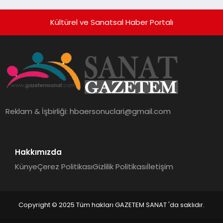
Holding Industrial City” Projesini
Hayata Geçirecek
Kültürel ve Sanatsal Haber Portalı
Reklam & İşbirliği:
hbaersonuclari@gmail.com
Hakkımızda
Künye
Çerez Politikası
Gizlilik Politikası
İletişim
Copyright © 2025 Tüm hakları GAZETEM SANAT 'da saklıdır.