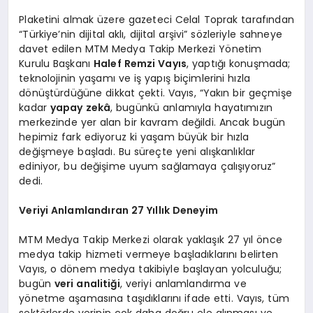
Plaketini almak üzere gazeteci Celal Toprak tarafından
“Türkiye’nin dijital aklı, dijital arşivi” sözleriyle sahneye
davet edilen MTM Medya Takip Merkezi Yönetim
Kurulu Başkanı
Halef Remzi Vayıs
, yaptığı konuşmada;
teknolojinin yaşamı ve iş yapış biçimlerini hızla
dönüştürdüğüne dikkat çekti. Vayıs, “Yakın bir geçmişe
kadar
yapay zekâ
, bugünkü anlamıyla hayatımızın
merkezinde yer alan bir kavram değildi. Ancak bugün
hepimiz fark ediyoruz ki yaşam büyük bir hızla
değişmeye başladı. Bu süreçte yeni alışkanlıklar
ediniyor, bu değişime uyum sağlamaya çalışıyoruz”
dedi.
Veriyi Anlamlandıran 27 Yıllık Deneyim
MTM Medya Takip Merkezi olarak yaklaşık 27 yıl önce
medya takip hizmeti vermeye başladıklarını belirten
Vayıs, o dönem medya takibiyle başlayan yolculuğu;
bugün
veri analitiği
, veriyi anlamlandırma ve
yönetme aşamasına taşıdıklarını ifade etti. Vayıs, tüm
sektörlerde verinin çok daha doğru ele alınması ve