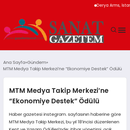
Derya Arms, İstanbul Pr
MAGAZIN
Ana Sayfa
Gündem
MTM Medya Takip Merkezi’ne “Ekonomiye Destek” Ödülü
TEKNOLOJI
SIYASET
MTM Medya Takip Merkezi’ne
“Ekonomiye Destek” Ödülü
SPOR
Haber gazetesi instegram. sayfasının haberine göre
YAŞAM
MTM Medya Takip Merkezi, bu yıl 18’incisi düzenlenen
Kent ve Yaşam Ödülleri’nde; itibar yönetimi, açık