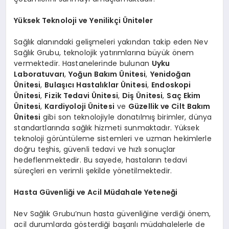
Yüksek Teknoloji ve Yenilikçi Üniteler
Sağlık alanındaki gelişmeleri yakından takip eden Nev
Sağlık Grubu, teknolojik yatırımlarına büyük önem
vermektedir. Hastanelerinde bulunan
Uyku
Laboratuvarı
,
Yoğun Bakım Ünitesi
,
Yenidoğan
Ünitesi
,
Bulaşıcı Hastalıklar Ünitesi
,
Endoskopi
Ünitesi
,
Fizik Tedavi Ünitesi
,
Diş Ünitesi
,
Saç Ekim
Ünitesi
,
Kardiyoloji Ünitesi
ve
Güzellik ve Cilt Bakım
Ünitesi
gibi son teknolojiyle donatılmış birimler, dünya
standartlarında sağlık hizmeti sunmaktadır. Yüksek
teknoloji görüntüleme sistemleri ve uzman hekimlerle
doğru teşhis, güvenli tedavi ve hızlı sonuçlar
hedeflenmektedir. Bu sayede, hastaların tedavi
süreçleri en verimli şekilde yönetilmektedir.
Hasta Güvenliği ve Acil Müdahale Yeteneği
Nev Sağlık Grubu’nun hasta güvenliğine verdiği önem,
acil durumlarda gösterdiği başarılı müdahalelerle de