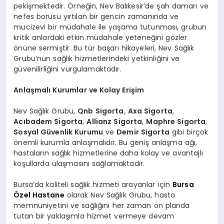
pekişmektedir. Örneğin, Nev Balıkesir’de şah damarı ve
nefes borusu yırtılan bir gencin zamanında ve
mucizevi bir müdahale ile yaşama tutunması, grubun
kritik anlardaki etkin müdahale yeteneğini gözler
önüne sermiştir. Bu tür başarı hikayeleri, Nev Sağlık
Grubu’nun sağlık hizmetlerindeki yetkinliğini ve
güvenilirliğini vurgulamaktadır.
Anlaşmalı Kurumlar ve Kolay Erişim
Nev Sağlık Grubu,
Qnb Sigorta
,
Axa Sigorta
,
Acıbadem Sigorta
,
Allianz Sigorta
,
Maphre Sigorta
,
Sosyal Güvenlik Kurumu
ve
Demir Sigorta
gibi birçok
önemli kurumla anlaşmalıdır. Bu geniş anlaşma ağı,
hastaların sağlık hizmetlerine daha kolay ve avantajlı
koşullarda ulaşmasını sağlamaktadır.
Bursa’da kaliteli sağlık hizmeti arayanlar için
Bursa
Özel Hastane
olarak Nev Sağlık Grubu, hasta
memnuniyetini ve sağlığını her zaman ön planda
tutan bir yaklaşımla hizmet vermeye devam