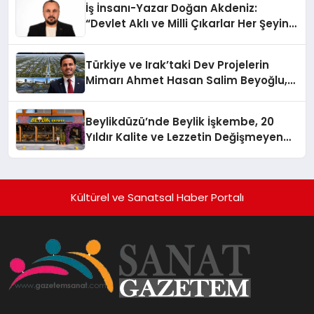
İş İnsanı-Yazar Doğan Akdeniz:
“Devlet Aklı ve Milli Çıkarlar Her Şeyin
Üzerindedir”
Türkiye ve Irak’taki Dev Projelerin
Mimarı Ahmet Hasan Salim Beyoğlu,
10 Milyon Metrekarelik “Al Yusuf
Holding Industrial City” Projesini
Beylikdüzü’nde Beylik İşkembe, 20
Hayata Geçirecek
Yıldır Kalite ve Lezzetin Değişmeyen
Adresi
Kültürel ve Sanatsal Haber Portalı