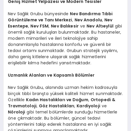
Geniş Hizmet Yelpazesi ve Modern Tesisler
Nev Sağlık Grubu bünyesinde
Nev Bandırma Tıbbi
Görüntüleme ve Tanı Merkezi
,
Nev Anadolu
,
Nev
Esentepe
,
Nev FSM
,
Nev Balıkesir
ve
Nev Altıeylül
gibi
önemli sağlık kuruluşları bulunmaktadır. Bu hastaneler,
modern mimarileri ve ileri teknolojiye sahip
donanımlarıyla hastalarına konforlu ve güvenli bir
tedavi ortamı sunmaktadır. Grubun stratejik yayılımı,
daha geniş kitlelere ulaşarak sağlık hizmetlerini
erişilebilir kılma hedefini yansıtmaktadır.
Uzmanlık Alanları ve Kapsamlı Bölümler
Nev Sağlık Grubu, alanında uzman hekim kadrosuyla
birçok tıbbi branşta yüksek kaliteli hizmet sunmaktadır.
Özellikle
Kadın Hastalıkları ve Doğum
,
Ortopedi &
Travmatoloji
,
Göz Hastalıkları
,
Kardiyoloji
ve
Nöroloji
gibi temel bölümlerde sunduğu hizmetlerle
öne çıkmaktadır. Bu bölümler, güncel tedavi
yöntemlerini takip ederek hastalarına en iyi sağlık
çözümlerini sunmayı amaçlamaktadır.