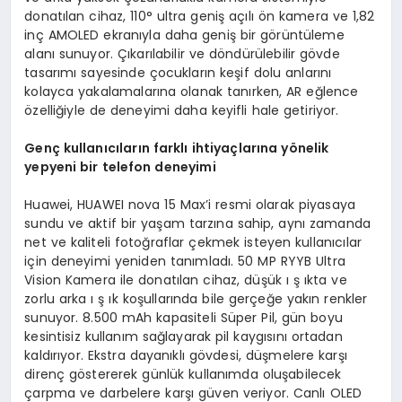
donatılan cihaz, 110° ultra geniş açılı ön kamera ve 1,82
inç AMOLED ekranıyla daha geniş bir görüntüleme
alanı sunuyor. Çıkarılabilir ve döndürülebilir gövde
tasarımı sayesinde çocukların keşif dolu anlarını
kolayca yakalamalarına olanak tanırken, AR eğlence
özelliğiyle de deneyimi daha keyifli hale getiriyor.
Genç kullanıcıların farklı ihtiyaçlarına yönelik
yepyeni bir telefon deneyimi
Huawei, HUAWEI nova 15 Max’i resmi olarak piyasaya
sundu ve aktif bir yaşam tarzına sahip, aynı zamanda
net ve kaliteli fotoğraflar çekmek isteyen kullanıcılar
için deneyimi yeniden tanımladı. 50 MP RYYB Ultra
Vision Kamera ile donatılan cihaz, düşük ı ş ıkta ve
zorlu arka ı ş ık koşullarında bile gerçeğe yakın renkler
sunuyor. 8.500 mAh kapasiteli Süper Pil, gün boyu
kesintisiz kullanım sağlayarak pil kaygısını ortadan
kaldırıyor. Ekstra dayanıklı gövdesi, düşmelere karşı
direnç göstererek günlük kullanımda oluşabilecek
çarpma ve darbelere karşı güven veriyor. Canlı OLED