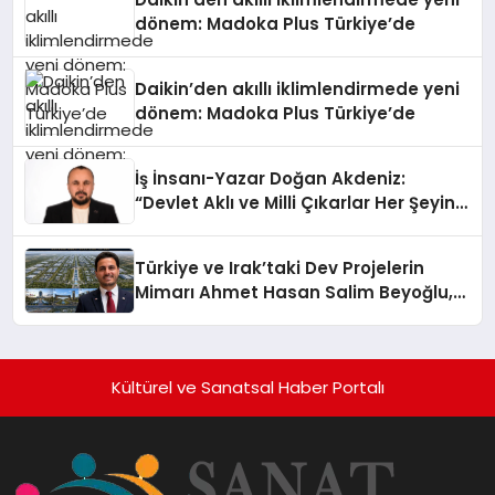
dönem: Madoka Plus Türkiye’de
Daikin’den akıllı iklimlendirmede yeni
dönem: Madoka Plus Türkiye’de
İş İnsanı-Yazar Doğan Akdeniz:
“Devlet Aklı ve Milli Çıkarlar Her Şeyin
Üzerindedir”
Türkiye ve Irak’taki Dev Projelerin
Mimarı Ahmet Hasan Salim Beyoğlu,
10 Milyon Metrekarelik “Al Yusuf
Holding Industrial City” Projesini
Hayata Geçirecek
Kültürel ve Sanatsal Haber Portalı