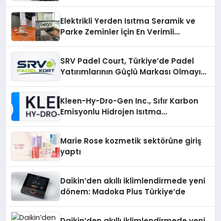
Elektrikli Yerden Isıtma Seramik ve
Parke Zeminler İçin En Verimli
Çözümler
SRV Padel Court, Türkiye’de Padel
Yatırımlarının Güçlü Markası Olmayı
Sürdürüyor
Kleen-Hy-Dro-Gen Inc., Sıfır Karbon
Emisyonlu Hidrojen Isıtma
Teknolojisinde ISO ve TSSA
Düzenleyici Onaylarını Aldı
Marie Rose kozmetik sektörüne giriş
yaptı
Daikin’den akıllı iklimlendirmede yeni
dönem: Madoka Plus Türkiye’de
Daikin’den akıllı iklimlendirmede yeni