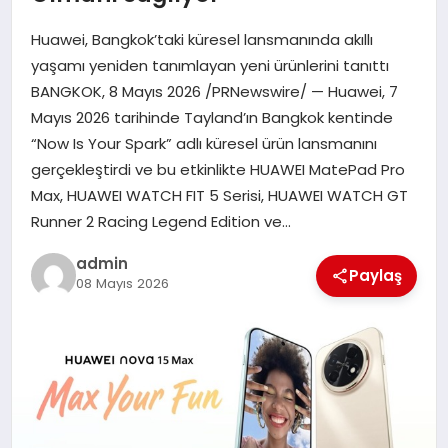
EKONOMI
Huawei, Bangkok’taki küresel lansmanında akıllı
SAĞLIK
yaşamı yeniden tanımlayan yeni ürünlerini tanıttı
BANGKOK, 8 Mayıs 2026 /PRNewswire/ — Huawei, 7
DÜNYA
Mayıs 2026 tarihinde Tayland’ın Bangkok kentinde
“Now Is Your Spark” adlı küresel ürün lansmanını
EĞITIM
gerçekleştirdi ve bu etkinlikte HUAWEI MatePad Pro
Max, HUAWEI WATCH FIT 5 Serisi, HUAWEI WATCH GT
Runner 2 Racing Legend Edition ve…
admin
Paylaş
08 Mayıs 2026