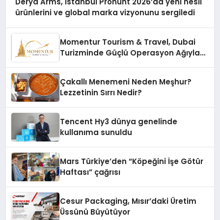
Derya Arms, İstanbul Prohunt 2026’da yeni nesil
ürünlerini ve global marka vizyonunu sergiledi
Momentur Tourism & Travel, Dubai
Turizminde Güçlü Operasyon Ağıyla
Fark Yaratıyor
Çakallı Menemeni Neden Meşhur?
Lezzetinin Sırrı Nedir?
Tencent Hy3 dünya genelinde
kullanıma sunuldu
Mars Türkiye’den “Köpeğini İşe Götür
Haftası” çağrısı
Cesur Packaging, Mısır’daki Üretim
Üssünü Büyütüyor