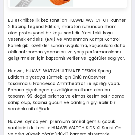
Bu etkinlikte ilk kez tanıtılan HUAWEI WATCH GT Runner
2 Racing Legend Edition, maraton ruhundan ilham
alan profesyonel bir koşu saatidir. Yeni tekli koşu
yetenek endeksi (RAI) ve Antrenman Kampı Kontrol
Paneli gibi özellikler sunan uygulama, koşuculara daha
akıllı antrenman yapmaları ve yarış performanslarını
geliştirmeleri için kapsamlı veriler ve içgörüler sağlıyor.
Huawei, HUAWEI WATCH ULTIMATE DESIGN Spring
Edition’ı piyasaya sürmek için ünlü mücevher
tasarımcısı Francesca Amfitheatrof ile işbirliği yaptı.
Baharın çiçek açan güzelliğinden ilham alan bu
tasarım, 99 doğal pırlanta ve elmas kesim safir cama
sahip olup, kadınsı gücün ve canlılığın giyilebilir bir
sembolü niteliğinde.
Huawei ayrıca yeni premium amiral gemisi çocuk
saatlerini de tanıttı: HUAWEI WATCH KIDS X1 Serisi. Ön
ve arka yüksek çözünürlüklü kamera sistemiyle