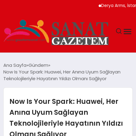
Derya Arms, İstanbul Pr
MAGAZIN
Ana Sayfa
Gündem
Now Is Your Spark: Huawei, Her Anına Uyum Sağlayan
TEKNOLOJI
Teknolojileriyle Hayatının Yıldızı Olmanı Sağlıyor
SIYASET
Now Is Your Spark: Huawei, Her
SPOR
Anına Uyum Sağlayan
Teknolojileriyle Hayatının Yıldızı
YAŞAM
Olmanı Sağlıyor