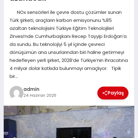
EKONOMI
NOx sensörleri ile çevre dostu çözümler sunan
SAĞLIK
Türk şirketi, araçların karbon emisyonunu %85
azaltan teknolojisini Türkiye Eğitim Teknolojileri
DÜNYA
Zirvesi’nde Cumhurbaşkanı Recep Tayyip Erdoğan’a
da sundu. Bu teknolojiyi 5 yıl içinde çevreci
EĞITIM
dönüşümün ana unsurlarından biri haline getirmeyi
hedefleyen yerli şirket, 2028’de Türkiye’nin ihracatına
4 milyar dolar katkıda bulunmayı amaçlıyor. Tipik
bir…
admin
Paylaş
24 Haziran 2025