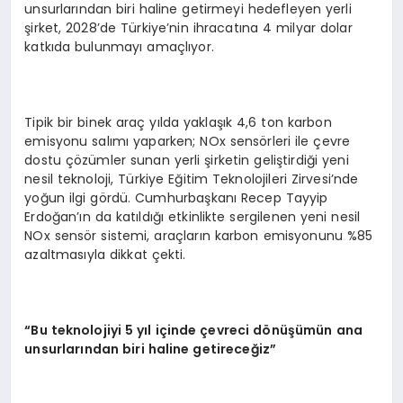
unsurlarından biri haline getirmeyi hedefleyen yerli
şirket, 2028’de Türkiye’nin ihracatına 4 milyar dolar
katkıda bulunmayı amaçlıyor.
Tipik bir binek araç yılda yaklaşık 4,6 ton karbon
emisyonu salımı yaparken; NOx sensörleri ile çevre
dostu çözümler sunan yerli şirketin geliştirdiği yeni
nesil teknoloji, Türkiye Eğitim Teknolojileri Zirvesi’nde
yoğun ilgi gördü. Cumhurbaşkanı Recep Tayyip
Erdoğan’ın da katıldığı etkinlikte sergilenen yeni nesil
NOx sensör sistemi, araçların karbon emisyonunu %85
azaltmasıyla dikkat çekti.
“
Bu teknolojiyi 5 yıl içinde çevreci d
ö
nüşümün ana
unsurlarından biri haline getireceğ
iz
”