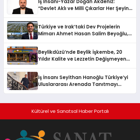
İş İnsanı-Yazar Doğan Akdeniz:
“Devlet Aklı ve Milli Çıkarlar Her Şeyin
Üzerindedir”
Türkiye ve Irak’taki Dev Projelerin
Mimarı Ahmet Hasan Salim Beyoğlu,
10 Milyon Metrekarelik “Al Yusuf
Holding Industrial City” Projesini
Beylikdüzü’nde Beylik İşkembe, 20
Hayata Geçirecek
Yıldır Kalite ve Lezzetin Değişmeyen
Adresi
İş İnsanı Seyithan Hanoğlu Türkiye’yi
Uluslararası Arenada Tanıtmayı
Hedefliyor
Kültürel ve Sanatsal Haber Portalı