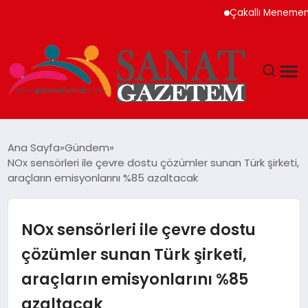
Çakallı Menemeni Neden
MAGAZIN
Ana Sayfa
Gündem
NOx sensörleri ile çevre dostu çözümler sunan Türk şirketi,
TEKNOLOJI
araçların emisyonlarını %85 azaltacak
SIYASET
NOx sensörleri ile çevre dostu
SPOR
çözümler sunan Türk şirketi,
araçların emisyonlarını %85
YAŞAM
azaltacak