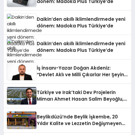
dönem: Madoka Plus Türkiye’de
Daikin’den akıllı iklimlendirmede yeni
dönem: Madoka Plus Türkiye’de
Daikin’den akıllı iklimlendirmede yeni
dönem: Madoka Plus Türkiye’de
İş İnsanı-Yazar Doğan Akdeniz:
“Devlet Aklı ve Milli Çıkarlar Her Şeyin
Üzerindedir”
Türkiye ve Irak’taki Dev Projelerin
Mimarı Ahmet Hasan Salim Beyoğlu,
10 Milyon Metrekarelik “Al Yusuf
Holding Industrial City” Projesini
Beylikdüzü’nde Beylik İşkembe, 20
Hayata Geçirecek
Yıldır Kalite ve Lezzetin Değişmeyen
Adresi