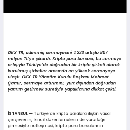
OKX TR,
ö
denmiş sermayesini %223
art
ışla 807
milyon TL’ye çıkardı
. Kripto para borsas
ı, bu sermaye
artışıyla Türkiye’
de do
ğrudan bir kripto şirketi olarak
kurulmuş şirketler arasında en yüksek sermayeye
ulaştı. OKX TR Yönetim Kurulu Başkanı Mehmet
Çamır, sermaye artırımını, yurt dışından doğrudan
yatırım getirmek suretiyle yaptıklarına dikkat çekti.
İSTANBUL —
Türkiye’de kripto paralara ilişkin yasal
çerçevenin, ikincil düzenlemelerin de yürürlüğe
girmesiyle netleşmesi, kripto para borsalarının