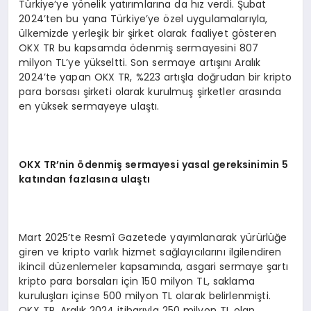
Türkiye’ye yönelik yatırımlarına da hız verdi. Şubat
2024’ten bu yana Türkiye’ye özel uygulamalarıyla,
ülkemizde yerleşik bir şirket olarak faaliyet gösteren
OKX TR bu kapsamda ödenmiş sermayesini 807
milyon TL’ye yükseltti. Son sermaye artışını Aralık
2024’te yapan OKX TR, %223 artışla doğrudan bir kripto
para borsası şirketi olarak kurulmuş şirketler arasında
en yüksek sermayeye ulaştı.
OKX TR’nin ödenmiş sermayesi yasal gereksinimin 5
katından fazlasına ulaştı
Mart 2025’te Resmî Gazetede yayımlanarak yürürlüğe
giren ve kripto varlık hizmet sağlayıcılarını ilgilendiren
ikincil düzenlemeler kapsamında, asgari sermaye şartı
kripto para borsaları için 150 milyon TL, saklama
kuruluşları içinse 500 milyon TL olarak belirlenmişti.
OKX TR, Aralık 2024 itibarıyla 250 milyon TL olan