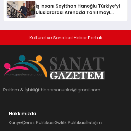
İş İnsanı Seyithan Hanoğlu Türkiye’yi
Uluslararası Arenada Tanıtmayı
Hedefliyor
Kültürel ve Sanatsal Haber Portalı
Reklam & İşbirliği:
hbaersonuclari@gmail.com
Hakkımızda
Künye
Çerez Politikası
Gizlilik Politikası
İletişim