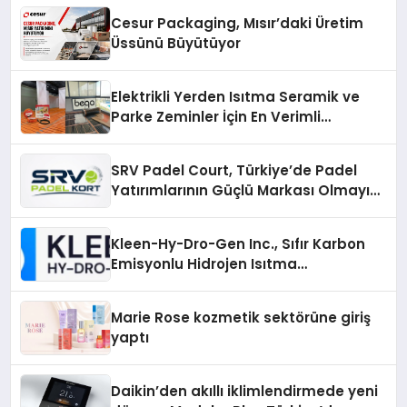
Cesur Packaging, Mısır’daki Üretim
Üssünü Büyütüyor
Elektrikli Yerden Isıtma Seramik ve
Parke Zeminler İçin En Verimli
Çözümler
SRV Padel Court, Türkiye’de Padel
Yatırımlarının Güçlü Markası Olmayı
Sürdürüyor
Kleen-Hy-Dro-Gen Inc., Sıfır Karbon
Emisyonlu Hidrojen Isıtma
Teknolojisinde ISO ve TSSA
Düzenleyici Onaylarını Aldı
Marie Rose kozmetik sektörüne giriş
yaptı
Daikin’den akıllı iklimlendirmede yeni