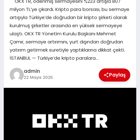
OKX TR, ödenmiş sermayesini %223 artışla 807
EKONOMI
milyon TL’ye çıkardı. Kripto para borsası, bu sermaye
artışıyla Türkiye’de doğrudan bir kripto şirketi olarak
SAĞLIK
kurulmuş şirketler arasında en yüksek sermayeye
ulaştı. OKX TR Yönetim Kurulu Başkanı Mehmet
DÜNYA
Çamır, sermaye artırımını, yurt dışından doğrudan
yatırım getirmek suretiyle yaptıklarına dikkat çekti.
EĞITIM
İSTANBUL — Türkiye’de kripto paralara…
admin
Paylaş
22 Mayıs 2025