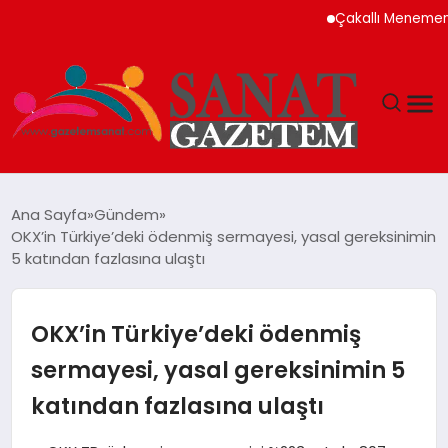
Çakallı Menemeni Neden
MAGAZIN
Ana Sayfa
Gündem
OKX’in Türkiye’deki ödenmiş sermayesi, yasal gereksinimin
TEKNOLOJI
5 katından fazlasına ulaştı
SIYASET
OKX’in Türkiye’deki ödenmiş
SPOR
sermayesi, yasal gereksinimin 5
katından fazlasına ulaştı
YAŞAM