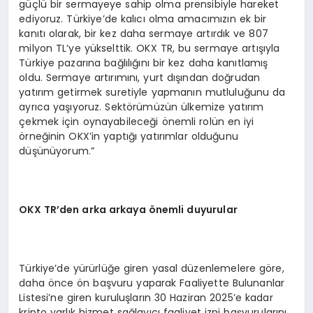
güçlü bir sermayeye sahip olma prensibiyle hareket
ediyoruz. Türkiye’de kalıcı olma amacımızın ek bir
kanıtı olarak, bir kez daha sermaye artırdık ve 807
milyon TL’ye yükselttik. OKX TR, bu sermaye artışıyla
Türkiye pazarına bağlılığını bir kez daha kanıtlamış
oldu. Sermaye artırımını, yurt dışından doğrudan
yatırım getirmek suretiyle yapmanın mutluluğunu da
ayrıca yaşıyoruz. Sektörümüzün ülkemize yatırım
çekmek için oynayabileceği önemli rolün en iyi
örneğinin OKX’in yaptığı yatırımlar olduğunu
düşünüyorum.”
OKX TR’den arka arkaya
ö
nemli duyurular
Türkiye’de yürürlüğe giren yasal düzenlemelere göre,
daha önce ön başvuru yaparak Faaliyette Bulunanlar
Listesi’ne giren kuruluşların 30 Haziran 2025’e kadar
kripto varlık hizmet sağlayıcı faaliyet izni başvurularını