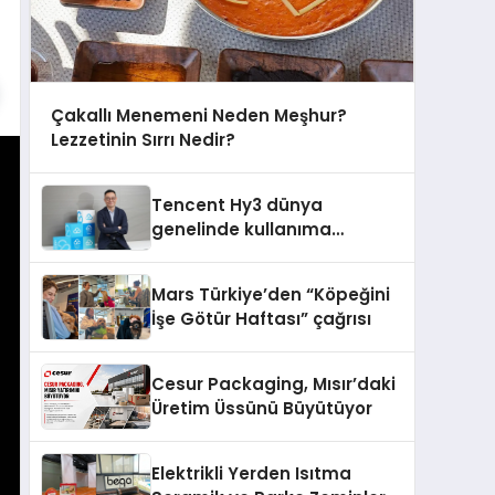
Çakallı Menemeni Neden Meşhur?
Lezzetinin Sırrı Nedir?
Tencent Hy3 dünya
genelinde kullanıma
sunuldu
Mars Türkiye’den “Köpeğini
İşe Götür Haftası” çağrısı
Cesur Packaging, Mısır’daki
Üretim Üssünü Büyütüyor
Elektrikli Yerden Isıtma