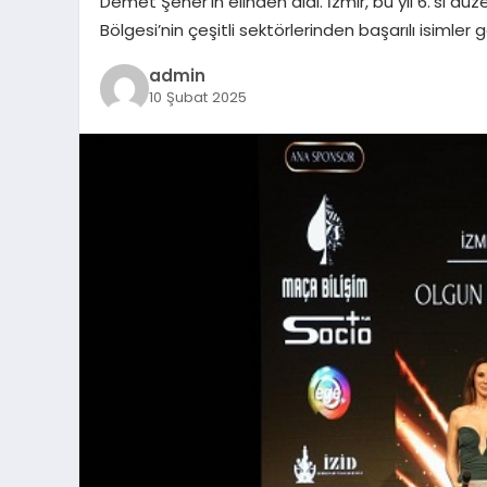
Demet Şener’in elinden aldı. İzmir, bu yıl 6.’sı dü
Bölgesi’nin çeşitli sektörlerinden başarılı isimler g
admin
10 Şubat 2025