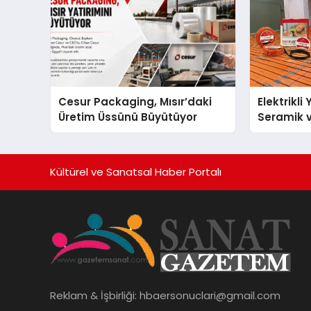
Cesur Packaging, Mısır’daki
Elektrikli
Üretim Üssünü Büyütüyor
Seramik v
En Veriml
Kültürel ve Sanatsal Haber Portalı
Reklam & İşbirliği:
hbaersonuclari@gmail.com