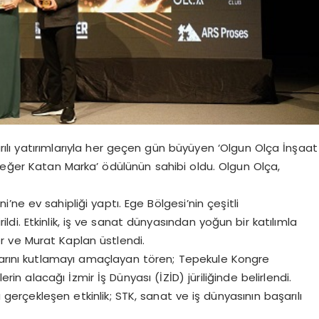
lı yatırımlarıyla her geçen gün büyüyen ‘Olgun Olça İnşaat
e Değer Katan Marka’ ödülünün sahibi oldu. Olgun Olça,
i’ne ev sahipliği yaptı. Ege Bölgesi’nin çeşitli
ildi. Etkinlik, iş ve sanat dünyasından yoğun bir katılımla
 ve Murat Kaplan üstlendi.
larını kutlamayı amaçlayan tören; Tepekule Kongre
rin alacağı İzmir İş Dünyası (İZİD) jüriliğinde belirlendi.
erçekleşen etkinlik; STK, sanat ve iş dünyasının başarılı