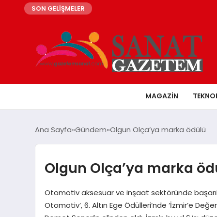
SON GELİŞMELER
MAGAZIN
TEKNO
Ana Sayfa
Gündem
Olgun Olça’ya marka ödülü
Olgun Olça’ya marka öd
Otomotiv aksesuar ve inşaat sektöründe başarılı
Otomotiv’, 6. Altın Ege Ödülleri’nde ‘İzmir’e Değ