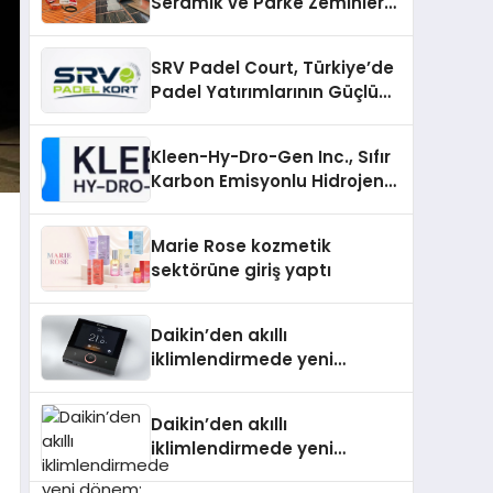
Seramik ve Parke Zeminler
İçin En Verimli Çözümler
SRV Padel Court, Türkiye’de
Padel Yatırımlarının Güçlü
Markası Olmayı Sürdürüyor
Kleen-Hy-Dro-Gen Inc., Sıfır
Karbon Emisyonlu Hidrojen
Isıtma Teknolojisinde ISO ve
TSSA Düzenleyici Onaylarını
Marie Rose kozmetik
Aldı
sektörüne giriş yaptı
Daikin’den akıllı
iklimlendirmede yeni
dönem: Madoka Plus
Türkiye’de
Daikin’den akıllı
iklimlendirmede yeni
dönem: Madoka Plus