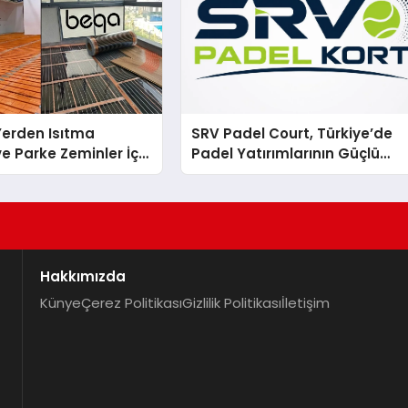
 Yerden Isıtma
SRV Padel Court, Türkiye’de
e Parke Zeminler İçin
Padel Yatırımlarının Güçlü
i Çözümler
Markası Olmayı Sürdürüyor
Hakkımızda
Künye
Çerez Politikası
Gizlilik Politikası
İletişim