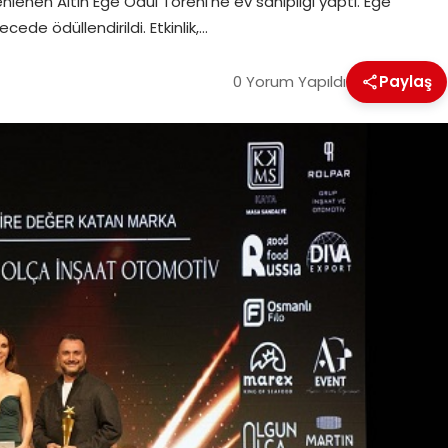
zenlenen Altın Ege Ödül Töreni’ne ev sahipliği yaptı. Ege
ecede ödüllendirildi. Etkinlik,…
0 Yorum Yapıldı
Paylaş