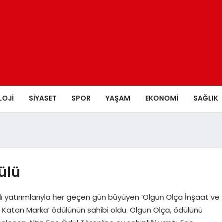
LOJI
SIYASET
SPOR
YAŞAM
EKONOMI
SAĞLIK
ülü
 yatırımlarıyla her geçen gün büyüyen ‘Olgun Olça İnşaat ve
er Katan Marka’ ödülünün sahibi oldu. Olgun Olça, ödülünü