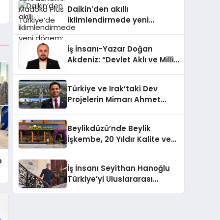
Türkiye’de
Daikin’den akıllı
iklimlendirmede yeni
dönem: Madoka Plus
Türkiye’de
İş İnsanı-Yazar Doğan
Akdeniz: “Devlet Aklı ve Milli
Çıkarlar Her Şeyin
Üzerindedir”
Türkiye ve Irak’taki Dev
Projelerin Mimarı Ahmet
Hasan Salim Beyoğlu, 10
Milyon Metrekarelik “Al Yusuf
Beylikdüzü’nde Beylik
Holding Industrial City”
İşkembe, 20 Yıldır Kalite ve
Projesini Hayata Geçirecek
Lezzetin Değişmeyen Adresi
e
İş İnsanı Seyithan Hanoğlu
Türkiye’yi Uluslararası
Arenada Tanıtmayı
Hedefliyor