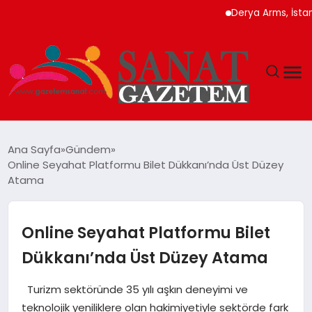
Derya Arms, İstanbul Pr
MAGAZIN
Ana Sayfa
Gündem
Online Seyahat Platformu Bilet Dükkanı’nda Üst Düzey
TEKNOLOJI
Atama
SIYASET
Online Seyahat Platformu Bilet
SPOR
Dükkanı’nda Üst Düzey Atama
YAŞAM
Turizm sektöründe 35 yılı aşkın deneyimi ve
teknolojik yeniliklere olan hakimiyetiyle sektörde fark