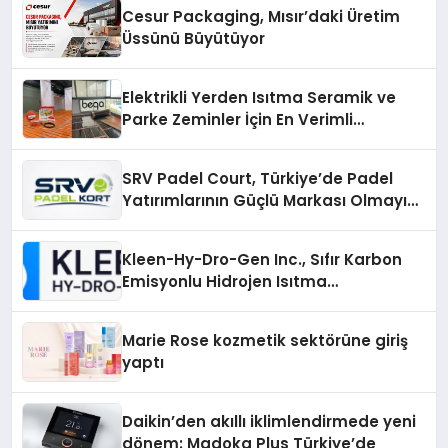
Cesur Packaging, Mısır’daki Üretim
Üssünü Büyütüyor
Elektrikli Yerden Isıtma Seramik ve
Parke Zeminler İçin En Verimli
Çözümler
SRV Padel Court, Türkiye’de Padel
Yatırımlarının Güçlü Markası Olmayı
Sürdürüyor
Kleen-Hy-Dro-Gen Inc., Sıfır Karbon
Emisyonlu Hidrojen Isıtma
Teknolojisinde ISO ve TSSA
Düzenleyici Onaylarını Aldı
Marie Rose kozmetik sektörüne giriş
yaptı
Daikin’den akıllı iklimlendirmede yeni
dönem: Madoka Plus Türkiye’de