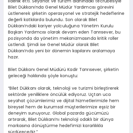
liderlik etti. Seyahat ve turizm alanındaki tecrübesiyle
Bilet Dükkanı’nda Genel Müdür Yardımcısı görevini
üstlenerek şirketin operasyonel ve stratejik hedeflerine
değerli katkılarda bulundu. Son olarak Bilet
Dükkanı’ndaki kariyer yolculuğuna Yönetim Kurulu
Başkan Yardımcısı olarak devam eden Tanrısever, bu
pozisyonda da yönetim mekanizmasında kritik roller
üstlendi. Şimdi ise Genel Müdür olarak Bilet
Dükkanı’nda yeni bir dönemin kapılarını aralamaya
hazır.
Bilet Dükkanı Genel Müdürü Kadir Tanrısever, şirketin
geleceği hakkında şöyle konuştu:
“Bilet Dükkanı olarak, teknoloji ve turizmi birleştirerek
sektörde yeniliklere öncülük ediyoruz. Uçtan uca
seyahat çözümlerimiz ve dijital hizmetlerimizle hem
bireysel hem de kurumsal müşterilerimize eşsiz bir
deneyim sunuyoruz. Global pazarda gücümüzü
artırarak, Bilet Dükkanı’nı teknoloji odaklı bir dünya
markasına dönüştürme hedefimizi kararlılıkla
sürdüreceğiz.”