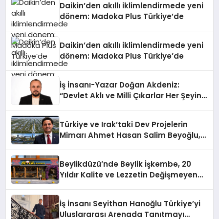
Daikin’den akıllı iklimlendirmede yeni
dönem: Madoka Plus Türkiye’de
Daikin’den akıllı iklimlendirmede yeni
dönem: Madoka Plus Türkiye’de
İş İnsanı-Yazar Doğan Akdeniz:
“Devlet Aklı ve Milli Çıkarlar Her Şeyin
Üzerindedir”
Türkiye ve Irak’taki Dev Projelerin
Mimarı Ahmet Hasan Salim Beyoğlu,
10 Milyon Metrekarelik “Al Yusuf
Holding Industrial City” Projesini
Beylikdüzü’nde Beylik İşkembe, 20
Hayata Geçirecek
Yıldır Kalite ve Lezzetin Değişmeyen
Adresi
İş İnsanı Seyithan Hanoğlu Türkiye’yi
Uluslararası Arenada Tanıtmayı