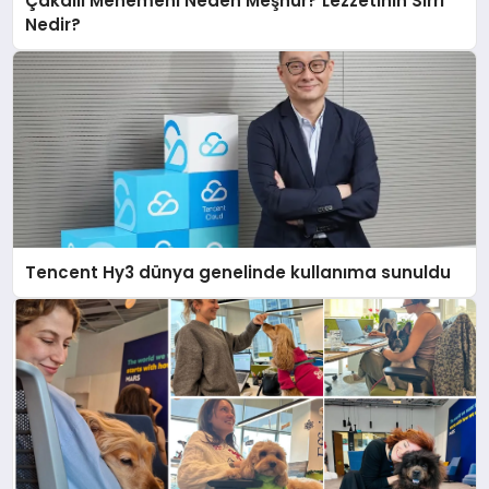
Çakallı Menemeni Neden Meşhur? Lezzetinin Sırrı
Nedir?
Tencent Hy3 dünya genelinde kullanıma sunuldu