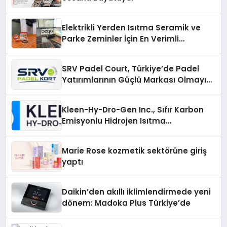
Elektrikli Yerden Isıtma Seramik ve
Parke Zeminler İçin En Verimli
Çözümler
SRV Padel Court, Türkiye’de Padel
Yatırımlarının Güçlü Markası Olmayı
Sürdürüyor
Kleen-Hy-Dro-Gen Inc., Sıfır Karbon
Emisyonlu Hidrojen Isıtma
Teknolojisinde ISO ve TSSA
Düzenleyici Onaylarını Aldı
Marie Rose kozmetik sektörüne giriş
yaptı
Daikin’den akıllı iklimlendirmede yeni
dönem: Madoka Plus Türkiye’de