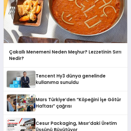
Çakallı Menemeni Neden Meşhur? Lezzetinin Sırrı
Nedir?
Tencent Hy3 dünya genelinde
kullanıma sunuldu
Mars Türkiye’den “Köpeğini İşe Götür
Haftası” çağrısı
Cesur Packaging, Mısır’daki Üretim
Üssünü Büyütüyor