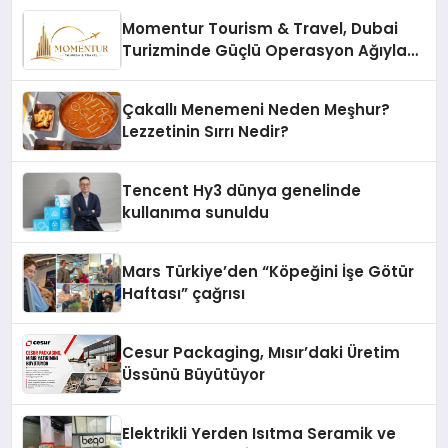
Momentur Tourism & Travel, Dubai
Turizminde Güçlü Operasyon Ağıyla
Fark Yaratıyor
Çakallı Menemeni Neden Meşhur?
Lezzetinin Sırrı Nedir?
Tencent Hy3 dünya genelinde
kullanıma sunuldu
Mars Türkiye’den “Köpeğini İşe Götür
Haftası” çağrısı
Cesur Packaging, Mısır’daki Üretim
Üssünü Büyütüyor
Elektrikli Yerden Isıtma Seramik ve