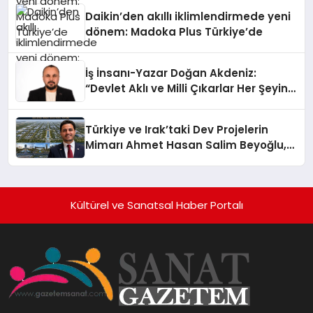
Daikin’den akıllı iklimlendirmede yeni
dönem: Madoka Plus Türkiye’de
İş İnsanı-Yazar Doğan Akdeniz:
“Devlet Aklı ve Milli Çıkarlar Her Şeyin
Üzerindedir”
Türkiye ve Irak’taki Dev Projelerin
Mimarı Ahmet Hasan Salim Beyoğlu,
10 Milyon Metrekarelik “Al Yusuf
Holding Industrial City” Projesini
Hayata Geçirecek
Kültürel ve Sanatsal Haber Portalı