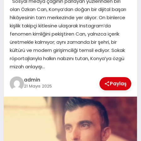
Sosyal medya çağının parlayan yüzlerinden biri
EKONOMI
olan Özkan Can, Konya’dan doğan bir dijital başarı
hikâyesinin tam merkezinde yer alıyor. On binlerce
SAĞLIK
kişilik takipçi kitlesine ulaşarak Instagram’da
fenomen kimliğini pekiştiren Can, yalnızca içerik
DÜNYA
üretmekle kalmıyor; aynı zamanda bir şehri, bir
kültürü ve modern girişimciliği temsil ediyor. Sokak
EĞITIM
röportajlarıyla halkın nabzını tutan, Konya’ya özgü
mizah anlayışı…
admin
Paylaş
21 Mayıs 2025