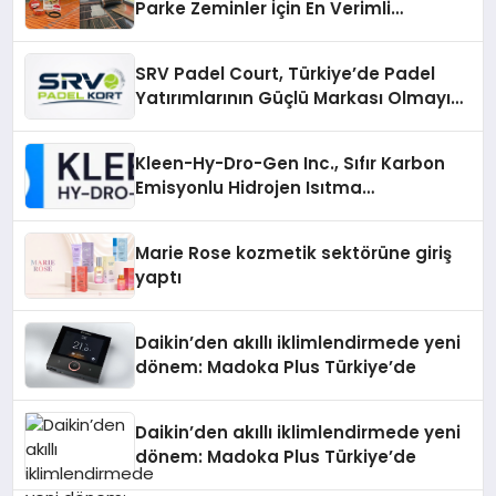
Parke Zeminler İçin En Verimli
Çözümler
SRV Padel Court, Türkiye’de Padel
Yatırımlarının Güçlü Markası Olmayı
Sürdürüyor
Kleen-Hy-Dro-Gen Inc., Sıfır Karbon
Emisyonlu Hidrojen Isıtma
Teknolojisinde ISO ve TSSA
Düzenleyici Onaylarını Aldı
Marie Rose kozmetik sektörüne giriş
yaptı
Daikin’den akıllı iklimlendirmede yeni
dönem: Madoka Plus Türkiye’de
Daikin’den akıllı iklimlendirmede yeni
dönem: Madoka Plus Türkiye’de