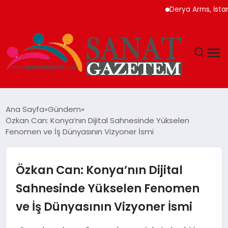
Derya Arms, İstanbul Pro
MAGAZIN
Ana Sayfa
Gündem
Özkan Can: Konya’nın Dijital Sahnesinde Yükselen
TEKNOLOJI
Fenomen ve İş Dünyasının Vizyoner İsmi
SIYASET
Özkan Can: Konya’nın Dijital
SPOR
Sahnesinde Yükselen Fenomen
ve İş Dünyasının Vizyoner İsmi
YAŞAM