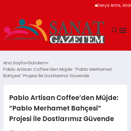
Derya Arms, İstanbul Pro
MAGAZIN
Ana Sayfa
Gündem
Pablo Artisan Coffee’den Müjde: “Pablo Merhamet
TEKNOLOJI
Bahçesi” Projesi İle Dostlarımız Güvende
SIYASET
Pablo Artisan Coffee’den Müjde:
SPOR
“Pablo Merhamet Bahçesi”
Projesi İle Dostlarımız Güvende
YAŞAM