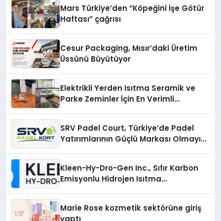
Mars Türkiye’den “Köpeğini İşe Götür
Haftası” çağrısı
Cesur Packaging, Mısır’daki Üretim
Üssünü Büyütüyor
Elektrikli Yerden Isıtma Seramik ve
Parke Zeminler İçin En Verimli
Çözümler
SRV Padel Court, Türkiye’de Padel
Yatırımlarının Güçlü Markası Olmayı
Sürdürüyor
Kleen-Hy-Dro-Gen Inc., Sıfır Karbon
Emisyonlu Hidrojen Isıtma
Teknolojisinde ISO ve TSSA
Düzenleyici Onaylarını Aldı
Marie Rose kozmetik sektörüne giriş
yaptı