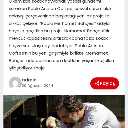
Ülkemizde sokak hayvanları yasası gündemi
EKONOMI
sürerken Pablo Artisan Coffee, sosyal sorumluluk
anlayışı çerçevesinde başlattığı yeni bir proje ile
SAĞLIK
dikkat çekiyor. “Pablo Merhamet Bahçesi” adıyla
hayata geçirilen bu proje, Merhamet Bahçesi’nin
DÜNYA
mevcut kapasitesini artırarak daha fazla sokak
hayvanına ulaşmayı hedefliyor. Pablo Artisan
EĞITIM
Coffee’nin bu yeni girişimiyle birlikte, Merhamet
Bahçesi’nde barınan can dostların yaşam koşulları
iyileştiriliyor. Proje…
admin
Paylaş
20 Ağustos 2024