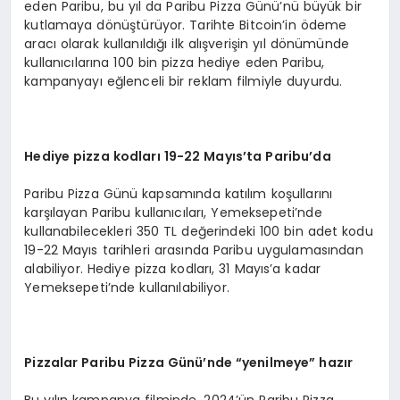
eden Paribu, bu yıl da Paribu Pizza Günü’nü büyük bir
kutlamaya dönüştürüyor. Tarihte Bitcoin’in ödeme
aracı olarak kullanıldığı ilk alışverişin yıl dönümünde
kullanıcılarına 100 bin pizza hediye eden Paribu,
kampanyayı eğlenceli bir reklam filmiyle duyurdu.
Hediye pizza kodları
19-22 May
ıs
’
ta Paribu
’
da
Paribu Pizza Günü kapsamında katılım koşullarını
karşılayan Paribu kullanıcıları, Yemeksepeti’nde
kullanabilecekleri 350 TL değerindeki 100 bin adet kodu
19-22 Mayıs tarihleri arasında Paribu uygulamasından
alabiliyor. Hediye pizza kodları, 31 Mayıs’a kadar
Yemeksepeti’nde kullanılabiliyor.
Pizzalar Paribu Pizza Günü’nde
“
yenilmeye” hazır
Bu yılın kampanya filminde, 2024’ün Paribu Pizza