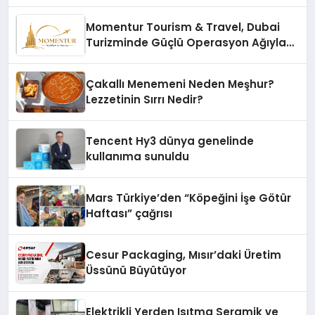
Momentur Tourism & Travel, Dubai
Turizminde Güçlü Operasyon Ağıyla
Fark Yaratıyor
Çakallı Menemeni Neden Meşhur?
Lezzetinin Sırrı Nedir?
Tencent Hy3 dünya genelinde
kullanıma sunuldu
Mars Türkiye’den “Köpeğini İşe Götür
Haftası” çağrısı
Cesur Packaging, Mısır’daki Üretim
Üssünü Büyütüyor
Elektrikli Yerden Isıtma Seramik ve