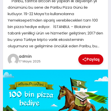
Paribu, tarihte Bitcoin ile yapılan ilk alışverişin yıl
EKONOMI
dönümünü bu sene de Paribu Pizza Günü ile
kutluyor. 19-22 Mayıs’ta kullanıcılarına
SAĞLIK
Yemeksepeti’nden sipariş verebilecekleri tam 100
bin pizza hediye ediyor. İSTANBUL – Blokzincir
DÜNYA
tabanlı yenilikçi ürün ve hizmetler geliştiren; 2017’den
bu yana Türkiye kripto varlık ekosisteminin
EĞITIM
oluşumuna ve gelişimine öncülük eden Paribu, bu…
admin
Paylaş
17 Mayıs 2025