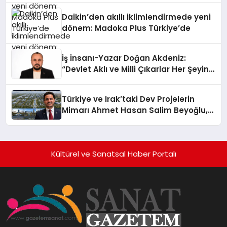
Daikin’den akıllı iklimlendirmede yeni
dönem: Madoka Plus Türkiye’de
İş İnsanı-Yazar Doğan Akdeniz:
“Devlet Aklı ve Milli Çıkarlar Her Şeyin
Üzerindedir”
Türkiye ve Irak’taki Dev Projelerin
Mimarı Ahmet Hasan Salim Beyoğlu,
10 Milyon Metrekarelik “Al Yusuf
Holding Industrial City” Projesini
Hayata Geçirecek
Kültürel ve Sanatsal Haber Portalı