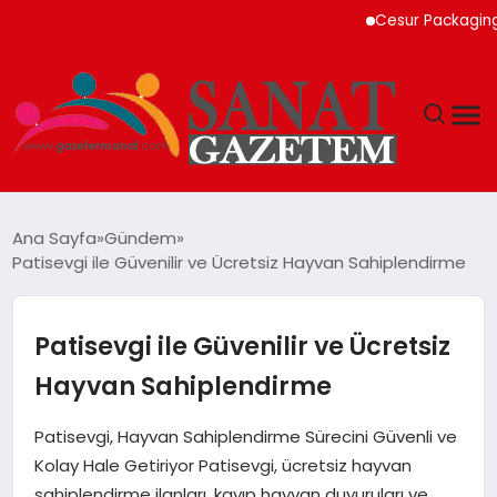
Cesur Packaging, Mısı
MAGAZIN
Ana Sayfa
Gündem
Patisevgi ile Güvenilir ve Ücretsiz Hayvan Sahiplendirme
TEKNOLOJI
SIYASET
Patisevgi ile Güvenilir ve Ücretsiz
Hayvan Sahiplendirme
SPOR
Patisevgi, Hayvan Sahiplendirme Sürecini Güvenli ve
YAŞAM
Kolay Hale Getiriyor Patisevgi, ücretsiz hayvan
sahiplendirme ilanları, kayıp hayvan duyuruları ve