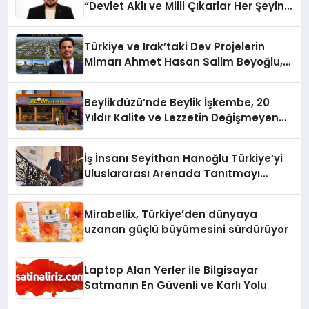
“Devlet Aklı ve Milli Çıkarlar Her Şeyin
Üzerindedir”
Türkiye ve Irak’taki Dev Projelerin
Mimarı Ahmet Hasan Salim Beyoğlu,
10 Milyon Metrekarelik “Al Yusuf
Holding Industrial City” Projesini
Beylikdüzü’nde Beylik İşkembe, 20
Hayata Geçirecek
Yıldır Kalite ve Lezzetin Değişmeyen
Adresi
İş İnsanı Seyithan Hanoğlu Türkiye’yi
Uluslararası Arenada Tanıtmayı
Hedefliyor
Mirabellix, Türkiye’den dünyaya
uzanan güçlü büyümesini sürdürüyor
Laptop Alan Yerler ile Bilgisayar
Satmanın En Güvenli ve Karlı Yolu