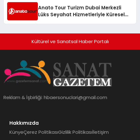
Anato Tour Turizm Dubai Merkezli
Lüks Seyahat Hizmetleriyle Küresel
Turizmde Öne Çıkıyor
Kültürel ve Sanatsal Haber Portalı
Reklam & İşbirliği:
hbaersonuclari@gmail.com
Hakkımızda
Künye
Çerez Politikası
Gizlilik Politikası
İletişim