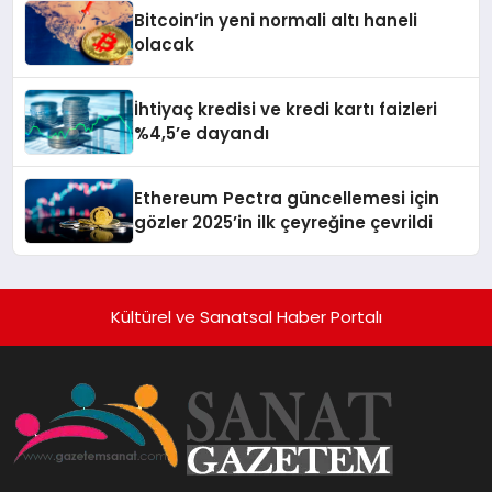
Bitcoin’in yeni normali altı haneli
olacak
İhtiyaç kredisi ve kredi kartı faizleri
%4,5’e dayandı
Ethereum Pectra güncellemesi için
gözler 2025’in ilk çeyreğine çevrildi
Kültürel ve Sanatsal Haber Portalı