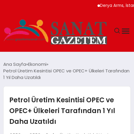
Derya Arms, İstanbul P
MAGAZIN
Ana Sayfa
Ekonomi
Petrol Üretim Kesintisi OPEC ve OPEC+ Ülkeleri Tarafından
TEKNOLOJI
1 Yıl Daha Uzatıldı
SIYASET
Petrol Üretim Kesintisi OPEC ve
SPOR
OPEC+ Ülkeleri Tarafından 1 Yıl
Daha Uzatıldı
YAŞAM