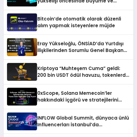
yükselişi öncesinde büyüme ve
inovasyon gösteriyor
Bitcoin’de otomatik olarak düzenli
alım yapmak isteyenlere müjde
Eray Yükseloğlu, ÖNSİAD’da Yurtdışı
İlişkilerinden Sorumlu Genel Başkan
Yardımcısı Oldu
Kriptoya “Muhteşem Cuma” geldi:
200 bin USDT ödül havuzu, tokenlerde
%50 indirim ve dahası
0xScope, Solana Memecoin’ler
hakkındaki içgörü ve stratejilerini
açıkladı
INFLOW Global Summit, dünyaca ünlü
Influencerları İstanbul’da
buluşturuyor