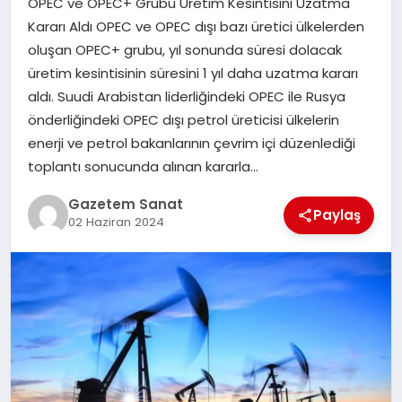
OPEC ve OPEC+ Grubu Üretim Kesintisini Uzatma
EKONOMI
Kararı Aldı OPEC ve OPEC dışı bazı üretici ülkelerden
oluşan OPEC+ grubu, yıl sonunda süresi dolacak
SAĞLIK
üretim kesintisinin süresini 1 yıl daha uzatma kararı
aldı. Suudi Arabistan liderliğindeki OPEC ile Rusya
DÜNYA
önderliğindeki OPEC dışı petrol üreticisi ülkelerin
enerji ve petrol bakanlarının çevrim içi düzenlediği
EĞITIM
toplantı sonucunda alınan kararla…
Gazetem Sanat
Paylaş
02 Haziran 2024