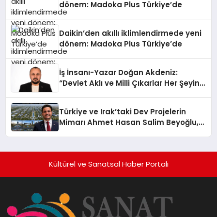
dönem: Madoka Plus Türkiye’de
Daikin’den akıllı iklimlendirmede yeni
dönem: Madoka Plus Türkiye’de
İş İnsanı-Yazar Doğan Akdeniz:
“Devlet Aklı ve Milli Çıkarlar Her Şeyin
Üzerindedir”
Türkiye ve Irak’taki Dev Projelerin
Mimarı Ahmet Hasan Salim Beyoğlu,
10 Milyon Metrekarelik “Al Yusuf
Holding Industrial City” Projesini
Hayata Geçirecek
Kültürel ve Sanatsal Haber Portalı