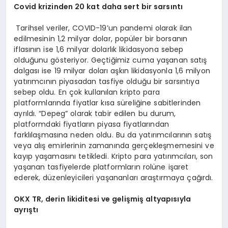
Covid krizinden 20 kat daha sert bir sarsıntı
Tarihsel veriler, COVID-19’un pandemi olarak ilan
edilmesinin 1,2 milyar dolar, popüler bir borsanın
iflasının ise 1,6 milyar dolarlık likidasyona sebep
olduğunu gösteriyor. Geçtiğimiz cuma yaşanan satış
dalgası ise 19 milyar doları aşkın likidasyonla 1,6 milyon
yatırımcının piyasadan tasfiye olduğu bir sarsıntıya
sebep oldu. En çok kullanılan kripto para
platformlarında fiyatlar kısa süreliğine sabitlerinden
ayrıldı. “Depeg” olarak tabir edilen bu durum,
platformdaki fiyatların piyasa fiyatlarından
farklılaşmasına neden oldu. Bu da yatırımcılarının satış
veya alış emirlerinin zamanında gerçekleşmemesini ve
kayıp yaşamasını tetikledi. Kripto para yatırımcıları, son
yaşanan tasfiyelerde platformların rolüne işaret
ederek, düzenleyicileri yaşananları araştırmaya çağırdı.
OKX TR, derin likiditesi ve gelişmiş altyapısıyla
ayrıştı