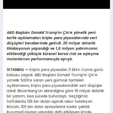
ABD Başkanı
Donald Trump’
ın Çin’e y
ö
nelik yeni
tarife açıklamaları kripto para piyasalarında sert
düşüşleri beraberinde getirdi. 20 milyar dolarlık
likidasyonun yaşandığı ve 1,6 milyon yatırımcının
etkilendiği çöküşte küresel borsa risk ve eşleşme
motorlarının performansıyla ayrıştı.
İSTANBUL —
Kripto para piyasaları 11 Ekim Cuma günü
kabusu yaşadı. ABD Başkanı Donald Trump’ın Çin’e
yönelik %100’e varan yeni gümrük tarifeleri
açıklamasını, kripto para piyasalarındaki sert düşüşler
izledi. Bloomberg’ün aktardığına göre 19 milyar dolarlık
bir yatırım, kısa sürede buharlaştı. Geçtiğimiz
haftalarda 126 bin doları aşarak rekor tazeleyen
Bitcoin, 105 bin dolar seviyelerine kadar çekildi.
Kurumsal piyasa yapıcıları dahi etkileyen krizde,