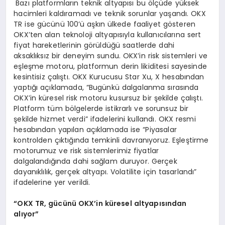
Bazı platformların teknik altyapısı bu ölçüde yüksek
hacimleri kaldıramadı ve teknik sorunlar yaşandı. OKX
TR ise gücünü 100’ü aşkın ülkede faaliyet gösteren
OKX’ten alan teknoloji altyapısıyla kullanıcılarına sert
fiyat hareketlerinin görüldüğü saatlerde dahi
aksaklıksız bir deneyim sundu. OKX’in risk sistemleri ve
eşleşme motoru, platformun derin likiditesi sayesinde
kesintisiz çalıştı. OKX Kurucusu Star Xu, X hesabından
yaptığı açıklamada, “Bugünkü dalgalanma sırasında
OKX’in küresel risk motoru kusursuz bir şekilde çalıştı.
Platform tüm bölgelerde istikrarlı ve sorunsuz bir
şekilde hizmet verdi” ifadelerini kullandı. OKX resmi
hesabından yapılan açıklamada ise “Piyasalar
kontrolden çıktığında temkinli davranıyoruz. Eşleştirme
motorumuz ve risk sistemlerimiz fiyatlar
dalgalandığında dahi sağlam duruyor. Gerçek
dayanıklılık, gerçek altyapı. Volatilite için tasarlandı”
ifadelerine yer verildi.
“OKX TR, gücünü OKX’in küresel altyapısından
alıyor”