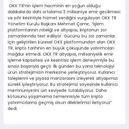
OKX TR’nin işlem hacminin en yoğun olduğu
dakikalarda dahi ortalama 3 milisaniye emir gecikmesi
ve sıfır kesintiyle hizmet verdiğini vurgulayan OKX TR
Yönetim Kurulu Başkanı Mehmet Çamır, “İşlem
platformlarının niteliği ve altyapısı, kriptonun zor
zamanlarında test ediliyor. Gücünü bu zor zamanlar
için geliştirilen küresel OKX platformundan alan OKX
TR, kripto tarihinin en büyük çöküşünde yatırımcıları
mağdur etmedi. OKX TR altyapısı, milisaniyelik emir
işleme kapasitesi ve kesintisiz işlem deneyimiyle bu
sınavı başarıyla geçti. İlk günden bu yana teknolojiyi
ürün stratejimizin merkezine yerleştiriyoruz. Kullanıcı
taleplerini ve piyasa manzarasını izleyerek altyapımızı
sürekli iyileştiriyoruz. Bu stratejimiz sayesinde kullanıcı
memnuniyetini üst seviyede tutabiliyoruz. Daha
kötüsünü yaşamama temennisiyle tüm kripto
yatırımcılarına geçmiş olsun dileklerimizi iletiyoruz”
dedi.