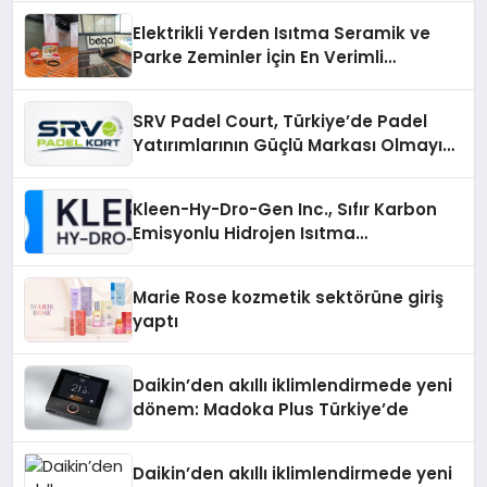
Elektrikli Yerden Isıtma Seramik ve
Parke Zeminler İçin En Verimli
Çözümler
SRV Padel Court, Türkiye’de Padel
Yatırımlarının Güçlü Markası Olmayı
Sürdürüyor
Kleen-Hy-Dro-Gen Inc., Sıfır Karbon
Emisyonlu Hidrojen Isıtma
Teknolojisinde ISO ve TSSA
Düzenleyici Onaylarını Aldı
Marie Rose kozmetik sektörüne giriş
yaptı
Daikin’den akıllı iklimlendirmede yeni
dönem: Madoka Plus Türkiye’de
Daikin’den akıllı iklimlendirmede yeni