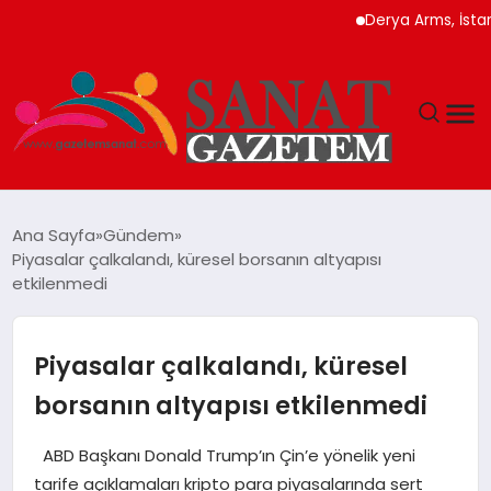
Derya Arms, İstanbul Pr
MAGAZIN
Ana Sayfa
Gündem
Piyasalar çalkalandı, küresel borsanın altyapısı
TEKNOLOJI
etkilenmedi
SIYASET
Piyasalar çalkalandı, küresel
SPOR
borsanın altyapısı etkilenmedi
YAŞAM
ABD Başkanı Donald Trump’ın Çin’e yönelik yeni
tarife açıklamaları kripto para piyasalarında sert