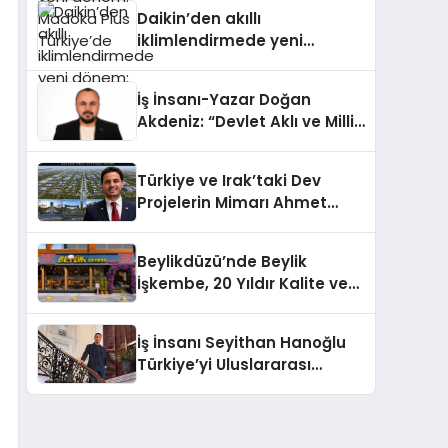
Türkiye’de
Daikin’den akıllı
iklimlendirmede yeni
dönem: Madoka Plus
Türkiye’de
İş İnsanı-Yazar Doğan
Akdeniz: “Devlet Aklı ve Milli
Çıkarlar Her Şeyin
Üzerindedir”
Türkiye ve Irak’taki Dev
Projelerin Mimarı Ahmet
Hasan Salim Beyoğlu, 10
Milyon Metrekarelik “Al Yusuf
Beylikdüzü’nde Beylik
Holding Industrial City”
İşkembe, 20 Yıldır Kalite ve
Projesini Hayata Geçirecek
Lezzetin Değişmeyen Adresi
İş İnsanı Seyithan Hanoğlu
Türkiye’yi Uluslararası
Arenada Tanıtmayı
Hedefliyor