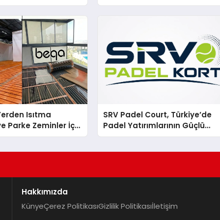
 Yerden Isıtma
SRV Padel Court, Türkiye’de
e Parke Zeminler İçin
Padel Yatırımlarının Güçlü
i Çözümler
Markası Olmayı Sürdürüyor
Hakkımızda
Künye
Çerez Politikası
Gizlilik Politikası
İletişim