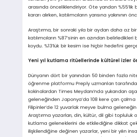
arasında önceliklendiriyor. Öte yandan %55’lik 
kararı alırken, katılımcıların yarısına yakınının ö
Araştırma, bir sonraki yıla bir aydan daha az bir
katılımcıların %87’sinin en azından belirledikleri 
koydu. %13’lük bir kesim ise hiçbir hedefini ger
Yeni yıl kutlama ritüellerinde kültürel izler ö
Dünyanın dört bir yanından 50 binden fazla nitel
öğrenme platformu Preply uzmanları tarafından
kokinalardan Times Meydanı’nda yukarıdan aşa
geleneğinden Japonya’da 108 kere çan çalma r
Filipinler’de 12 yuvarlak meyve bulma geleneğine
Araştırma yazarları, din, kültür, dil gibi toplulu
kutlama geleneklerini de etkilediğine dikkat çekti
ilişkilendiğine değinen yazarlar, yeni bir yılın