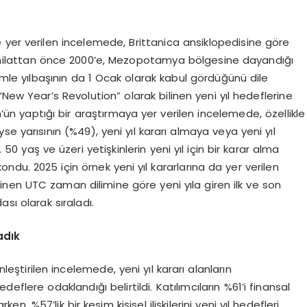
 de yer verilen incelemede, Brittanica ansiklopedisine göre
ın, milattan önce 2000’e, Mezopotamya bölgesine dayandığı
mle yılbaşının da 1 Ocak olarak kabul gördüğünü dile
New Year’s Revolution” olarak bilinen yeni yıl hedeflerine
ün yaptığı bir araştırmaya yer verilen incelemede, özellikle
e yarısının (%49), yeni yıl kararı almaya veya yeni yıl
0 yaş ve üzeri yetişkinlerin yeni yıl için bir karar alma
ondu. 2025 için örnek yeni yıl kararlarına da yer verilen
nen UTC zaman dilimine göre yeni yıla giren ilk ve son
ası olarak sıraladı.
adık
eştirilen incelemede, yeni yıl kararı alanların
eflere odaklandığı belirtildi. Katılımcıların %61’i finansal
rken, %57’lik bir kesim kişisel ilişkilerini yeni yıl hedefleri