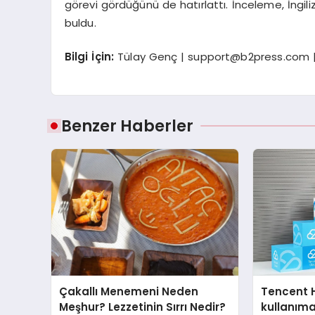
görevi gördüğünü de hatırlattı. İnceleme, İngil
buldu.
Bilgi İç
in:
Tülay Genç |
support@b2press.com
|
Benzer Haberler
Çakallı Menemeni Neden
Tencent 
Meşhur? Lezzetinin Sırrı Nedir?
kullanım