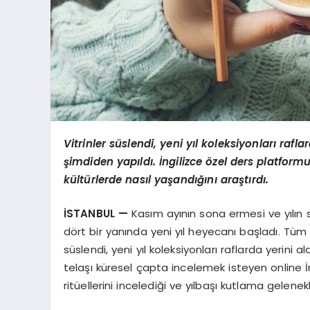
Vitrinler s
ü
slendi, yeni y
ı
l koleksiyonlar
ı
rafla
ş
imdiden yap
ı
ld
ı
.
İ
ngilizce
ö
zel ders platformu
k
ü
lt
ü
rlerde nas
ı
l ya
ş
and
ığı
n
ı
ara
ş
t
ı
rd
ı
.
İ
STANBUL
—
Kasım ayının sona ermesi ve yılın 
dört bir yanında yeni yıl heyecanı başladı. Tüm
süslendi, yeni yıl koleksiyonları raflarda yerini ald
telaşı küresel çapta incelemek isteyen online İ
ritüellerini incelediği ve yılbaşı kutlama gelenek