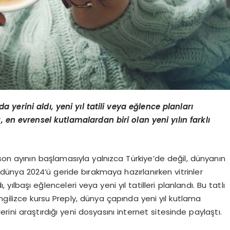
rda yerini ald
ı
, yeni y
ı
l tatili veya e
ğ
lence planlar
ı
, en evrensel kutlamalardan biri olan yeni y
ı
l
ı
n farkl
ı
son ayının başlamasıyla yalnızca Türkiye’de değil, dünyanın
 dünya 2024’ü geride bırakmaya hazırlanırken vitrinler
ı, yılbaşı eğlenceleri veya yeni yıl tatilleri planlandı. Bu tatlı
ngilizce kursu Preply, dünya çapında yeni yıl kutlama
lerini araştırdığı yeni dosyasını internet sitesinde paylaştı.