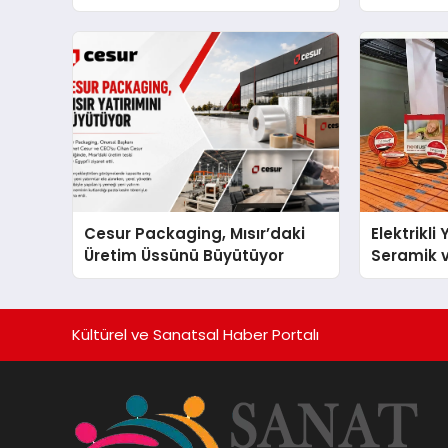
Cesur Packaging, Mısır’daki
Elektrikli
Üretim Üssünü Büyütüyor
Seramik v
En Veriml
Kültürel ve Sanatsal Haber Portalı