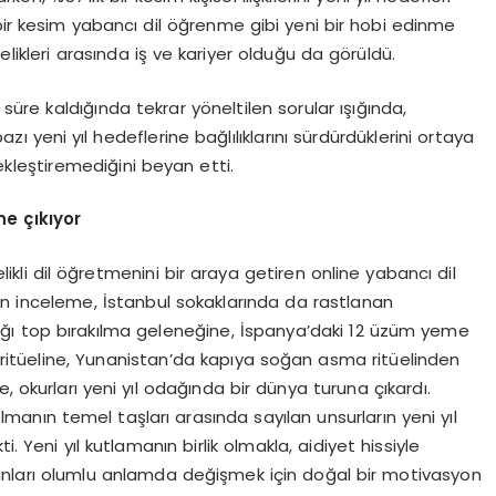
bir kesim yabancı dil öğrenme gibi yeni bir hobi edinme
ncelikleri arasında iş ve kariyer olduğu da görüldü.
 süre kaldığında tekrar yöneltilen sorular ışığında,
bazı yeni yıl hedeflerine bağlılıklarını sürdürdüklerini ortaya
çekleştiremediğini beyan etti.
ne çıkıyor
ikli dil öğretmenini bir araya getiren online yabancı dil
 inceleme, İstanbul sokaklarında da rastlanan
ğı top bırakılma geleneğine, İspanya’daki 12 üzüm yeme
itüeline, Yunanistan’da kapıya soğan asma ritüelinden
, okurları yeni yıl odağında bir dünya turuna çıkardı.
k olmanın temel taşları arasında sayılan unsurların yeni yıl
. Yeni yıl kutlamanın birlik olmakla, aidiyet hissiyle
 insanları olumlu anlamda değişmek için doğal bir motivasyon