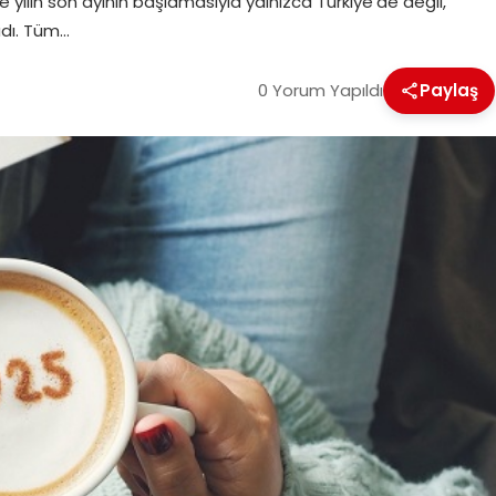
 yılın son ayının başlamasıyla yalnızca Türkiye’de değil,
adı. Tüm…
0 Yorum Yapıldı
Paylaş