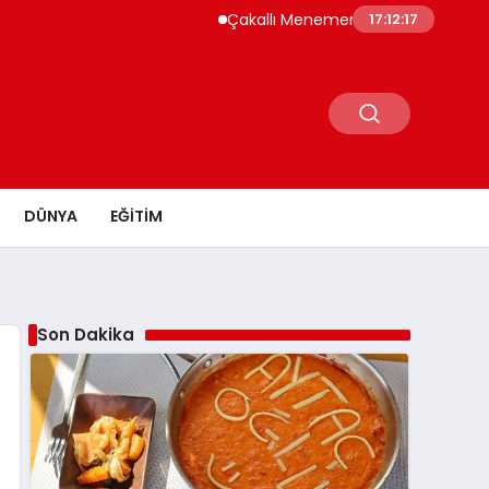
Çakallı Menemeni Neden Meşhur? Lezzetinin 
17:12:18
DÜNYA
EĞITIM
Son Dakika