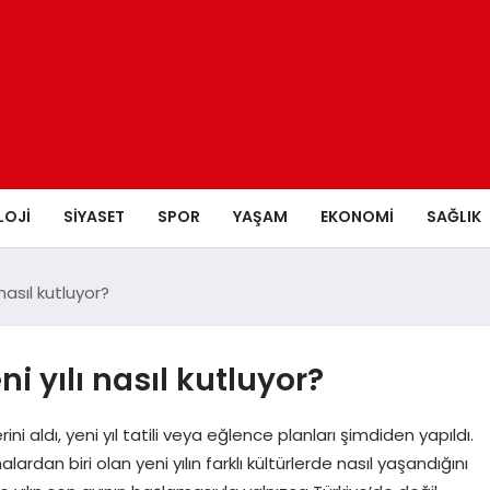
LOJI
SIYASET
SPOR
YAŞAM
EKONOMI
SAĞLIK
nasıl kutluyor?
i yılı nasıl kutluyor?
erini aldı, yeni yıl tatili veya eğlence planları şimdiden yapıldı.
ardan biri olan yeni yılın farklı kültürlerde nasıl yaşandığını