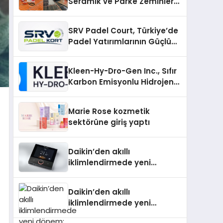
Seramik ve Parke Zeminler
İçin En Verimli Çözümler
SRV Padel Court, Türkiye’de
Padel Yatırımlarının Güçlü
Markası Olmayı Sürdürüyor
Kleen-Hy-Dro-Gen Inc., Sıfır
Karbon Emisyonlu Hidrojen
Isıtma Teknolojisinde ISO ve
TSSA Düzenleyici Onaylarını
Marie Rose kozmetik
Aldı
sektörüne giriş yaptı
Daikin’den akıllı
iklimlendirmede yeni
dönem: Madoka Plus
Türkiye’de
Daikin’den akıllı
iklimlendirmede yeni
dönem: Madoka Plus