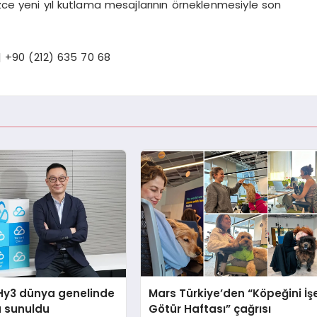
izce yeni yıl kutlama mesajlarının örneklenmesiyle son
 +90 (212) 635 70 68
Hy3 dünya genelinde
Mars Türkiye’den “Köpeğini İş
a sunuldu
Götür Haftası” çağrısı