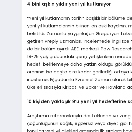
4 bini a
ş
k
ı
n y
ı
ld
ı
r yeni y
ı
l kutlan
ı
yor
“Yeni yıl kutlamanın tarihi” başlıklı bir bölüme
yeni yıl kutlamalarının bilinen en eski kaydın
belirtildi. Zamanla yaygınlaşan Gregoryan takvi
getiren Preply uzmanları, incelemede İngilizce “
de bir bölüm ayırdı. ABD merkezli Pew Research’
18-29 yaş grubundaki genç yetişkinlerin neredeys
hedefi belirlemeye daha yatkın olduğu görüldü. 5
oranının ise beşte bire kadar gerilediği ortaya k
inceleme, Eşgüdümlü Evrensel Zaman olarak bili
ülkeleri sırasıyla Kiribati ve Baker ve Howland ad
10 kişiden yaklaşık 9’u yeni yıl hedeflerine s
Araştırma referanslarıyla desteklenen ve zenginl
çoğunluğunun sağlık, egzersiz veya diyet gibi hed
konuları yeni yıl dilekleri arasında ilk sıralara koya