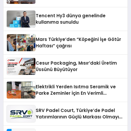
Tencent Hy3 dünya genelinde
kullanıma sunuldu
Mars Türkiye’den “Köpeğini İşe Götür
Haftası” çağrısı
Cesur Packaging, Mısır’daki Üretim
Üssünü Büyütüyor
Elektrikli Yerden Isıtma Seramik ve
Parke Zeminler İçin En Verimli
Çözümler
SRV Padel Court, Türkiye’de Padel
Yatırımlarının Güçlü Markası Olmayı
Sürdürüyor