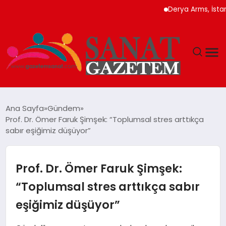
Derya Arms, İstanbul P
MAGAZIN
Ana Sayfa
Gündem
Prof. Dr. Ömer Faruk Şimşek: “Toplumsal stres arttıkça
TEKNOLOJI
sabır eşiğimiz düşüyor”
SIYASET
Prof. Dr. Ömer Faruk Şimşek:
SPOR
“Toplumsal stres arttıkça sabır
eşiğimiz düşüyor”
YAŞAM