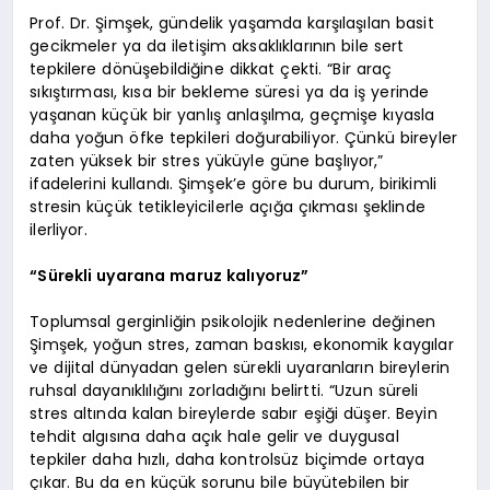
Prof. Dr. Şimşek, gündelik yaşamda karşılaşılan basit
gecikmeler ya da iletişim aksaklıklarının bile sert
tepkilere dönüşebildiğine dikkat çekti. “Bir araç
sıkıştırması, kısa bir bekleme süresi ya da iş yerinde
yaşanan küçük bir yanlış anlaşılma, geçmişe kıyasla
daha yoğun öfke tepkileri doğurabiliyor. Çünkü bireyler
zaten yüksek bir stres yüküyle güne başlıyor,”
ifadelerini kullandı. Şimşek’e göre bu durum, birikimli
stresin küçük tetikleyicilerle açığa çıkması şeklinde
ilerliyor.
“Sürekli uyarana maruz kalıyoruz”
Toplumsal gerginliğin psikolojik nedenlerine değinen
Şimşek, yoğun stres, zaman baskısı, ekonomik kaygılar
ve dijital dünyadan gelen sürekli uyaranların bireylerin
ruhsal dayanıklılığını zorladığını belirtti. “Uzun süreli
stres altında kalan bireylerde sabır eşiği düşer. Beyin
tehdit algısına daha açık hale gelir ve duygusal
tepkiler daha hızlı, daha kontrolsüz biçimde ortaya
çıkar. Bu da en küçük sorunu bile büyütebilen bir