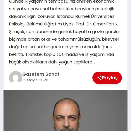
Gündelik yaşamın temposu hızlanırken ekonomik,
EKONOMI
sosyal ve çevresel belirsizlikler bireylerin psikolojik
dayanıklılığını zorluyor. İstanbul Rumeli Üniversitesi
SAĞLIK
Psikoloji Bölümü Öğretim Üyesi Prof. Dr. Ömer Faruk
Şimşek, son dönemde günlük hayatta gözle görülür
DÜNYA
biçimde artan öfke ve tahammülsüzlüğün, bireysel
değil toplumsal bir gerilimin yansıması olduğunu
EĞITIM
belirtti. Trafikte, toplu taşımada ve iş yaşamında
küçük aksaklıkların dahi yoğun tepkilere…
Gazetem Sanat
Paylaş
15 Mayıs 2026