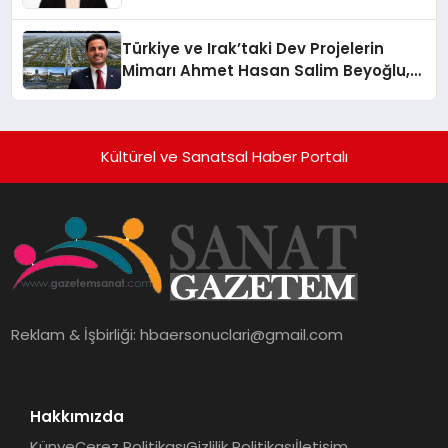
Üzerindedir”
Türkiye ve Irak’taki Dev Projelerin
Mimarı Ahmet Hasan Salim Beyoğlu,
10 Milyon Metrekarelik “Al Yusuf
Holding Industrial City” Projesini
Hayata Geçirecek
Kültürel ve Sanatsal Haber Portalı
Reklam & İşbirliği:
hbaersonuclari@gmail.com
Hakkımızda
Künye
Çerez Politikası
Gizlilik Politikası
İletişim