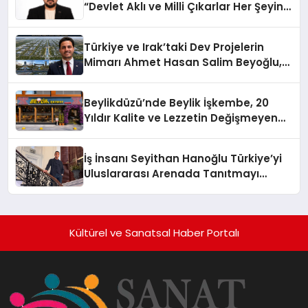
“Devlet Aklı ve Milli Çıkarlar Her Şeyin
Üzerindedir”
Türkiye ve Irak’taki Dev Projelerin
Mimarı Ahmet Hasan Salim Beyoğlu,
10 Milyon Metrekarelik “Al Yusuf
Holding Industrial City” Projesini
Beylikdüzü’nde Beylik İşkembe, 20
Hayata Geçirecek
Yıldır Kalite ve Lezzetin Değişmeyen
Adresi
İş İnsanı Seyithan Hanoğlu Türkiye’yi
Uluslararası Arenada Tanıtmayı
Hedefliyor
Kültürel ve Sanatsal Haber Portalı