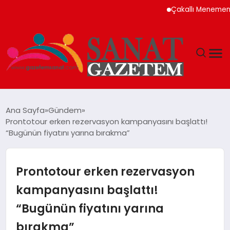
Çakallı Menemeni Neden M
MAGAZIN
Ana Sayfa
Gündem
Prontotour erken rezervasyon kampanyasını başlattı!
TEKNOLOJI
“Bugünün fiyatını yarına bırakma”
SIYASET
Prontotour erken rezervasyon
SPOR
kampanyasını başlattı!
“Bugünün fiyatını yarına
YAŞAM
bırakma”