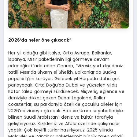
2026’
da neler
ö
ne çıkacak?
Her yıl olduğu gibi İtalya, Orta Avrupa, Balkanlar,
İspanya, Mısır paketlerinin ilgi görmeye devam
edeceğini ifade eden Onaran, “Vizesiz yurt dışı deniz
tatili, Mısır’da Sharm el Sheikh, Balkanlar’da Budva
popülerliğini koruyor. Gelecek yıl Hurgada daha çok
parlayacak. Orta Doğu’da Dubai ve yükselen yıldız
Katar talep görmeyi sürdürecek. Alışveriş, eğlence ve
deniziyle dikkat çeken Dubai Legoland, Roller
coaster’lar, su parklarıyla özellikle çocuklu aileler için
2026’da zirveye çıkacak. Hac ve Umre seyahatleriyle
bilinen Suudi Arabistan’ı deniz ve kültür tarafıyla
geliştiriyoruz. Kızıldeniz ve Al’Ula özelinde çalışmalar
yaptık. Çok keyifli turlar hazırlıyoruz. 2025 yılında
Maldivler ve Zanzibar paketlerimiz büyük talep gördü.