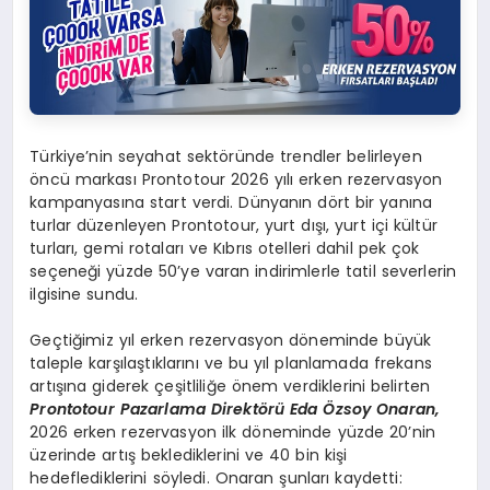
Türkiye’nin seyahat sektöründe trendler belirleyen
öncü markası Prontotour 2026 yılı erken rezervasyon
kampanyasına start verdi. Dünyanın dört bir yanına
turlar düzenleyen Prontotour, yurt dışı, yurt içi kültür
turları, gemi rotaları ve Kıbrıs otelleri dahil pek çok
seçeneği yüzde 50’ye varan indirimlerle tatil severlerin
ilgisine sundu.
Geçtiğimiz yıl erken rezervasyon döneminde büyük
taleple karşılaştıklarını ve bu yıl planlamada frekans
artışına giderek çeşitliliğe önem verdiklerini belirten
Prontotour Pazarlama Direkt
ö
rü
Eda
Özsoy Onaran,
2026 erken rezervasyon ilk döneminde yüzde 20’nin
üzerinde artış beklediklerini ve 40 bin kişi
hedeflediklerini söyledi. Onaran şunları kaydetti: