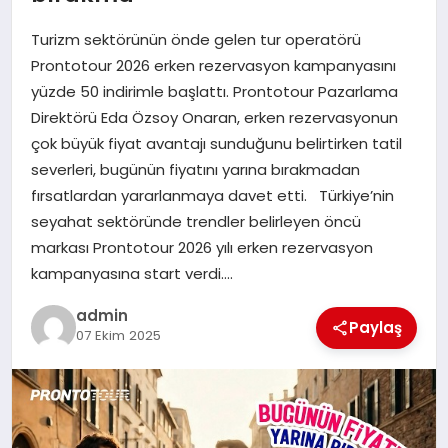
EKONOMI
Turizm sektörünün önde gelen tur operatörü
SAĞLIK
Prontotour 2026 erken rezervasyon kampanyasını
yüzde 50 indirimle başlattı. Prontotour Pazarlama
DÜNYA
Direktörü Eda Özsoy Onaran, erken rezervasyonun
çok büyük fiyat avantajı sunduğunu belirtirken tatil
EĞITIM
severleri, bugünün fiyatını yarına bırakmadan
fırsatlardan yararlanmaya davet etti. Türkiye’nin
seyahat sektöründe trendler belirleyen öncü
markası Prontotour 2026 yılı erken rezervasyon
kampanyasına start verdi….
admin
Paylaş
07 Ekim 2025