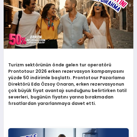
Turizm sekt
ö
rünün
ö
nde gelen tur operat
ö
rü
Prontotour 2026 erken rezervasyon kampanyasını
yüzde 50 indirimle başlattı. Prontotour Pazarlama
Direkt
ö
rü
Eda
Özsoy Onaran, erken rezervasyonun
çok büyük fiyat avantajı sunduğunu belirtirken tatil
severleri, bugünün fiyatını yarına bırakmadan
fırsatlardan yararlanmaya davet etti.