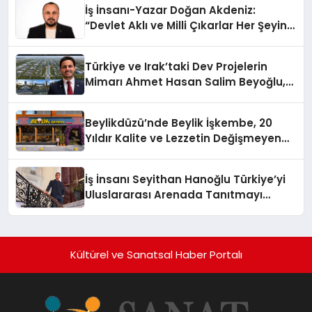
İş İnsanı-Yazar Doğan Akdeniz:
“Devlet Aklı ve Milli Çıkarlar Her Şeyin
Üzerindedir”
Türkiye ve Irak’taki Dev Projelerin
Mimarı Ahmet Hasan Salim Beyoğlu,
10 Milyon Metrekarelik “Al Yusuf
Holding Industrial City” Projesini
Beylikdüzü’nde Beylik İşkembe, 20
Hayata Geçirecek
Yıldır Kalite ve Lezzetin Değişmeyen
Adresi
İş İnsanı Seyithan Hanoğlu Türkiye’yi
Uluslararası Arenada Tanıtmayı
Hedefliyor
Kültürel ve Sanatsal Haber Portalı