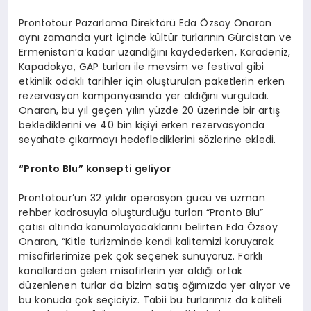
Prontotour Pazarlama Direktörü Eda Özsoy Onaran
aynı zamanda yurt içinde kültür turlarının Gürcistan ve
Ermenistan’a kadar uzandığını kaydederken, Karadeniz,
Kapadokya, GAP turları ile mevsim ve festival gibi
etkinlik odaklı tarihler için oluşturulan paketlerin erken
rezervasyon kampanyasında yer aldığını vurguladı.
Onaran, bu yıl geçen yılın yüzde 20 üzerinde bir artış
beklediklerini ve 40 bin kişiyi erken rezervasyonda
seyahate çıkarmayı hedeflediklerini sözlerine ekledi.
“
Pronto Blu
” konsepti geliyor
Prontotour’un 32 yıldır operasyon gücü ve uzman
rehber kadrosuyla oluşturduğu turları “Pronto Blu”
çatısı altında konumlayacaklarını belirten Eda Özsoy
Onaran, “Kitle turizminde kendi kalitemizi koruyarak
misafirlerimize pek çok seçenek sunuyoruz. Farklı
kanallardan gelen misafirlerin yer aldığı ortak
düzenlenen turlar da bizim satış ağımızda yer alıyor ve
bu konuda çok seçiciyiz. Tabii bu turlarımız da kaliteli