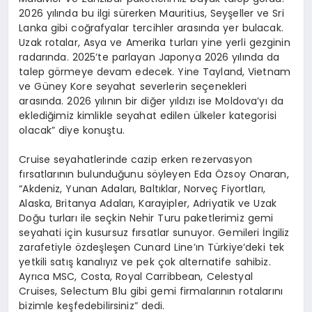
2026 yılında bu ilgi sürerken Mauritius, Seyşeller ve Sri
Lanka gibi coğrafyalar tercihler arasında yer bulacak.
Uzak rotalar, Asya ve Amerika turları yine yerli gezginin
radarında. 2025’te parlayan Japonya 2026 yılında da
talep görmeye devam edecek. Yine Tayland, Vietnam
ve Güney Kore seyahat severlerin seçenekleri
arasında. 2026 yılının bir diğer yıldızı ise Moldova’yı da
eklediğimiz kimlikle seyahat edilen ülkeler kategorisi
olacak” diye konuştu.
Cruise seyahatlerinde cazip erken rezervasyon
fırsatlarının bulunduğunu söyleyen Eda Özsoy Onaran,
“Akdeniz, Yunan Adaları, Baltıklar, Norveç Fiyortları,
Alaska, Britanya Adaları, Karayipler, Adriyatik ve Uzak
Doğu turları ile seçkin Nehir Turu paketlerimiz gemi
seyahati için kusursuz fırsatlar sunuyor. Gemileri İngiliz
zarafetiyle özdeşleşen Cunard Line’ın Türkiye’deki tek
yetkili satış kanalıyız ve pek çok alternatife sahibiz.
Ayrıca MSC, Costa, Royal Carribbean, Celestyal
Cruises, Selectum Blu gibi gemi firmalarının rotalarını
bizimle keşfedebilirsiniz” dedi.