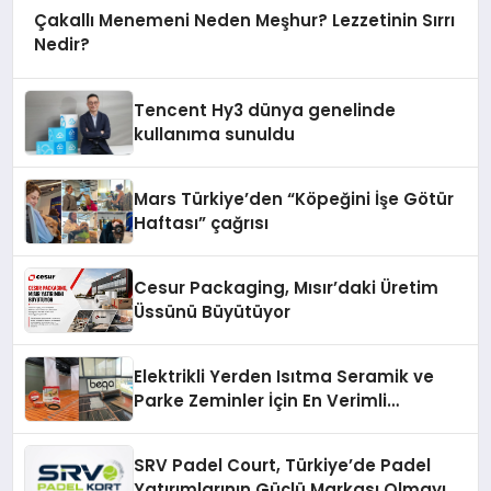
Çakallı Menemeni Neden Meşhur? Lezzetinin Sırrı
Nedir?
Tencent Hy3 dünya genelinde
kullanıma sunuldu
Mars Türkiye’den “Köpeğini İşe Götür
Haftası” çağrısı
Cesur Packaging, Mısır’daki Üretim
Üssünü Büyütüyor
Elektrikli Yerden Isıtma Seramik ve
Parke Zeminler İçin En Verimli
Çözümler
SRV Padel Court, Türkiye’de Padel
Yatırımlarının Güçlü Markası Olmayı