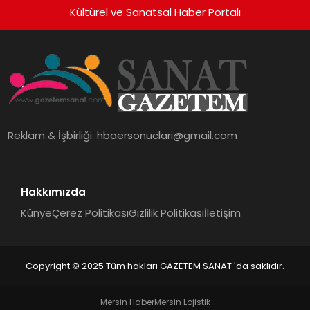
Kültürel ve Sanatsal Haber Portalı
Reklam & İşbirliği:
hbaersonuclari@gmail.com
Hakkımızda
Künye
Çerez Politikası
Gizlilik Politikası
İletişim
Copyright © 2025 Tüm hakları GAZETEM SANAT 'da saklıdır.
Mersin Haber
Mersin Lojistik