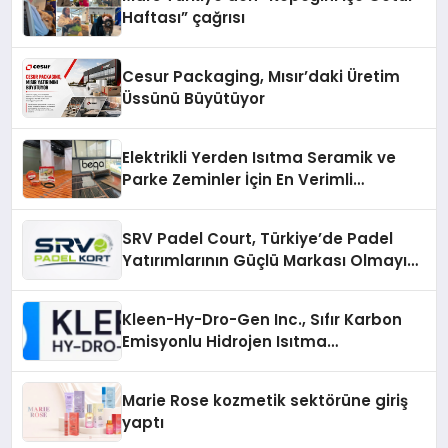
Haftası” çağrısı
Cesur Packaging, Mısır’daki Üretim
Üssünü Büyütüyor
Elektrikli Yerden Isıtma Seramik ve
Parke Zeminler İçin En Verimli
Çözümler
SRV Padel Court, Türkiye’de Padel
Yatırımlarının Güçlü Markası Olmayı
Sürdürüyor
Kleen-Hy-Dro-Gen Inc., Sıfır Karbon
Emisyonlu Hidrojen Isıtma
Teknolojisinde ISO ve TSSA
Düzenleyici Onaylarını Aldı
Marie Rose kozmetik sektörüne giriş
yaptı