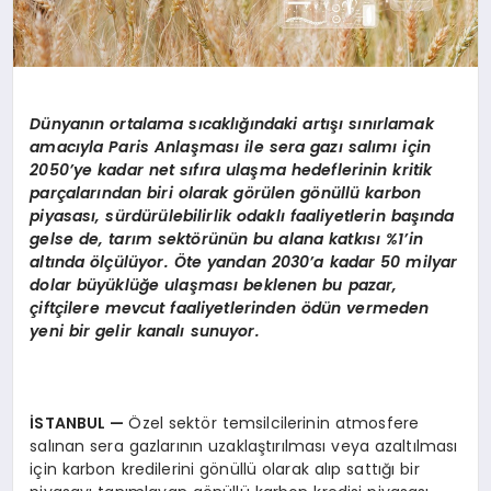
Dünyanın ortalama sıcaklığındaki artışı sınırlamak
amacıyla Paris Anlaş
mas
ı
ile sera gaz
ı salımı için
2050
’
ye kadar net sıfıra ulaşma hedeflerinin kritik
parçalarından biri olarak g
ö
rü
len g
ö
nüllü karbon
piyasası, sürdürülebilirlik odaklı faaliyetlerin başında
gelse de, tarım sekt
ö
rünün bu alana katkısı %1
’
in
alt
ında
ö
lçülüyor. Öte yandan 2030
’
a kadar 50 milyar
dolar büyüklüğe ulaş
mas
ı beklenen bu pazar,
ç
ift
çilere mevcut faaliyetlerinden
ö
dün vermeden
yeni bir gelir kanalı sunuyor.
İSTANBUL
—
Özel sektör temsilcilerinin atmosfere
salınan sera gazlarının uzaklaştırılması veya azaltılması
için karbon kredilerini gönüllü olarak alıp sattığı bir