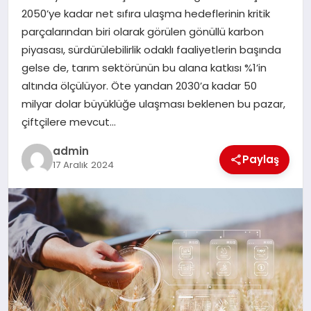
EKONOMI
2050’ye kadar net sıfıra ulaşma hedeflerinin kritik
parçalarından biri olarak görülen gönüllü karbon
SAĞLIK
piyasası, sürdürülebilirlik odaklı faaliyetlerin başında
gelse de, tarım sektörünün bu alana katkısı %1’in
DÜNYA
altında ölçülüyor. Öte yandan 2030’a kadar 50
milyar dolar büyüklüğe ulaşması beklenen bu pazar,
EĞITIM
çiftçilere mevcut…
admin
Paylaş
17 Aralık 2024