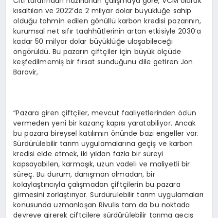
Citi tarafından hazırlanan çalışmaya göre, VCM olarak
kısaltılan ve 2022’de 2 milyar dolar büyüklüğe sahip
olduğu tahmin edilen gönüllü karbon kredisi pazarının,
kurumsal net sıfır taahhütlerinin artan etkisiyle 2030’a
kadar 50 milyar dolar büyüklüğe ulaşabileceği
öngörüldü. Bu pazarın çiftçiler için büyük ölçüde
keşfedilmemiş bir fırsat sunduğunu dile getiren Jon
Baravir,
“Pazara giren çiftçiler, mevcut faaliyetlerinden ödün
vermeden yeni bir kazanç kapısı yaratabiliyor. Ancak
bu pazara bireysel katılımın önünde bazı engeller var.
Sürdürülebilir tarım uygulamalarına geçiş ve karbon
kredisi elde etmek, iki yıldan fazla bir süreyi
kapsayabilen, karmaşık, uzun vadeli ve maliyetli bir
süreç. Bu durum, danışman olmadan, bir
kolaylaştırıcıyla çalışmadan çiftçilerin bu pazara
girmesini zorlaştırıyor. Sürdürülebilir tarım uygulamaları
konusunda uzmanlaşan Rivulis tam da bu noktada
devreye girerek çiftçilere sürdürülebilir tarıma geçiş