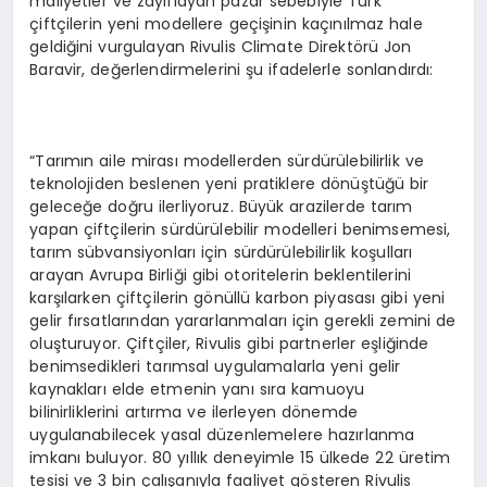
maliyetler ve zayıflayan pazar sebebiyle Türk
çiftçilerin yeni modellere geçişinin kaçınılmaz hale
geldiğini vurgulayan Rivulis Climate Direktörü Jon
Baravir, değerlendirmelerini şu ifadelerle sonlandırdı:
“Tarımın aile mirası modellerden sürdürülebilirlik ve
teknolojiden beslenen yeni pratiklere dönüştüğü bir
geleceğe doğru ilerliyoruz. Büyük arazilerde tarım
yapan çiftçilerin sürdürülebilir modelleri benimsemesi,
tarım sübvansiyonları için sürdürülebilirlik koşulları
arayan Avrupa Birliği gibi otoritelerin beklentilerini
karşılarken çiftçilerin gönüllü karbon piyasası gibi yeni
gelir fırsatlarından yararlanmaları için gerekli zemini de
oluşturuyor. Çiftçiler, Rivulis gibi partnerler eşliğinde
benimsedikleri tarımsal uygulamalarla yeni gelir
kaynakları elde etmenin yanı sıra kamuoyu
bilinirliklerini artırma ve ilerleyen dönemde
uygulanabilecek yasal düzenlemelere hazırlanma
imkanı buluyor. 80 yıllık deneyimle 15 ülkede 22 üretim
tesisi ve 3 bin çalışanıyla faaliyet gösteren Rivulis