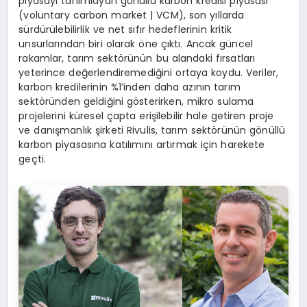
piyasayı tanımlayan gönüllü karbon kredisi piyasası
(voluntary carbon market | VCM), son yıllarda
sürdürülebilirlik ve net sıfır hedeflerinin kritik
unsurlarından biri olarak öne çıktı. Ancak güncel
rakamlar, tarım sektörünün bu alandaki fırsatları
yeterince değerlendiremediğini ortaya koydu. Veriler,
karbon kredilerinin %1’inden daha azının tarım
sektöründen geldiğini gösterirken, mikro sulama
projelerini küresel çapta erişilebilir hale getiren proje
ve danışmanlık şirketi Rivulis, tarım sektörünün gönüllü
karbon piyasasına katılımını artırmak için harekete
geçti.