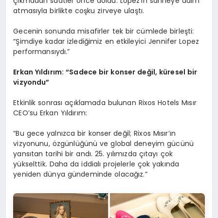
çıkmadan saatler önce doldu. Lopez’in sahneye adım
atmasıyla birlikte coşku zirveye ulaştı.
Gecenin sonunda misafirler tek bir cümlede birleşti:
“Şimdiye kadar izlediğimiz en etkileyici Jennifer Lopez
performansıydı.”
Erkan Yıldırım:
“Sadece bir konser değil, küresel bir
vizyondu”
Etkinlik sonrası açıklamada bulunan Rixos Hotels Mısır
CEO’su Erkan Yıldırım:
“Bu gece yalnızca bir konser değil; Rixos Mısır’ın
vizyonunu, özgünlüğünü ve global deneyim gücünü
yansıtan tarihi bir andı. 25. yılımızda çıtayı çok
yükselttik. Daha da iddialı projelerle çok yakında
yeniden dünya gündeminde olacağız.”