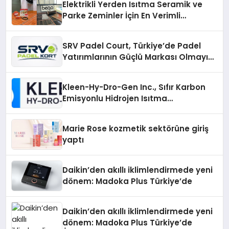
Elektrikli Yerden Isıtma Seramik ve
Parke Zeminler İçin En Verimli
Çözümler
SRV Padel Court, Türkiye’de Padel
Yatırımlarının Güçlü Markası Olmayı
Sürdürüyor
Kleen-Hy-Dro-Gen Inc., Sıfır Karbon
Emisyonlu Hidrojen Isıtma
Teknolojisinde ISO ve TSSA
Düzenleyici Onaylarını Aldı
Marie Rose kozmetik sektörüne giriş
yaptı
Daikin’den akıllı iklimlendirmede yeni
dönem: Madoka Plus Türkiye’de
Daikin’den akıllı iklimlendirmede yeni
dönem: Madoka Plus Türkiye’de