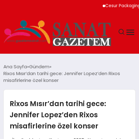
Cesur Packaging, Mısır’dak
MAGAZIN
Ana Sayfa
Gündem
Rixos Mısır’dan tarihi gece: Jennifer Lopez’den Rixos
TEKNOLOJI
misafirlerine özel konser
SIYASET
Rixos Mısır’dan tarihi gece:
SPOR
Jennifer Lopez’den Rixos
misafirlerine özel konser
YAŞAM