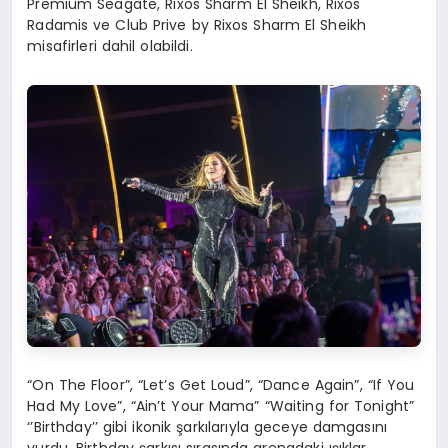
Premium Seagate, Rixos Sharm El Sheikh, Rixos
Radamis ve Club Prive by Rixos Sharm El Sheikh
misafirleri dahil olabildi.
“On The Floor”, “Let’s Get Loud”, “Dance Again”, “If You
Had My Love”, “Ain’t Your Mama” “Waiting for Tonight”
‘’Birthday’’ gibi ikonik şarkılarıyla geceye damgasını