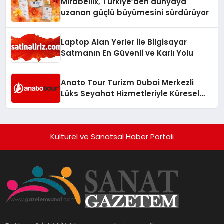
Mirabellix, Türkiye’den dünyaya
uzanan güçlü büyümesini sürdürüyor
Laptop Alan Yerler ile Bilgisayar
Satmanın En Güvenli ve Karlı Yolu
Anato Tour Turizm Dubai Merkezli
Lüks Seyahat Hizmetleriyle Küresel
Turizmde Öne Çıkıyor
Kültürel ve Sanatsal Haber Portalı