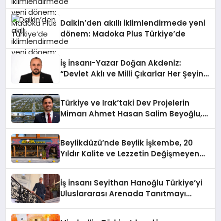
Daikin’den akıllı iklimlendirmede yeni
dönem: Madoka Plus Türkiye’de
İş İnsanı-Yazar Doğan Akdeniz:
“Devlet Aklı ve Milli Çıkarlar Her Şeyin
Üzerindedir”
Türkiye ve Irak’taki Dev Projelerin
Mimarı Ahmet Hasan Salim Beyoğlu,
10 Milyon Metrekarelik “Al Yusuf
Holding Industrial City” Projesini
Beylikdüzü’nde Beylik İşkembe, 20
Hayata Geçirecek
Yıldır Kalite ve Lezzetin Değişmeyen
Adresi
İş İnsanı Seyithan Hanoğlu Türkiye’yi
Uluslararası Arenada Tanıtmayı
Hedefliyor