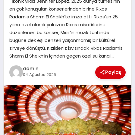
İkonik yıldız Jennifer Lopez, 2025 dünya turnesinin
EKONOMI
en çok konuşulan konserlerinden birine Rixos
Radamis Sharm El Sheikh’te imza attı. Rixos’un 25.
SAĞLIK
yılına özel olarak yalnızca Rixos misafirlerine
düzenlenen bu konser, Mısır’ın müzik tarihinde
DÜNYA
bugüne dek eşi benzeri yaşanmamış bir kültürel
zirveye dönüştü. Kızıldeniz kıyısındaki Rixos Radamis
EĞITIM
Sharm El Sheikh’in içinden geçen özel su kanalı…
admin
Paylaş
04 Ağustos 2025