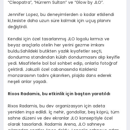
“Cleopatra”, “Hürrem Sultan” ve “Glow by JLO”.
Jennifer Lopez, bu deneyimlerden o kadar etkilendi
ki,tesiste daha uzun süre kalmak için uçuş planını
değiştirdi.
Kendisi için özel tasarlanmış JLO logolu kırmızı ve
beyaz araçlarla otelin her yerini gezme imkanı
buldu.Sahildeki butikten yazlık kıyafetler seçti,
dondurma standından külah dondurmasını alıp keyifle
yedi. Misafirlerle bol bol sohbet edip, onlarla fotoğraf
çektirdi. Jakuzili özel cabanasında Kızıldeniz
manzarasının tadını çıkarırken, plajda dans ederek
neşeli anlar yaşadı.
Rixos Radamis, bu etkinlik için baştan yaratıldı
Rixos Radamis, bu dev organizasyon için adeta
yeniden inşa edildi. İç nehir, gondollar, beş köprü, tüm
sahne düzeni ve dev ekranlar JLO konseptiyle özel
olarak tasarlandı. Radamis Arena, JLO sahneye