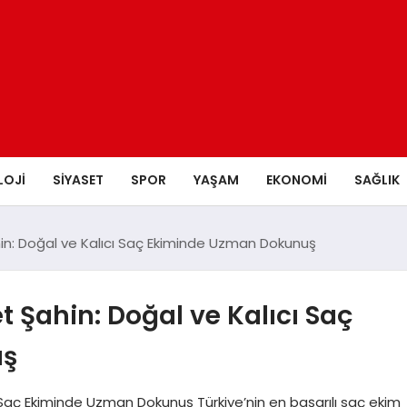
LOJI
SIYASET
SPOR
YAŞAM
EKONOMI
SAĞLIK
n: Doğal ve Kalıcı Saç Ekiminde Uzman Dokunuş
Şahin: Doğal ve Kalıcı Saç
uş
Saç Ekiminde Uzman Dokunuş Türkiye’nin en başarılı saç ekim