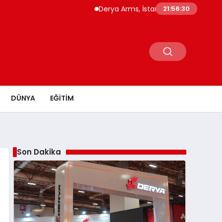
Derya Arms, İstanbul Prohunt 2026’da yeni n
21:56:31
DÜNYA
EĞITIM
Son Dakika