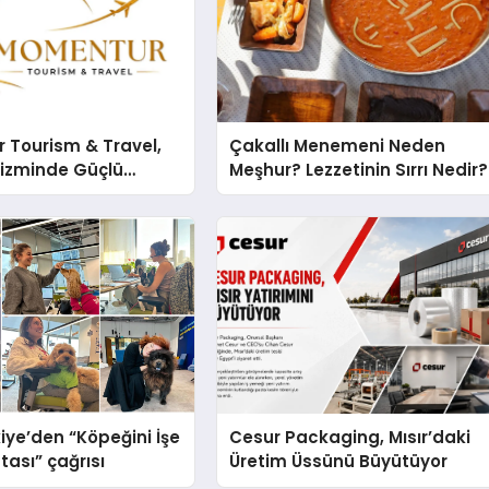
 Tourism & Travel,
Çakallı Menemeni Neden
rizminde Güçlü
Meşhur? Lezzetinin Sırrı Nedir?
n Ağıyla Fark
iye’den “Köpeğini İşe
Cesur Packaging, Mısır’daki
tası” çağrısı
Üretim Üssünü Büyütüyor