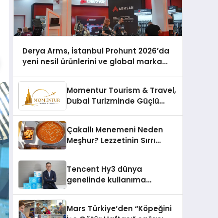
Derya Arms, İstanbul Prohunt 2026’da
yeni nesil ürünlerini ve global marka
vizyonunu sergiledi
Momentur Tourism & Travel,
Dubai Turizminde Güçlü
Operasyon Ağıyla Fark
Yaratıyor
Çakallı Menemeni Neden
Meşhur? Lezzetinin Sırrı
Nedir?
Tencent Hy3 dünya
genelinde kullanıma
sunuldu
Mars Türkiye’den “Köpeğini