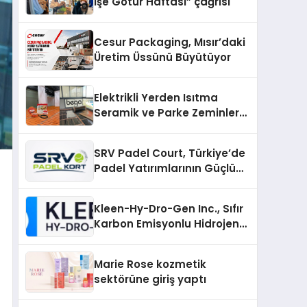
İşe Götür Haftası” çağrısı
Cesur Packaging, Mısır’daki
Üretim Üssünü Büyütüyor
Elektrikli Yerden Isıtma
Seramik ve Parke Zeminler
İçin En Verimli Çözümler
SRV Padel Court, Türkiye’de
Padel Yatırımlarının Güçlü
Markası Olmayı Sürdürüyor
Kleen-Hy-Dro-Gen Inc., Sıfır
Karbon Emisyonlu Hidrojen
Isıtma Teknolojisinde ISO ve
TSSA Düzenleyici Onaylarını
Marie Rose kozmetik
Aldı
sektörüne giriş yaptı