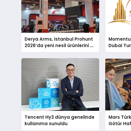
Derya Arms, İstanbul Prohunt
Momentur
2026’da yeni nesil ürünlerini ve
Dubai Tu
global marka vizyonunu
Operasyo
sergiledi
Yaratıyor
Tencent Hy3 dünya genelinde
Mars Türk
kullanıma sunuldu
Götür Haf