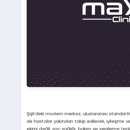
Şişli’deki modern merkez, uluslararası standart
de hastalar yakından takip edilerek, iyileşme ve 
ekimi değil; saç sağlığı, bakım ve yenileme ted