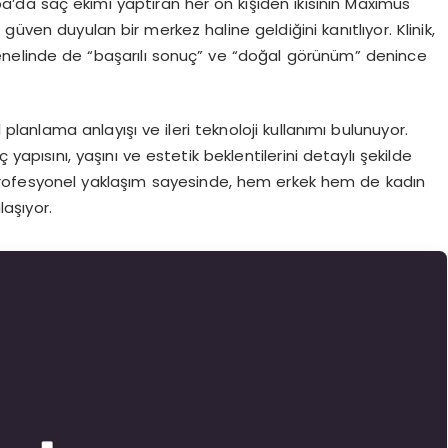
a’da saç ekimi yaptıran her on kişiden ikisinin Maximus
üven duyulan bir merkez haline geldiğini kanıtlıyor. Klinik,
genelinde de “başarılı sonuç” ve “doğal görünüm” denince
 planlama anlayışı ve ileri teknoloji kullanımı bulunuyor.
pısını, yaşını ve estetik beklentilerini detaylı şekilde
 profesyonel yaklaşım sayesinde, hem erkek hem de kadın
aşıyor.