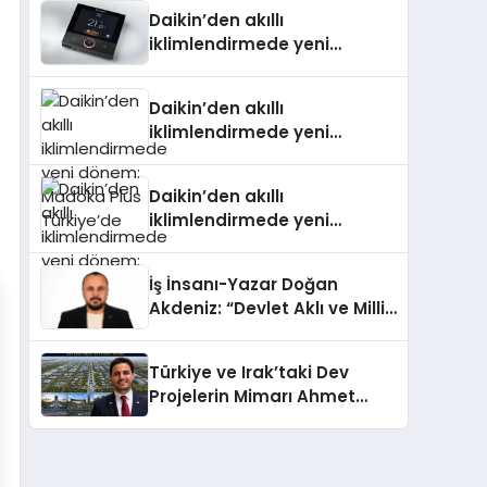
Daikin’den akıllı
iklimlendirmede yeni
dönem: Madoka Plus
Türkiye’de
Daikin’den akıllı
iklimlendirmede yeni
dönem: Madoka Plus
Türkiye’de
Daikin’den akıllı
iklimlendirmede yeni
dönem: Madoka Plus
Türkiye’de
İş İnsanı-Yazar Doğan
Akdeniz: “Devlet Aklı ve Milli
Çıkarlar Her Şeyin
Üzerindedir”
Türkiye ve Irak’taki Dev
Projelerin Mimarı Ahmet
Hasan Salim Beyoğlu, 10
Milyon Metrekarelik “Al Yusuf
Holding Industrial City”