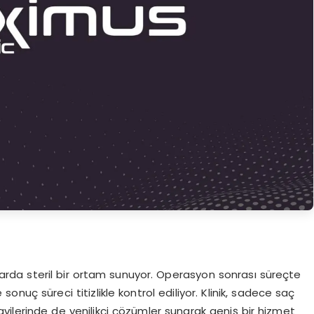
larda steril bir ortam sunuyor. Operasyon sonrası süreçte
sonuç süreci titizlikle kontrol ediliyor. Klinik, sadece saç
avilerinde de yenilikçi çözümler sunarak geniş bir hizmet