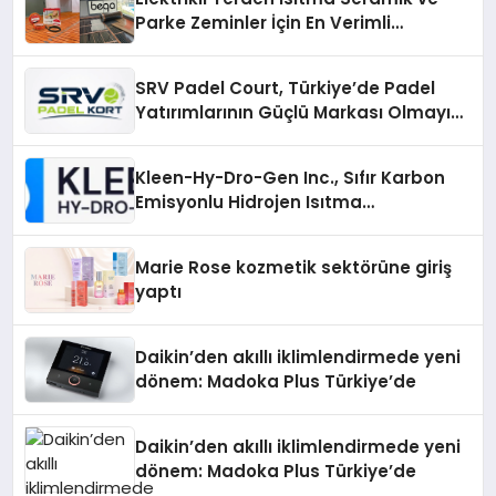
Parke Zeminler İçin En Verimli
Çözümler
SRV Padel Court, Türkiye’de Padel
Yatırımlarının Güçlü Markası Olmayı
Sürdürüyor
Kleen-Hy-Dro-Gen Inc., Sıfır Karbon
Emisyonlu Hidrojen Isıtma
Teknolojisinde ISO ve TSSA
Düzenleyici Onaylarını Aldı
Marie Rose kozmetik sektörüne giriş
yaptı
Daikin’den akıllı iklimlendirmede yeni
dönem: Madoka Plus Türkiye’de
Daikin’den akıllı iklimlendirmede yeni
dönem: Madoka Plus Türkiye’de