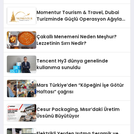
Momentur Tourism & Travel, Dubai
Turizminde Güçlü Operasyon Ağıyla
Fark Yaratıyor
Çakallı Menemeni Neden Meşhur?
Lezzetinin Sırrı Nedir?
Tencent Hy3 dünya genelinde
kullanıma sunuldu
Mars Türkiye’den “Köpeğini İşe Götür
Haftası” çağrısı
Cesur Packaging, Mısır’daki Üretim
Üssünü Büyütüyor
Elektrikli Yerden Isıtma Seramik ve