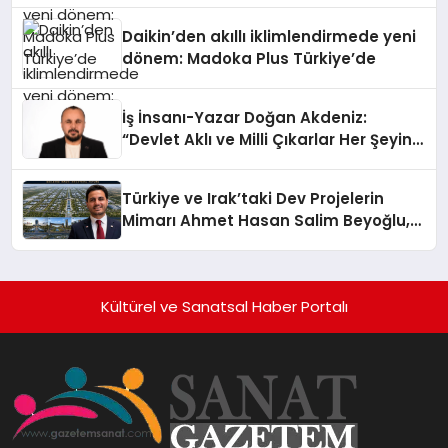
Daikin’den akıllı iklimlendirmede yeni
dönem: Madoka Plus Türkiye’de
İş İnsanı-Yazar Doğan Akdeniz:
“Devlet Aklı ve Milli Çıkarlar Her Şeyin
Üzerindedir”
Türkiye ve Irak’taki Dev Projelerin
Mimarı Ahmet Hasan Salim Beyoğlu,
10 Milyon Metrekarelik “Al Yusuf
Holding Industrial City” Projesini
Hayata Geçirecek
Kültürel ve Sanatsal Haber Portalı