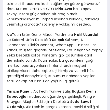
teknoloji ihracatına katkı sağlamayı görev görüyoruz”
dedi. Kurucu Ortak ve CTO
İdris Avcı
ise “Yapay
zekayı insanı güçlendiren bir araç olarak
konumlandırıyoruz. Empati insanda kalacak, teknoloji
verimliliği artıracak” sözleriyle yaklaşımı özetledi.
AloTech Ürün Genel Müdür Yardımcısı
Halil Uzundal
ve Kıdemli Ürün Direktörü
Selçuk G
ö
nem
, AI
Connector, Click2Connect, WhatsApp Business Ses
Kanalı, müşteri geçmişi özetleme, CX Insight ve Yapay
Zeka Destekli Kalite Yönetimi gibi çözümleri canlı
demolarla tanıttı. Katılımcılar, bu çözümlerin çağrı
merkezi operasyonlarını hızlandırarak müşteri
etkileşimlerini daha kişiselleştirilmiş ve verimli hâle
getirdiğini deneyimledi; sunumun ardından yapılan
soru-cevap oturumu da yoğun ilgi gördü.
Turizm Paneli
, AloTech Türkiye Satış Başkanı
Deniz
Babucoğlu
moderatörlüğünde gerçekleşti. Wingie
Enuygun Müşteri Etkileşim Direktörü
Seda Suvat
Özdemir)
, AloTech’in gerçek zamanlı çeviri özelliğini