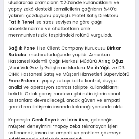
uluslararası aramaların %20’sinde kullandıklarını ve
yapay zekâ destekli temsilcilerin çağrıların %40’a
yakınını çözdüğünü paylaştı. Protel Satış Direktörü
Fatih Tenel
ise stres seviyesine göre çağrı
önceliklendirme ve chatbotların anlık
memnuniyetsizlik tespitindeki rolünü vurguladı.
Sağlık Paneli
ise Client Company Kurucusu
Birkan
Babakol
moderatörlüğünde yapıldı. Amerikan
Hastanesi Kıdemli Çağrı Merkezi Müdürü
Arınç Oğuz
,Veni Vidi Göz İş Geliştirme Müdürü
Melih Yiğit
ve DR.
CINIK Hastanesi Satış ve Müşteri Hizmetleri Süpervizörü
Emre Erdemir
yapay zekayı kalite kontrol, duygu
analizi ve operasyon sonrası takipte kullandıklarını
belirtti. Ortak görüş: randevu gibi rutin işlerin sanal
asistanlara devredileceği, ancak güven ve empati
gerektiren iletişimin insanda kalacağı yönünde oldu.
Kapanışta
Cenk Soyak
ve
İdris Avcı
, geleceğin
müşteri deneyimini “Yapay zeka tekrarlayan işleri
üstlenecek, insan ise empati ve problem çözmeye