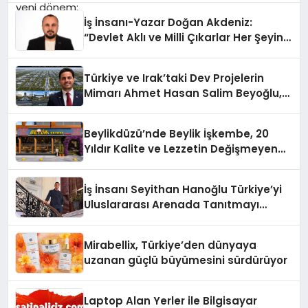
İş İnsanı-Yazar Doğan Akdeniz:
“Devlet Aklı ve Milli Çıkarlar Her Şeyin
Üzerindedir”
Türkiye ve Irak’taki Dev Projelerin
Mimarı Ahmet Hasan Salim Beyoğlu,
10 Milyon Metrekarelik “Al Yusuf
Holding Industrial City” Projesini
Beylikdüzü’nde Beylik İşkembe, 20
Hayata Geçirecek
Yıldır Kalite ve Lezzetin Değişmeyen
Adresi
İş İnsanı Seyithan Hanoğlu Türkiye’yi
Uluslararası Arenada Tanıtmayı
Hedefliyor
Mirabellix, Türkiye’den dünyaya
uzanan güçlü büyümesini sürdürüyor
Laptop Alan Yerler ile Bilgisayar