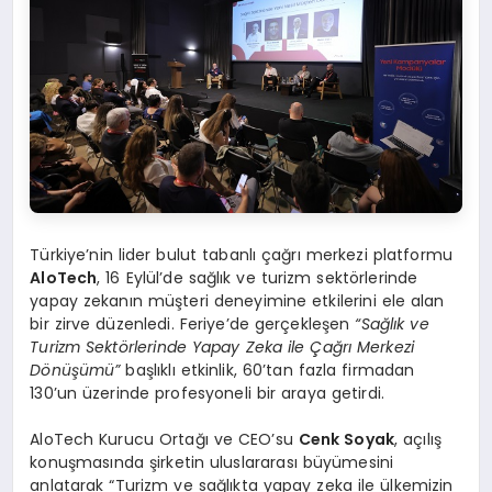
Türkiye’nin lider bulut tabanlı çağrı merkezi platformu
AloTech
, 16 Eylül’de sağlık ve turizm sektörlerinde
yapay zekanın müşteri deneyimine etkilerini ele alan
bir zirve düzenledi. Feriye’de gerçekleşen
“
Sağlık ve
Turizm Sekt
ö
rlerinde Yapay Zeka ile Çağrı Merkezi
D
ö
nüşümü”
başlıklı etkinlik, 60’tan fazla firmadan
130’un üzerinde profesyoneli bir araya getirdi.
AloTech Kurucu Ortağı ve CEO’su
Cenk Soyak
, açılış
konuşmasında şirketin uluslararası büyümesini
anlatarak “Turizm ve sağlıkta yapay zeka ile ülkemizin