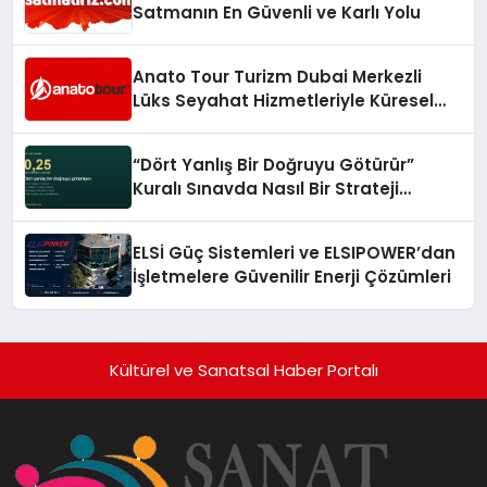
Satmanın En Güvenli ve Karlı Yolu
Anato Tour Turizm Dubai Merkezli
Lüks Seyahat Hizmetleriyle Küresel
Turizmde Öne Çıkıyor
“Dört Yanlış Bir Doğruyu Götürür”
Kuralı Sınavda Nasıl Bir Strateji
Gerektiriyor?
ELSİ Güç Sistemleri ve ELSIPOWER’dan
İşletmelere Güvenilir Enerji Çözümleri
Kültürel ve Sanatsal Haber Portalı