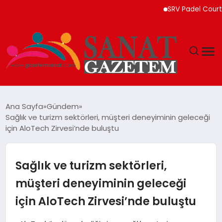
SRV Padel Court, Türk
MAGAZIN
Ana Sayfa
Gündem
Sağlık ve turizm sektörleri, müşteri deneyiminin geleceği
TEKNOLOJI
için AloTech Zirvesi’nde buluştu
SIYASET
Sağlık ve turizm sektörleri,
SPOR
müşteri deneyiminin geleceği
için AloTech Zirvesi’nde buluştu
YAŞAM