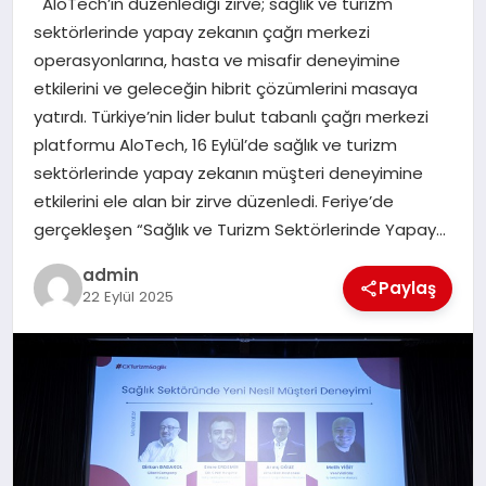
AloTech’in düzenlediği zirve; sağlık ve turizm
EKONOMI
sektörlerinde yapay zekanın çağrı merkezi
operasyonlarına, hasta ve misafir deneyimine
SAĞLIK
etkilerini ve geleceğin hibrit çözümlerini masaya
yatırdı. Türkiye’nin lider bulut tabanlı çağrı merkezi
DÜNYA
platformu AloTech, 16 Eylül’de sağlık ve turizm
sektörlerinde yapay zekanın müşteri deneyimine
EĞITIM
etkilerini ele alan bir zirve düzenledi. Feriye’de
gerçekleşen “Sağlık ve Turizm Sektörlerinde Yapay…
admin
Paylaş
22 Eylül 2025