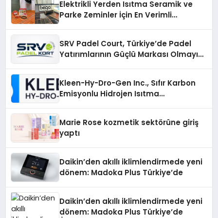
Elektrikli Yerden Isıtma Seramik ve
Parke Zeminler İçin En Verimli
Çözümler
SRV Padel Court, Türkiye’de Padel
Yatırımlarının Güçlü Markası Olmayı
Sürdürüyor
Kleen-Hy-Dro-Gen Inc., Sıfır Karbon
Emisyonlu Hidrojen Isıtma
Teknolojisinde ISO ve TSSA
Düzenleyici Onaylarını Aldı
Marie Rose kozmetik sektörüne giriş
yaptı
Daikin’den akıllı iklimlendirmede yeni
dönem: Madoka Plus Türkiye’de
Daikin’den akıllı iklimlendirmede yeni
dönem: Madoka Plus Türkiye’de