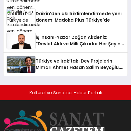
Daikin’den akıllı iklimlendirmede yeni
dönem: Madoka Plus Türkiye’de
İş İnsanı-Yazar Doğan Akdeniz:
“Devlet Aklı ve Milli Çıkarlar Her Şeyin
Üzerindedir”
Türkiye ve Irak’taki Dev Projelerin
Mimarı Ahmet Hasan Salim Beyoğlu,
10 Milyon Metrekarelik “Al Yusuf
Holding Industrial City” Projesini
Hayata Geçirecek
Kültürel ve Sanatsal Haber Portalı