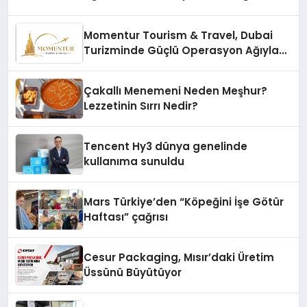
Momentur Tourism & Travel, Dubai
Turizminde Güçlü Operasyon Ağıyla
Fark Yaratıyor
Çakallı Menemeni Neden Meşhur?
Lezzetinin Sırrı Nedir?
Tencent Hy3 dünya genelinde
kullanıma sunuldu
Mars Türkiye’den “Köpeğini İşe Götür
Haftası” çağrısı
Cesur Packaging, Mısır’daki Üretim
Üssünü Büyütüyor