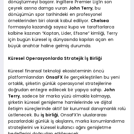
dönüştürmeyi başarır. İngiltere Premier Lig’in son
çeyrek asrına damga vuran
John Terry
, bu
dönüşümün spor tarihindeki en profesyonel
örneklerinden biri olarak kabul ediliyor.
Chelsea
formasıyla kazandığı sayısız kupa ve taraftarlarca
kalbine kazınan “Kaptan, Lider, Efsane” kimliği, Terry
için bugün küresel iş dünyasında kapıları açan en
büyük anahtar haline gelmiş durumda.
Küresel Operasyonlarda Stratejik İş Birliği
Küresel finansal teknoloji ekosisteminin öncü
platformlarından
OnsaFX
ile gerçekleştirilen bu yeni
ortaklık, şirketin günlük operasyonel stratejilerine
doğrudan entegre edilecek bir yapıya sahip.
John
Terry
, sadece bir marka yüzü olmakla kalmayıp,
şirketin küresel genişleme hamlelerinde ve dijital
iletişim süreçlerinde aktif bir kurumsal danışmanlık rolü
üstlenecek. Bu
iş birliği
, OnsaFX’in uluslararası
pazarlardaki günlük iş akışlarını, marka konumlandırma
stratejilerini ve küresel kullanıcı ağını genişletme
hedeflerini doğrudan etkileyecek.