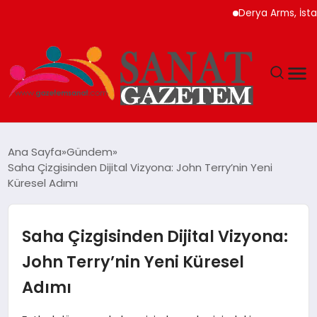
Derya Arms, İstanbul P
MAGAZIN
Ana Sayfa
Gündem
Saha Çizgisinden Dijital Vizyona: John Terry’nin Yeni
TEKNOLOJI
Küresel Adımı
SIYASET
Saha Çizgisinden Dijital Vizyona:
SPOR
John Terry’nin Yeni Küresel
Adımı
YAŞAM