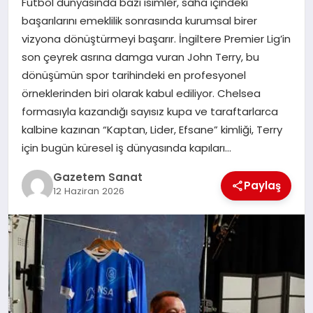
Futbol dünyasında bazı isimler, saha içindeki
EKONOMI
başarılarını emeklilik sonrasında kurumsal birer
vizyona dönüştürmeyi başarır. İngiltere Premier Lig’in
SAĞLIK
son çeyrek asrına damga vuran John Terry, bu
dönüşümün spor tarihindeki en profesyonel
DÜNYA
örneklerinden biri olarak kabul ediliyor. Chelsea
formasıyla kazandığı sayısız kupa ve taraftarlarca
EĞITIM
kalbine kazınan “Kaptan, Lider, Efsane” kimliği, Terry
için bugün küresel iş dünyasında kapıları…
Gazetem Sanat
Paylaş
12 Haziran 2026