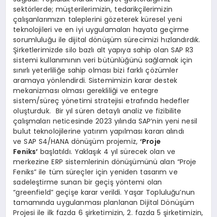
sektörlerde; müşterilerimizin, tedarikçilerimizin
çalışanlarımızın taleplerini gözeterek küresel yeni
teknolojileri ve en iyi uygulamaları hayata geçirme
sorumluluğu ile dijital dönüşüm sürecimizi hızlandırdık.
Şirketlerimizde silo bazlı alt yapıya sahip olan SAP R3
sistemi kullanımının veri bütünlüğünü sağlamak için
sınırlı yeterliliğe sahip olması bizi farklı çözümler
aramaya yönlendirdi. Sistemimizin karar destek
mekanizması olması gerekliliği ve entegre
sistem/süreç yönetimi stratejisi etrafında hedefler
oluşturduk. Bir yıl süren detaylı analiz ve fizibilite
çalışmaları neticesinde 2023 yılında SAP’nin yeni nesil
bulut teknolojilerine yatırım yapılması kararı alındı
ve SAP S4/HANA dönüşüm projemiz,
‘Proje
Feniks’
başlatıldı. Yaklaşık 4 yıl sürecek olan ve
merkezine ERP sistemlerinin dönüşümünü alan “Proje
Feniks” ile tüm süreçler için yeniden tasarım ve
sadeleştirme sunan bir geçiş yöntemi olan
“greenfield” geçişe karar verildi. Yaşar Topluluğu’nun
tamamında uygulanması planlanan Dijital Dönüşüm
Projesi ile ilk fazda 6 şirketimizin, 2. fazda 5 şirketimizin,