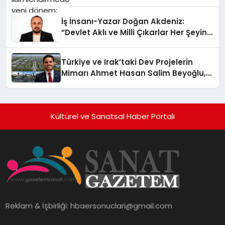
İş İnsanı-Yazar Doğan Akdeniz:
“Devlet Aklı ve Milli Çıkarlar Her Şeyin
Üzerindedir”
Türkiye ve Irak’taki Dev Projelerin
Mimarı Ahmet Hasan Salim Beyoğlu,
10 Milyon Metrekarelik “Al Yusuf
Holding Industrial City” Projesini
Hayata Geçirecek
Kültürel ve Sanatsal Haber Portalı
Reklam & İşbirliği:
hbaersonuclari@gmail.com