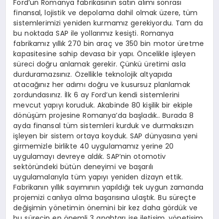
Ford’un Romanya fabrikasının satın alımı sonrası
finansal, lojistik ve depolama dahil olmak üzere, tüm
sistemlerimizi yeniden kurmamız gerekiyordu. Tam da
bu noktada SAP ile yollarımız kesişti. Romanya
fabrikamız yıllık 270 bin araç ve 350 bin motor üretme
kapasitesine sahip devasa bir yapı. Öncelikle işleyen
süreci doğru anlamak gerekir. Çünkü üretimi asla
durduramazsınız. Özellikle teknolojik altyapıda
atacağınız her adımı doğru ve kusursuz planlamak
zordundasınız. İlk 6 ay Ford’un kendi sistemlerini
mevcut yapıyı koruduk. Akabinde 80 kişilik bir ekiple
dönüşüm projesine Romanya’da başladık.. Burada 8
ayda finansal tüm sistemleri kurduk ve durmaksızın
işleyen bir sistem ortaya koyduk. SAP dünyasına yeni
girmemizle birlikte 40 uygulamamız yerine 20
uygulamayı devreye aldık. SAP’nin otomotiv
sektöründeki bütün deneyimi ve başarılı
uygulamalarıyla tüm yapıyı yeniden dizayn ettik.
Fabrikanın yıllık sayımının yapıldığı tek uygun zamanda
projemizi canlıya alma başarısına ulaştık. Bu süreçte
değişimin yönetimin önemini bir kez daha gördük ve
bu sürecin en önemli 3 anahtarı ise iletişim, yönetişim