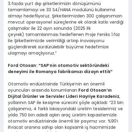
3.fazda yurt dışı şirketlerimizin dönüşümünü
tamamlamayı ve 33 S4/HANA modülünü kullanıma
almayı hedefliyoruz. Şirketlerimizden 300 çalışanımızın
mevcut operasyonel süreçlerine ek olarak katkı verdiği
çalışmalar ile 22 ayın sonunda (2025 ilk
çeyrek) tamamlanması hedeflenen Proje Feniks 1.faz
ile Şirketlerimizde verimliliği artırıp inovasyonu
güçlendirerek sürdürülebilir büyüme hedefimize
ulaşmayı amaçlıyoruz.”
Ford Otosan: “SAP
’
nin otomotiv sekt
ö
ründeki
deneyimi ile Romanya fabrikamızı dizayn ettik”
Otomotiv endüstrisinde Türkiye’nin en önemli
oyuncuları arasında konumlanan
Ford Otosan’ın
Dijital
Ü
rünler ve Servisler Lideri Hayriye Karadeniz
,
yollarının SAP ile kesişme sürecini şöyle açıkladı: “23 bin
çalışanımız, 4 farklı lokasyondaki üretim tesislerimiz ve
yılda 750 bin adedi aşkın araç üretim kapasitemizle
otomotiv endüstrisinde önemli bir payımız var. %90’ı
ihracat oranına sahip olan kapsamlı iş hacmimizde