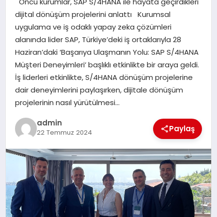
Öncü kurumlar, SAP S/4HANA ile hayata geçirdikleri
EKONOMI
dijital dönüşüm projelerini anlattı Kurumsal
uygulama ve iş odaklı yapay zeka çözümleri
SAĞLIK
alanında lider SAP, Türkiye’deki iş ortaklarıyla 28
Haziran’daki ‘Başarıya Ulaşmanın Yolu: SAP S/4HANA
DÜNYA
Müşteri Deneyimleri’ başlıklı etkinlikte bir araya geldi.
İş liderleri etkinlikte, S/4HANA dönüşüm projelerine
EĞITIM
dair deneyimlerini paylaşırken, dijitale dönüşüm
projelerinin nasıl yürütülmesi…
admin
Paylaş
22 Temmuz 2024