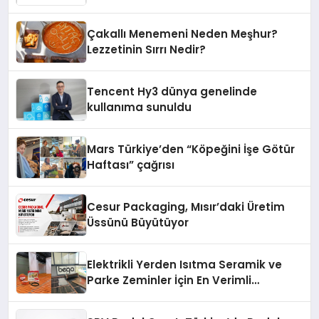
Fark Yaratıyor
Çakallı Menemeni Neden Meşhur?
Lezzetinin Sırrı Nedir?
Tencent Hy3 dünya genelinde
kullanıma sunuldu
Mars Türkiye’den “Köpeğini İşe Götür
Haftası” çağrısı
Cesur Packaging, Mısır’daki Üretim
Üssünü Büyütüyor
Elektrikli Yerden Isıtma Seramik ve
Parke Zeminler İçin En Verimli
Çözümler