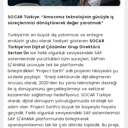
SOCAR Türkiye: “Amacımız teknolojinin gücüyle iş
süreçlerimizi dönüştürerek değer yaratmak”
Türkiye’nin en büyük dış yatırımcısı ve entegre
endüstri grubu olarak faaliyet gösteren
SOCAR
Türkiye’nin Dijital Çözümler Grup Direktörü
Sertan Ün
ise farklı olgunluk seviyesindeki SAP
sistemlerinde yürüttükleri tüm süreçleri, SAP’nin
S/4HANA ürünüyle tek bir platformda
birleştirdikleri “Project Earth” adlı projenin hikayesini şu
sözlerle paylaştı: “Enerji sektöründe dijitalleşmenin
öncüsü olarak, 2020’den bu yana teknolojinin desteği
ile iş dönüşümünü gerçekleştirmeyi ve sektörel
kazanımlar sağlamayı hedefliyoruz. SOCAR Türkiye
olarak, dijital dönüşüm yolculuğumuzda stratejik bir
adım olan ‘Project Earth’ü büyük bir başarıyla hayata
geçirdik. Farklı olgunluk seviyesindeki SAP sistemlerimizi
SAP S/4HANA platformunda birleştirerek
operasyonlarımızı tek bir çatı altında topladık. Bu proje,