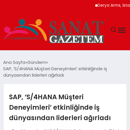
Derya Arms, İstanbul Prohun
MAGAZIN
Ana Sayfa
Gündem
SAP, ‘S/4HANA Müşteri Deneyimleri’ etkinliğinde iş
TEKNOLOJI
dünyasından liderleri ağırladı
SIYASET
SAP, ‘S/4HANA Müşteri
SPOR
Deneyimleri’ etkinliğinde iş
dünyasından liderleri ağırladı
YAŞAM