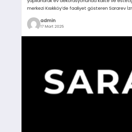
yapılanarak ev dekorasyonunda kalite ve estetiği 
merkezi Kısıkköy’de faaliyet gösteren Sararev İz
admin
17 Mart 2025