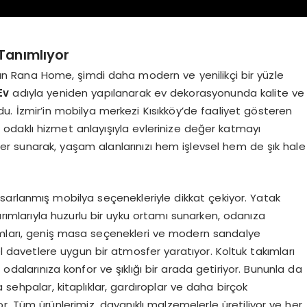
 Tanımlıyor
an Rana Home, şimdi daha modern ve yenilikçi bir yüzle
Ev
adıyla yeniden yapılanarak ev dekorasyonunda kalite ve
du. İzmir’in mobilya merkezi Kısıkköy’de faaliyet gösteren
 odaklı hizmet anlayışıyla evlerinize değer katmayı
er sunarak, yaşam alanlarınızı hem işlevsel hem de şık hale
tasarlanmış mobilya seçenekleriyle dikkat çekiyor. Yatak
arımlarıyla huzurlu bir uyku ortamı sunarken, odanıza
kımları, geniş masa seçenekleri ve modern sandalye
davetlere uygun bir atmosfer yaratıyor. Koltuk takımları
 odalarınıza konfor ve şıklığı bir arada getiriyor. Bununla da
ta sehpalar, kitaplıklar, gardıroplar ve daha birçok
r. Tüm ürünlerimiz, dayanıklı malzemelerle üretiliyor ve her