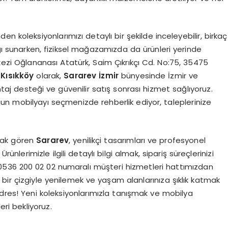
den koleksiyonlarımızı detaylı bir şekilde inceleyebilir, birkaç
aylığı sunarken, fiziksel mağazamızda da ürünleri yerinde
ezi Oğlananası Atatürk, Saim Çıkrıkçı Cd. No:75, 35475
 Kısıkköy
olarak,
Sararev İzmir
bünyesinde İzmir ve
taj desteği ve güvenilir satış sonrası hizmet sağlıyoruz.
n mobilyayı seçmenizde rehberlik ediyor, taleplerinize
rak gören
Sararev
, yenilikçi tasarımları ve profesyonel
ünlerimizle ilgili detaylı bilgi almak, sipariş süreçlerinizi
n 0536 200 02 02 numaralı müşteri hizmetleri hattımızdan
rn bir çizgiyle yenilemek ve yaşam alanlarınıza şıklık katmak
adres! Yeni koleksiyonlarımızla tanışmak ve mobilya
eri bekliyoruz.