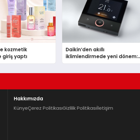
se kozmetik
Daikin’den akıllı
 giriş yaptı
iklimlendirmede yeni dönem:
Madoka Plus Türkiye’de
Hakkımızda
Künye
Çerez Politikası
Gizlilik Politikası
İletişim