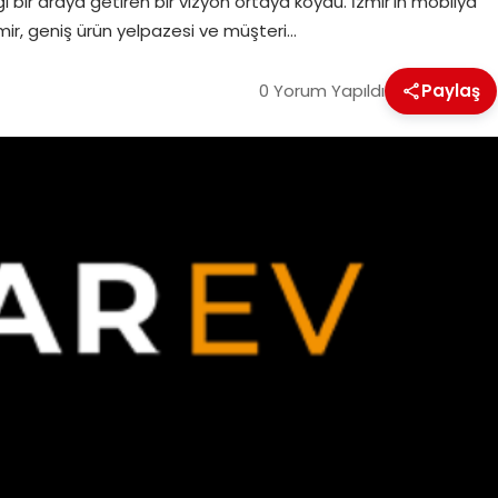
bir araya getiren bir vizyon ortaya koydu. İzmir’in mobilya
mir, geniş ürün yelpazesi ve müşteri…
0 Yorum Yapıldı
Paylaş