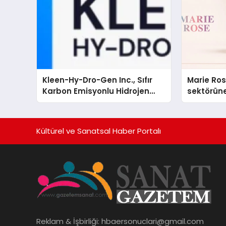
Kleen-Hy-Dro-Gen Inc., Sıfır
Marie Ro
Karbon Emisyonlu Hidrojen
sektörüne
Isıtma Teknolojisinde ISO ve
TSSA Düzenleyici Onaylarını
Aldı
Kültürel ve Sanatsal Haber Portalı
Reklam & İşbirliği:
hbaersonuclari@gmail.com