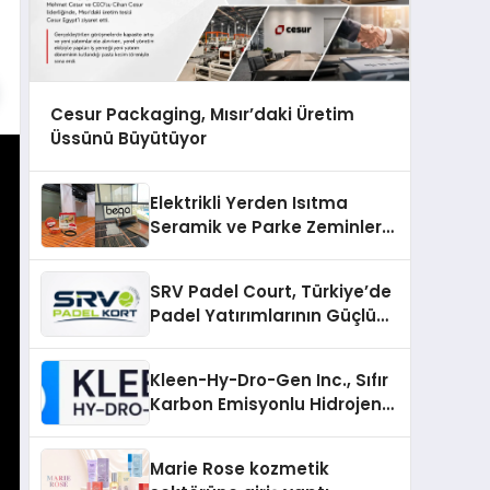
Cesur Packaging, Mısır’daki Üretim
Üssünü Büyütüyor
Elektrikli Yerden Isıtma
Seramik ve Parke Zeminler
İçin En Verimli Çözümler
SRV Padel Court, Türkiye’de
Padel Yatırımlarının Güçlü
Markası Olmayı Sürdürüyor
Kleen-Hy-Dro-Gen Inc., Sıfır
Karbon Emisyonlu Hidrojen
Isıtma Teknolojisinde ISO ve
TSSA Düzenleyici Onaylarını
Marie Rose kozmetik
Aldı