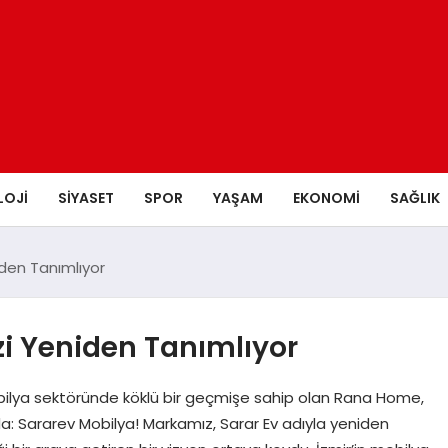
LOJI
SIYASET
SPOR
YAŞAM
EKONOMI
SAĞLIK
iden Tanımlıyor
zi Yeniden Tanımlıyor
Mobilya sektöründe köklü bir geçmişe sahip olan Rana Home,
da: Sararev Mobilya! Markamız, Sarar Ev adıyla yeniden