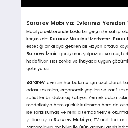
Sararev Mobilya: Evlerinizi Yeniden
Mobilya sektöründe köklü bir geçmişe sahip ol
karşınızda:
Sararev Mobilya
! Markamız,
Sarar 
estetiği bir araya getiren bir vizyon ortaya koy
Sararev İzmir
, geniş ürün yelpazesi ve müşteri
hedefliyor. Her zevke ve ihtiyaca uygun çözüml
getiriyoruz.
Sararev
, evinizin her bölümü için özel olarak 
odası takımları, ergonomik yapıları ve zarif tas
sofistike bir dokunuş katıyor. Yemek odası ta
modelleriyle hem günlük kullanıma hem de özel 
ise farklı kumaş ve renk alternatifleriyle oturma
yetinmeyen
Sararev Mobilya
, TV üniteleri, or
tamamlayıcı mobilya ile ürün gamını genişletiyo