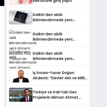
sektörüne giriş yaptı
Daikin’den akıllı
iklimlendirmede yeni
dönem: Madoka Plus
Türkiye’de
Daikin’den akıllı
iklimlendirmede yeni
dönem: Madoka Plus
Türkiye’de
Daikin’den akıllı
iklimlendirmede yeni
dönem: Madoka Plus
Türkiye’de
İş İnsanı-Yazar Doğan
Akdeniz: “Devlet Aklı ve Milli
Çıkarlar Her Şeyin
Üzerindedir”
Türkiye ve Irak’taki Dev
Projelerin Mimarı Ahmet
Hasan Salim Beyoğlu, 10