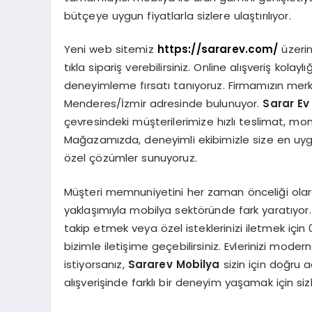
bütçeye uygun fiyatlarla sizlere ulaştırılıyor.
Yeni web sitemiz
https://sararev.com/
üzerin
tıkla sipariş verebilirsiniz. Online alışveriş kol
deneyimleme fırsatı tanıyoruz. Firmamızın merk
Menderes/İzmir adresinde bulunuyor.
Sarar Ev
çevresindeki müşterilerimize hızlı teslimat, mon
Mağazamızda, deneyimli ekibimizle size en uygu
özel çözümler sunuyoruz.
Müşteri memnuniyetini her zaman önceliği ola
yaklaşımıyla mobilya sektöründe fark yaratıyor. Ür
takip etmek veya özel isteklerinizi iletmek içi
bizimle iletişime geçebilirsiniz. Evlerinizi mode
istiyorsanız,
Sararev Mobilya
sizin için doğru 
alışverişinde farklı bir deneyim yaşamak için sizl