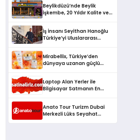
Milyon Metrekarelik “Al Yusuf
Beylikdüzü’nde Beylik
Holding Industrial City”
İşkembe, 20 Yıldır Kalite ve
Projesini Hayata Geçirecek
Lezzetin Değişmeyen Adresi
İş İnsanı Seyithan Hanoğlu
Türkiye’yi Uluslararası
Arenada Tanıtmayı
Hedefliyor
Mirabellix, Türkiye’den
dünyaya uzanan güçlü
büyümesini sürdürüyor
Laptop Alan Yerler ile
Bilgisayar Satmanın En
Güvenli ve Karlı Yolu
Anato Tour Turizm Dubai
Merkezli Lüks Seyahat
Hizmetleriyle Küresel
Turizmde Öne Çıkıyor