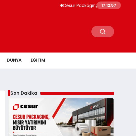
Cesur Packaging, Mısır’daki Üretim Üs
17:12:57
DÜNYA
EĞITIM
Son Dakika