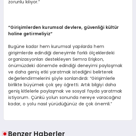
zorunlu kılıyor.”
“Girişimlerden
kurumsal devlere, g
ü
venli
ğ
i k
ü
lt
ü
r
haline getirmeliyiz
”
Bugüne kadar hem kurumsal yapılarda hem
girişimlerde edindiği deneyimle farklı ölçeklerdeki
organizasyonları destekleyen Semra Erişkon,
önümüzdeki dönemde edindiği deneyimi paylaşmak
ve daha geniş etki yaratmak istediğini belirterek
değerlendirmelerini şöyle sonlandırdı: “Girişimlerle
birlikte büyümek çok şey öğretti. Artık bilgiyi daha
geniş kitlelerle paylaşmak ve sosyal fayda yaratmak
istiyorum. Çünkü yolun sonunda nereye varacağınız
kadar, o yolu nasıl yürüdüğünüz de çok önemli.”
Benzer Haberler