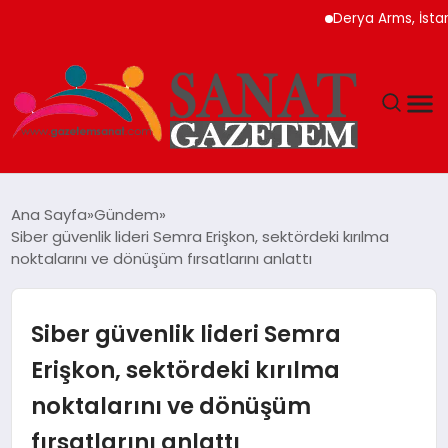
Derya Arms, İstanbul Pr
MAGAZIN
Ana Sayfa
Gündem
Siber güvenlik lideri Semra Erişkon, sektördeki kırılma
TEKNOLOJI
noktalarını ve dönüşüm fırsatlarını anlattı
SIYASET
Siber güvenlik lideri Semra
SPOR
Erişkon, sektördeki kırılma
noktalarını ve dönüşüm
YAŞAM
fırsatlarını anlattı