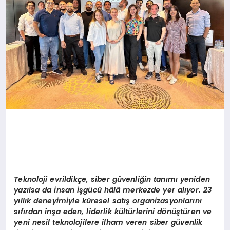
Teknoloji evrildikç
e, siber g
üvenliğin tanımı yeniden
yazılsa da insan işgücü hâlâ merkezde yer alıyor. 23
yıllık deneyimiyle k
ü
resel sat
ış
organizasyonlar
ı
n
ı
s
ı
f
ı
rdan in
ş
a eden, liderlik k
ü
lt
ü
rlerini d
ö
n
üş
t
ü
ren ve
yeni nesil teknolojilere ilham veren siber g
ü
venlik