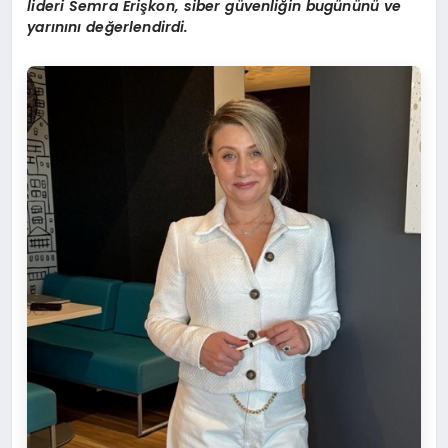
lideri Semra Eri
ş
kon,
siber g
ü
venli
ğ
in bugününü ve
yarınını değerlendirdi.