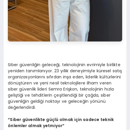
Siber güvenliğin geleceği, teknolojinin evrimiyle birlikte
yeniden tanımlanıyor. 23 yıllık deneyimiyle küresel satış
organizasyonlarını sıfırdan inşa eden, liderlik kültürlerini
dönüştüren ve yeni nesil teknolojilere ilham veren
siber güvenlik lideri Semra Erişkon, teknolojinin hızla
geliştiği ve tehditlerin çeşitlendiği bir çağda, siber
güvenliğin geldiği noktayı ve geleceğin yönünü
değerlendirdi.
“
Siber g
ü
venlikte g
üç
l
ü
olmak i
ç
in sadece teknik
ö
nlemler almak yetmiyor
”