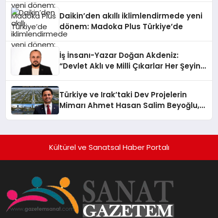
Daikin’den akıllı iklimlendirmede yeni
dönem: Madoka Plus Türkiye’de
İş İnsanı-Yazar Doğan Akdeniz:
“Devlet Aklı ve Milli Çıkarlar Her Şeyin
Üzerindedir”
Türkiye ve Irak’taki Dev Projelerin
Mimarı Ahmet Hasan Salim Beyoğlu,
10 Milyon Metrekarelik “Al Yusuf
Holding Industrial City” Projesini
Hayata Geçirecek
Kültürel ve Sanatsal Haber Portalı