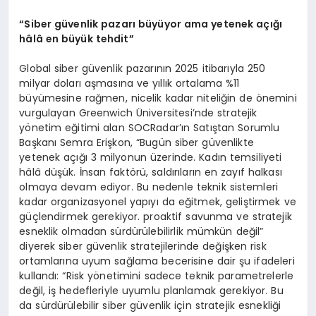
“
Siber g
ü
venlik pazar
ı
b
ü
y
ü
yor ama yetenek a
çığı
h
â
l
â
en b
ü
y
ü
k tehdit
”
Global siber güvenlik pazarının 2025 itibarıyla 250
milyar doları aşmasına ve yıllık ortalama %11
büyümesine rağmen, nicelik kadar niteliğin de önemini
vurgulayan Greenwich Üniversitesi’nde stratejik
yönetim eğitimi alan SOCRadar’ın Satıştan Sorumlu
Başkanı Semra Erişkon, “Bugün siber güvenlikte
yetenek açığı 3 milyonun üzerinde. Kadın temsiliyeti
hâlâ düşük. İnsan faktörü, saldırıların en zayıf halkası
olmaya devam ediyor. Bu nedenle teknik sistemleri
kadar organizasyonel yapıyı da eğitmek, geliştirmek ve
güçlendirmek gerekiyor. proaktif savunma ve stratejik
esneklik olmadan sürdürülebilirlik mümkün değil”
diyerek siber güvenlik stratejilerinde değişken risk
ortamlarına uyum sağlama becerisine dair şu ifadeleri
kullandı: “Risk yönetimini sadece teknik parametrelerle
değil, iş hedefleriyle uyumlu planlamak gerekiyor. Bu
da sürdürülebilir siber güvenlik için stratejik esnekliği