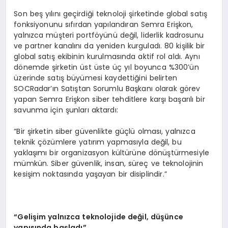
Son beş yılını geçirdiği teknoloji şirketinde global satış
fonksiyonunu sıfırdan yapılandıran Semra Erişkon,
yalnızca müşteri portföyünü değil, liderlik kadrosunu
ve partner kanalını da yeniden kurguladı. 80 kişilik bir
global satış ekibinin kurulmasında aktif rol aldı. Aynı
dönemde şirketin üst üste üç yıl boyunca %300’ün
üzerinde satış büyümesi kaydettiğini belirten
SOCRadar’ın Satıştan Sorumlu Başkanı olarak görev
yapan Semra Erişkon siber tehditlere karşı başarılı bir
savunma için şunları aktardı:
“Bir şirketin siber güvenlikte güçlü olması, yalnızca
teknik çözümlere yatırım yapmasıyla değil, bu
yaklaşımı bir organizasyon kültürüne dönüştürmesiyle
mümkün. Siber güvenlik, insan, süreç ve teknolojinin
kesişim noktasında yaşayan bir disiplindir.”
“
Geli
ş
im yaln
ı
zca teknolojide de
ğ
il, d
üşü
nce
yap
ı
s
ı
nda ba
ş
lad
ı”