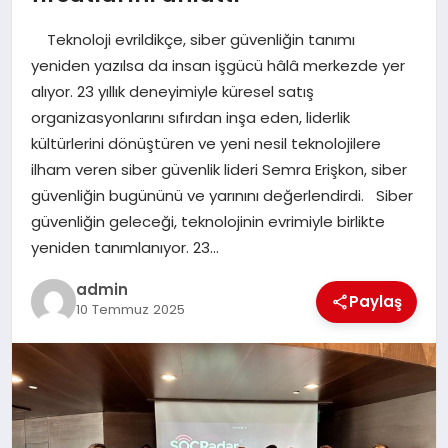
EKONOMI
Teknoloji evrildikçe, siber güvenliğin tanımı
SAĞLIK
yeniden yazılsa da insan işgücü hâlâ merkezde yer
alıyor. 23 yıllık deneyimiyle küresel satış
DÜNYA
organizasyonlarını sıfırdan inşa eden, liderlik
kültürlerini dönüştüren ve yeni nesil teknolojilere
EĞITIM
ilham veren siber güvenlik lideri Semra Erişkon, siber
güvenliğin bugününü ve yarınını değerlendirdi. Siber
güvenliğin geleceği, teknolojinin evrimiyle birlikte
yeniden tanımlanıyor. 23…
admin
Paylaş
10 Temmuz 2025