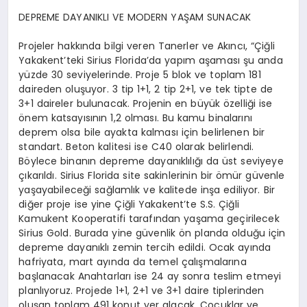
DEPREME DAYANIKLI VE MODERN YAŞAM SUNACAK
Projeler hakkında bilgi veren Tanerler ve Akıncı, “Çiğli
Yakakent’teki Sirius Florida’da yapım aşaması şu anda
yüzde 30 seviyelerinde. Proje 5 blok ve toplam 181
daireden oluşuyor. 3 tip 1+1, 2 tip 2+1, ve tek tipte de
3+1 daireler bulunacak. Projenin en büyük özelliği ise
önem katsayısının 1,2 olması. Bu kamu binalarını
deprem olsa bile ayakta kalması için belirlenen bir
standart. Beton kalitesi ise C40 olarak belirlendi.
Böylece binanın depreme dayanıklılığı da üst seviyeye
çıkarıldı. Sirius Florida site sakinlerinin bir ömür güvenle
yaşayabileceği sağlamlık ve kalitede inşa ediliyor. Bir
diğer proje ise yine Çiğli Yakakent’te S.S. Çiğli
Kamukent Kooperatifi tarafından yaşama geçirilecek
Sirius Gold. Burada yine güvenlik ön planda olduğu için
depreme dayanıklı zemin tercih edildi. Ocak ayında
hafriyata, mart ayında da temel çalışmalarına
başlanacak Anahtarları ise 24 ay sonra teslim etmeyi
planlıyoruz. Projede 1+1, 2+1 ve 3+1 daire tiplerinden
oluşan toplam 491 konut yer alacak. Çocuklar ve