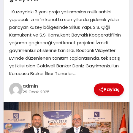
EKONOMI
Kuzeydeki 3 yeni proje yatırımcıları mülk sahibi
SAĞLIK
yapacak İzmir’in konutta son yıllarda giderek yıldızı
parlayan kuzey bölgesinde Sirius Yapı, S.S. Çiğli
DÜNYA
Kamukent ve S.S. Kamukent Bayraklı Kooperatifi’nin
yaşama geçireceği yeni konut projeleri İzmirli
EĞITIM
gayrimenkul ofislerine tanıtıldı. Bostanlı Vilayetler
Evi’nde düzenlenen tanıtım toplantısında, tek satış
yetkilisi olan Coldwell Banker Deniz Gayrimenkul’un
Kurucusu Broker İlker Tanerler…
admin
Paylaş
29 Ocak 2025