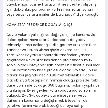
büyükler için yüzme havuzu, fitness center, alışveriş
için dükkanlar, panoramik körfez manzarası sunan
seyir terası ve asansörler de bulunacak” diye konuştu.
NOVA STAR RESIDENCE DOĞAYLA İÇ İÇE
Çevre yoluna yakınlığı ve doğayla iç içe konumuyla
dikkat çeken Nova Star Residence’ın da yatay
mimariyle inşa edileceğini dile getiren Brokerlar İlker
Tanerler ve Hakan Akıncı şöyle devam etti: “S.S.
Kamukent Bayraklı Kooperatifi tarafından yaşama
geçirilecek Nova Star Residence projesinden mülk
sahibi olmak isteyenler için önemli bir fırsat sunuluyor.
Bu bir kazandıran hisse projesi olacak. Projede 1 hisse
alanlar karşılığında net 40.86 metrekarelik 1+1 daire
alacak. Ziya Göztepe’nin mimarı olduğu projede farklı
daire tiplerinde yaklaşık 650 bağımsız bölüm yapılması
planlanıyor. Evler çekilen kura sonucunda sahiplerini
bulacak. 2+1, 3+1, dubleks daire isteyenler veya
dairesinin konumunu değiştirmek isteyenler de
şerefiye farkını vererek istediği daireye sahip