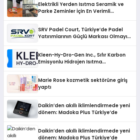
Elektrikli Yerden Isıtma Seramik ve
Parke Zeminler İçin En Verimli
Çözümler
SRV Padel Court, Türkiye’de Padel
Yatırımlarının Güçlü Markası Olmayı
Sürdürüyor
Kleen-Hy-Dro-Gen Inc., Sıfır Karbon
Emisyonlu Hidrojen Isıtma
Teknolojisinde ISO ve TSSA
Düzenleyici Onaylarını Aldı
Marie Rose kozmetik sektörüne giriş
yaptı
Daikin’den akıllı iklimlendirmede yeni
dönem: Madoka Plus Türkiye’de
Daikin’den akıllı iklimlendirmede yeni
dönem: Madoka Plus Türkiye’de