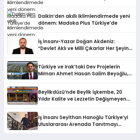
Daikin’den akıllı iklimlendirmede yeni
dönem: Madoka Plus Türkiye’de
İş İnsanı-Yazar Doğan Akdeniz:
“Devlet Aklı ve Milli Çıkarlar Her Şeyin
Üzerindedir”
Türkiye ve Irak’taki Dev Projelerin
Mimarı Ahmet Hasan Salim Beyoğlu,
10 Milyon Metrekarelik “Al Yusuf
Holding Industrial City” Projesini
Beylikdüzü’nde Beylik İşkembe, 20
Hayata Geçirecek
Yıldır Kalite ve Lezzetin Değişmeyen
Adresi
İş İnsanı Seyithan Hanoğlu Türkiye’yi
Uluslararası Arenada Tanıtmayı
Hedefliyor