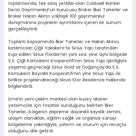
toplantısında, tek satış yetkilisi olan Coldwell Banker
Deniz Gayrimenkul’un Kurucusu Broker İlker Tanerler ve
Broker Hakan Akıncı yaklaşık 100 gayrimenkul
danışmanına projelerin ayrıntılarını içeren bir sunum
gerçekleştirdi.
Toplantı kapsamında İlker Tanerler ve Hakan Akıncı,
katılımcıları Çiğli Yakakent’te Sirius Yapı tarafından
inşa edilen Sirius Florida’nın yanı sıra; yine aynı bölgede
S.S. Çiğli Kamukent Kooperatifi’nin Sirius Yapı işbirliğiyle
yaşama geçireceği Sirius Gold ve Doğançay’da S.S.
Kamukent Bayraklı Kooperatifi’nin yine Sirius Yapı ile
birlikte projelendireceği Nova Star Residence hakkında
bilgilendirdi.
İzmir’in yeni çekim merkezi olan kuzey aksının
yatırımcılar için fırsatlar sunduğunu belirten İlker
Tanerler, bölgenin depreme dayanıklı kayalık zemini,
ulaşım olanakları, eğitim sağlık ve organize sanayi
bölgelerine yakınlığıyla, yatırım ve oturum için revaçta
olduğunu dile getirdi.