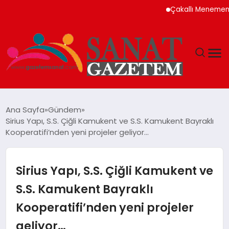
Çakallı Menemeni Neden 
MAGAZIN
Ana Sayfa
Gündem
Sirius Yapı, S.S. Çiğli Kamukent ve S.S. Kamukent Bayraklı
TEKNOLOJI
Kooperatifi’nden yeni projeler geliyor…
SIYASET
Sirius Yapı, S.S. Çiğli Kamukent ve
SPOR
S.S. Kamukent Bayraklı
Kooperatifi’nden yeni projeler
YAŞAM
geliyor…