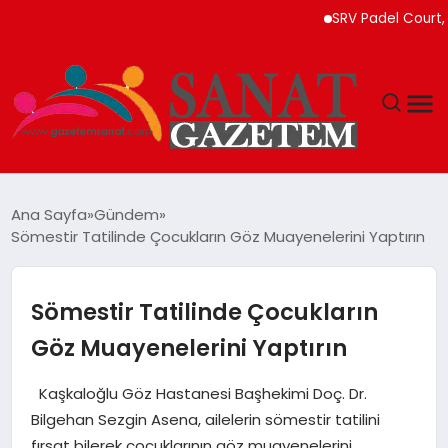
SRV Padel Court, Türk
MAGAZIN
Ana Sayfa
Gündem
Sömestir Tatilinde Çocukların Göz Muayenelerini Yaptırın
TEKNOLOJI
SIYASET
Sömestir Tatilinde Çocukların
Göz Muayenelerini Yaptırın
SPOR
Kaşkaloğlu Göz Hastanesi Başhekimi Doç. Dr.
YAŞAM
Bilgehan Sezgin Asena, ailelerin sömestir tatilini
fırsat bilerek çocuklarının göz muayenelerini