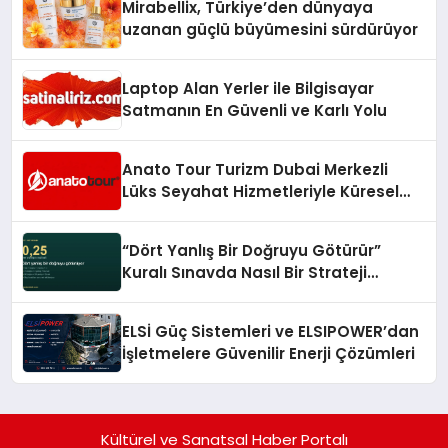
Mirabellix, Türkiye’den dünyaya
uzanan güçlü büyümesini sürdürüyor
Laptop Alan Yerler ile Bilgisayar
Satmanın En Güvenli ve Karlı Yolu
Anato Tour Turizm Dubai Merkezli
Lüks Seyahat Hizmetleriyle Küresel
Turizmde Öne Çıkıyor
“Dört Yanlış Bir Doğruyu Götürür”
Kuralı Sınavda Nasıl Bir Strateji
Gerektiriyor?
ELSİ Güç Sistemleri ve ELSIPOWER’dan
İşletmelere Güvenilir Enerji Çözümleri
Kültürel ve Sanatsal Haber Portalı