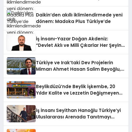
Daikin’den akıllı iklimlendirmede yeni
dönem: Madoka Plus Türkiye’de
İş İnsanı-Yazar Doğan Akdeniz:
“Devlet Aklı ve Milli Çıkarlar Her Şeyin
Üzerindedir”
Türkiye ve Irak’taki Dev Projelerin
Mimarı Ahmet Hasan Salim Beyoğlu,
10 Milyon Metrekarelik “Al Yusuf
Holding Industrial City” Projesini
Beylikdüzü’nde Beylik İşkembe, 20
Hayata Geçirecek
Yıldır Kalite ve Lezzetin Değişmeyen
Adresi
İş İnsanı Seyithan Hanoğlu Türkiye’yi
Uluslararası Arenada Tanıtmayı
Hedefliyor