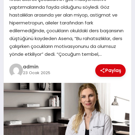
EKONOMI
yaptırmalarında fayda olduğunu söyledi. Göz
hastalıkları arasında yer alan miyop, astigmat ve
SAĞLIK
hipermetropun, aileler tarafından fark
edilemediğinde, çocukların okuldaki ders başarısının
DÜNYA
düştüğünü kaydeden Asena, “Bu rahatsızlıklar, ders
çalışırken çocukların motivasyonunu da olumsuz
EĞITIM
yönde etkiliyor” dedi. “Çocuğum tembel,…
admin
Paylaş
23 Ocak 2025