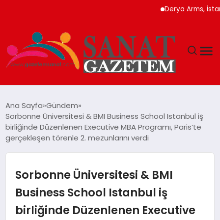
Derya Arms, İstanbul Prohu
MAGAZIN
Ana Sayfa
Gündem
Sorbonne Üniversitesi & BMI Business School Istanbul iş
TEKNOLOJI
birliğinde Düzenlenen Executive MBA Programı, Paris’te
gerçekleşen törenle 2. mezunlarını verdi
SIYASET
Sorbonne Üniversitesi & BMI
SPOR
Business School Istanbul iş
YAŞAM
birliğinde Düzenlenen Executive