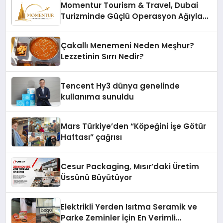
Momentur Tourism & Travel, Dubai
Turizminde Güçlü Operasyon Ağıyla
Fark Yaratıyor
Çakallı Menemeni Neden Meşhur?
Lezzetinin Sırrı Nedir?
Tencent Hy3 dünya genelinde
kullanıma sunuldu
Mars Türkiye’den “Köpeğini İşe Götür
Haftası” çağrısı
Cesur Packaging, Mısır’daki Üretim
Üssünü Büyütüyor
Elektrikli Yerden Isıtma Seramik ve
Parke Zeminler İçin En Verimli