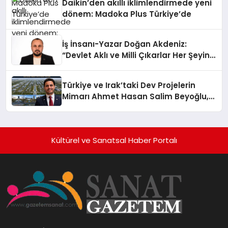
Daikin’den akıllı iklimlendirmede yeni
dönem: Madoka Plus Türkiye’de
İş İnsanı-Yazar Doğan Akdeniz:
“Devlet Aklı ve Milli Çıkarlar Her Şeyin
Üzerindedir”
Türkiye ve Irak’taki Dev Projelerin
Mimarı Ahmet Hasan Salim Beyoğlu,
10 Milyon Metrekarelik “Al Yusuf
Holding Industrial City” Projesini
Hayata Geçirecek
Kültürel ve Sanatsal Haber Portalı