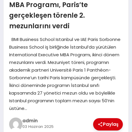
EKONOMI
MBA Programı, Paris’te
gerçekleşen törenle 2.
SAĞLIK
mezunlarını verdi
DÜNYA
BMI Business School Istanbul ve IAE Paris Sorbonne
Business School iş birliğinde İstanbul’da yürütülen
EĞITIM
International Executive MBA Programı, ikinci dönem
mezunlarını verdi. Mezuniyet töreni, programın
akademik partneri Université Paris 1 Panthéon-
Sorbonne’un tarihi Paris kampüsünde gerçekleşti.
İkinci döneminde programın İstanbul sınıfı
kapsamında 27 yönetici mezun oldu ve böylelikle
Istanbul programının toplam mezun sayısı 50’nin
üstüne…
admin
Paylaş
03 Haziran 2025