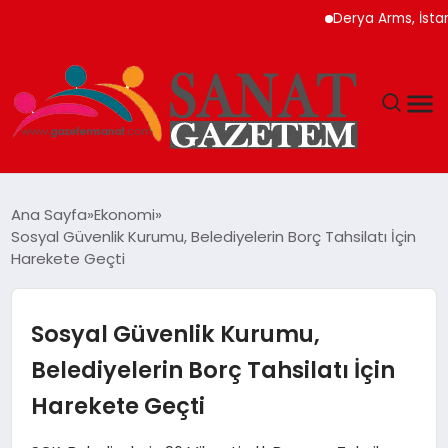
Derya Arms, İstanbul P
MAGAZIN
Ana Sayfa
Ekonomi
Sosyal Güvenlik Kurumu, Belediyelerin Borç Tahsilatı İçin
TEKNOLOJI
Harekete Geçti
SIYASET
Sosyal Güvenlik Kurumu,
SPOR
Belediyelerin Borç Tahsilatı İçin
Harekete Geçti
YAŞAM