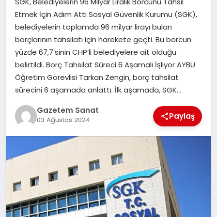
SGK, Belediyelerin 96 Milyar Liralık Borcunu Tahsil
EKONOMI
Etmek İçin Adım Attı Sosyal Güvenlik Kurumu (SGK),
belediyelerin toplamda 96 milyar lirayı bulan
SAĞLIK
borçlarının tahsilatı için harekete geçti. Bu borcun
yüzde 67,7’sinin CHP’li belediyelere ait olduğu
DÜNYA
belirtildi. Borç Tahsilat Süreci 6 Aşamalı İşliyor AYBÜ
Öğretim Görevlisi Tarkan Zengin, borç tahsilat
EĞITIM
sürecini 6 aşamada anlattı. İlk aşamada, SGK…
Gazetem Sanat
Paylaş
03 Ağustos 2024