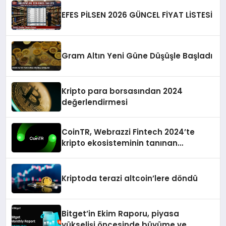
EFES PİLSEN 2026 GÜNCEL FİYAT LİSTESİ
Gram Altın Yeni Güne Düşüşle Başladı
Kripto para borsasından 2024
değerlendirmesi
CoinTR, Webrazzi Fintech 2024’te
kripto ekosisteminin tanınan
isimlerini ağırlayacak
Kriptoda terazi altcoin’lere döndü
Bitget’in Ekim Raporu, piyasa
yükselişi öncesinde büyüme ve