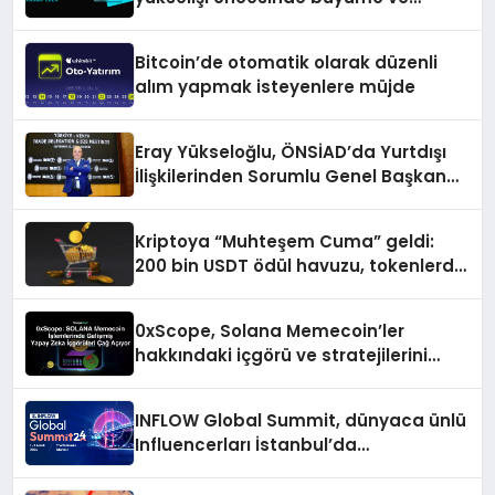
inovasyon gösteriyor
Bitcoin’de otomatik olarak düzenli
alım yapmak isteyenlere müjde
Eray Yükseloğlu, ÖNSİAD’da Yurtdışı
İlişkilerinden Sorumlu Genel Başkan
Yardımcısı Oldu
Kriptoya “Muhteşem Cuma” geldi:
200 bin USDT ödül havuzu, tokenlerde
%50 indirim ve dahası
0xScope, Solana Memecoin’ler
hakkındaki içgörü ve stratejilerini
açıkladı
INFLOW Global Summit, dünyaca ünlü
Influencerları İstanbul’da
buluşturuyor