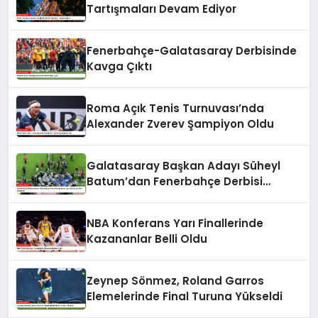
Tartışmaları Devam Ediyor
Fenerbahçe-Galatasaray Derbisinde
Kavga Çıktı
Roma Açık Tenis Turnuvası’nda
Alexander Zverev Şampiyon Oldu
Galatasaray Başkan Adayı Süheyl
Batum’dan Fenerbahçe Derbisi
Sonrası Sert Açıklama
NBA Konferans Yarı Finallerinde
Kazananlar Belli Oldu
Zeynep Sönmez, Roland Garros
Elemelerinde Final Turuna Yükseldi