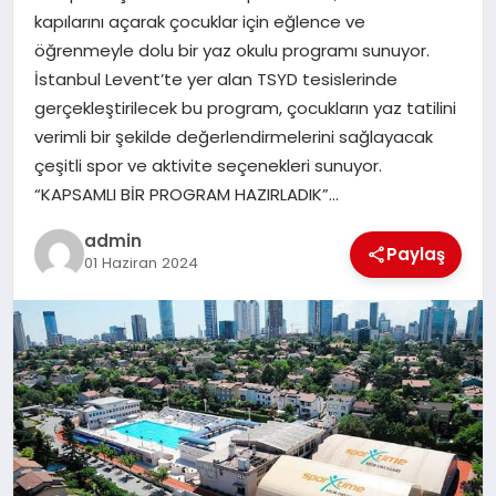
EKONOMI
kapılarını açarak çocuklar için eğlence ve
öğrenmeyle dolu bir yaz okulu programı sunuyor.
SAĞLIK
İstanbul Levent’te yer alan TSYD tesislerinde
gerçekleştirilecek bu program, çocukların yaz tatilini
DÜNYA
verimli bir şekilde değerlendirmelerini sağlayacak
çeşitli spor ve aktivite seçenekleri sunuyor.
EĞITIM
“KAPSAMLI BİR PROGRAM HAZIRLADIK”…
admin
Paylaş
01 Haziran 2024