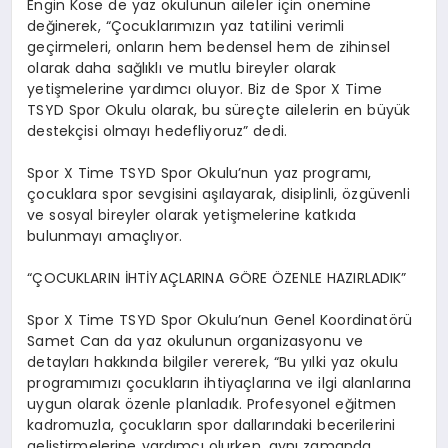
Engin Köse de yaz okulunun aileler için önemine
değinerek, “Çocuklarımızın yaz tatilini verimli
geçirmeleri, onların hem bedensel hem de zihinsel
olarak daha sağlıklı ve mutlu bireyler olarak
yetişmelerine yardımcı oluyor. Biz de Spor X Time
TSYD Spor Okulu olarak, bu süreçte ailelerin en büyük
destekçisi olmayı hedefliyoruz” dedi.
Spor X Time TSYD Spor Okulu’nun yaz programı,
çocuklara spor sevgisini aşılayarak, disiplinli, özgüvenli
ve sosyal bireyler olarak yetişmelerine katkıda
bulunmayı amaçlıyor.
“ÇOCUKLARIN İHTİYAÇLARINA GÖRE ÖZENLE HAZIRLADIK”
Spor X Time TSYD Spor Okulu’nun Genel Koordinatörü
Samet Can da yaz okulunun organizasyonu ve
detayları hakkında bilgiler vererek, “Bu yılki yaz okulu
programımızı çocukların ihtiyaçlarına ve ilgi alanlarına
uygun olarak özenle planladık. Profesyonel eğitmen
kadromuzla, çocukların spor dallarındaki becerilerini
geliştirmelerine yardımcı olurken, aynı zamanda