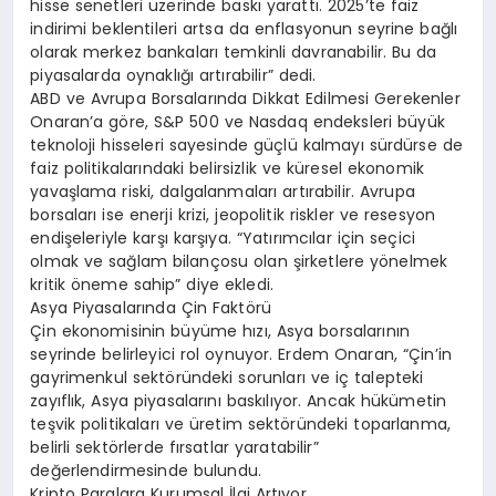
hisse senetleri üzerinde baskı yarattı. 2025’te faiz
indirimi beklentileri artsa da enflasyonun seyrine bağlı
olarak merkez bankaları temkinli davranabilir. Bu da
piyasalarda oynaklığı artırabilir” dedi.
ABD ve Avrupa Borsalarında Dikkat Edilmesi Gerekenler
Onaran’a göre, S&P 500 ve Nasdaq endeksleri büyük
teknoloji hisseleri sayesinde güçlü kalmayı sürdürse de
faiz politikalarındaki belirsizlik ve küresel ekonomik
yavaşlama riski, dalgalanmaları artırabilir. Avrupa
borsaları ise enerji krizi, jeopolitik riskler ve resesyon
endişeleriyle karşı karşıya. “Yatırımcılar için seçici
olmak ve sağlam bilançosu olan şirketlere yönelmek
kritik öneme sahip” diye ekledi.
Asya Piyasalarında Çin Faktörü
Çin ekonomisinin büyüme hızı, Asya borsalarının
seyrinde belirleyici rol oynuyor. Erdem Onaran, “Çin’in
gayrimenkul sektöründeki sorunları ve iç talepteki
zayıflık, Asya piyasalarını baskılıyor. Ancak hükümetin
teşvik politikaları ve üretim sektöründeki toparlanma,
belirli sektörlerde fırsatlar yaratabilir”
değerlendirmesinde bulundu.
Kripto Paralara Kurumsal İlgi Artıyor