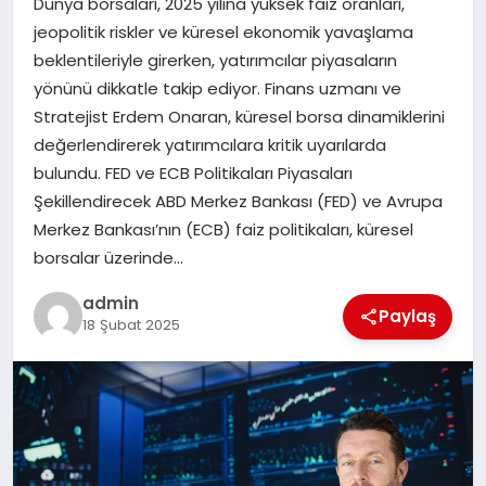
Dünya borsaları, 2025 yılına yüksek faiz oranları,
EKONOMI
jeopolitik riskler ve küresel ekonomik yavaşlama
beklentileriyle girerken, yatırımcılar piyasaların
SAĞLIK
yönünü dikkatle takip ediyor. Finans uzmanı ve
Stratejist Erdem Onaran, küresel borsa dinamiklerini
DÜNYA
değerlendirerek yatırımcılara kritik uyarılarda
bulundu. FED ve ECB Politikaları Piyasaları
EĞITIM
Şekillendirecek ABD Merkez Bankası (FED) ve Avrupa
Merkez Bankası’nın (ECB) faiz politikaları, küresel
borsalar üzerinde…
admin
Paylaş
18 Şubat 2025