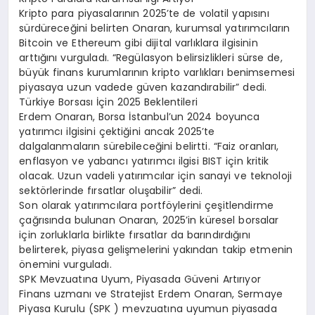
Kripto para piyasalarının 2025’te de volatil yapısını
sürdüreceğini belirten Onaran, kurumsal yatırımcıların
Bitcoin ve Ethereum gibi dijital varlıklara ilgisinin
arttığını vurguladı. “Regülasyon belirsizlikleri sürse de,
büyük finans kurumlarının kripto varlıkları benimsemesi
piyasaya uzun vadede güven kazandırabilir” dedi.
Türkiye Borsası İçin 2025 Beklentileri
Erdem Onaran, Borsa İstanbul’un 2024 boyunca
yatırımcı ilgisini çektiğini ancak 2025’te
dalgalanmaların sürebileceğini belirtti. “Faiz oranları,
enflasyon ve yabancı yatırımcı ilgisi BIST için kritik
olacak. Uzun vadeli yatırımcılar için sanayi ve teknoloji
sektörlerinde fırsatlar oluşabilir” dedi.
Son olarak yatırımcılara portföylerini çeşitlendirme
çağrısında bulunan Onaran, 2025’in küresel borsalar
için zorluklarla birlikte fırsatlar da barındırdığını
belirterek, piyasa gelişmelerini yakından takip etmenin
önemini vurguladı.
SPK Mevzuatına Uyum, Piyasada Güveni Artırıyor
Finans uzmanı ve Stratejist Erdem Onaran, Sermaye
Piyasa Kurulu (SPK ) mevzuatına uyumun piyasada