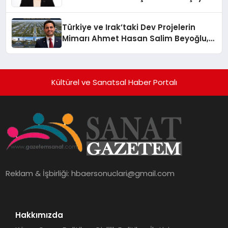
Üzerindedir”
Türkiye ve Irak’taki Dev Projelerin
Mimarı Ahmet Hasan Salim Beyoğlu,
10 Milyon Metrekarelik “Al Yusuf
Holding Industrial City” Projesini
Hayata Geçirecek
Kültürel ve Sanatsal Haber Portalı
Reklam & İşbirliği:
hbaersonuclari@gmail.com
Hakkımızda