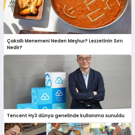
Çakallı Menemeni Neden Meşhur? Lezzetinin Sırrı
Nedir?
Tencent Hy3 dünya genelinde kullanıma sunuldu