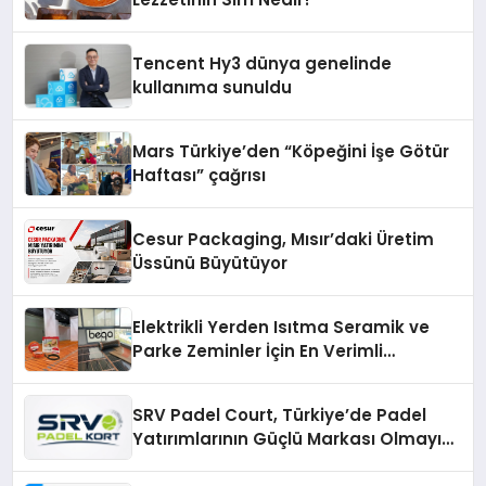
Tencent Hy3 dünya genelinde
kullanıma sunuldu
Mars Türkiye’den “Köpeğini İşe Götür
Haftası” çağrısı
Cesur Packaging, Mısır’daki Üretim
Üssünü Büyütüyor
Elektrikli Yerden Isıtma Seramik ve
Parke Zeminler İçin En Verimli
Çözümler
SRV Padel Court, Türkiye’de Padel
Yatırımlarının Güçlü Markası Olmayı
Sürdürüyor