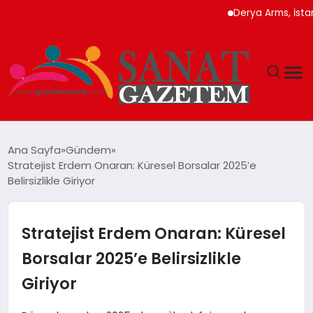
Derya Arms, İstanbul Pr
MAGAZIN
Ana Sayfa
Gündem
Stratejist Erdem Onaran: Küresel Borsalar 2025’e
TEKNOLOJI
Belirsizlikle Giriyor
SIYASET
Stratejist Erdem Onaran: Küresel
SPOR
Borsalar 2025’e Belirsizlikle
Giriyor
YAŞAM