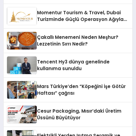
Momentur Tourism & Travel, Dubai
Turizminde Güçlü Operasyon Ağıyla
Fark Yaratıyor
Çakallı Menemeni Neden Meşhur?
Lezzetinin Sırrı Nedir?
Tencent Hy3 dünya genelinde
kullanıma sunuldu
Mars Türkiye’den “Köpeğini İşe Götür
Haftası” çağrısı
Cesur Packaging, Mısır’daki Üretim
Üssünü Büyütüyor
Elektrikli Yerden Isıtma Seramik ve