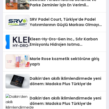
Parke Zeminler İçin En Verimli
Çözümler
SRV Padel Court, Türkiye’de Padel
Yatırımlarının Güçlü Markası Olmayı
Sürdürüyor
Kleen-Hy-Dro-Gen Inc., Sıfır Karbon
Emisyonlu Hidrojen Isıtma
Teknolojisinde ISO ve TSSA
Düzenleyici Onaylarını Aldı
Marie Rose kozmetik sektörüne giriş
yaptı
Daikin’den akıllı iklimlendirmede yeni
dönem: Madoka Plus Türkiye’de
Daikin’den akıllı iklimlendirmede yeni
dönem: Madoka Plus Türkiye’de