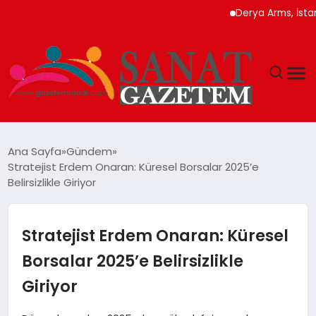
Derya Arms, İstanbul Pr
MAGAZIN
Ana Sayfa
Gündem
Stratejist Erdem Onaran: Küresel Borsalar 2025’e
TEKNOLOJI
Belirsizlikle Giriyor
SIYASET
Stratejist Erdem Onaran: Küresel
SPOR
Borsalar 2025’e Belirsizlikle
Giriyor
YAŞAM