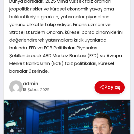
Dünya borsaları, 2025 yılına yüksek faiz oranları,
EKONOMI
jeopolitik riskler ve küresel ekonomik yavaşlama
beklentileriyle girerken, yatırımcılar piyasaların
SAĞLIK
yönünü dikkatle takip ediyor. Finans uzmanı ve
Stratejist Erdem Onaran, küresel borsa dinamiklerini
DÜNYA
değerlendirerek yatırımcılara kritik uyarılarda
bulundu. FED ve ECB Politikaları Piyasaları
EĞITIM
Şekillendirecek ABD Merkez Bankası (FED) ve Avrupa
Merkez Bankası’nın (ECB) faiz politikaları, küresel
borsalar üzerinde…
admin
Paylaş
18 Şubat 2025