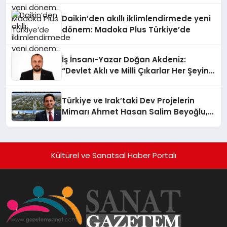
Daikin’den akıllı iklimlendirmede yeni
dönem: Madoka Plus Türkiye’de
İş İnsanı-Yazar Doğan Akdeniz:
“Devlet Aklı ve Milli Çıkarlar Her Şeyin
Üzerindedir”
Türkiye ve Irak’taki Dev Projelerin
Mimarı Ahmet Hasan Salim Beyoğlu,
10 Milyon Metrekarelik “Al Yusuf
Holding Industrial City” Projesini
Hayata Geçirecek
Kültürel ve Sanatsal Haber Portalı