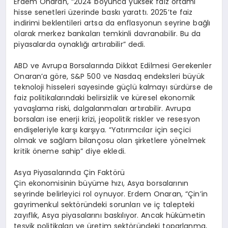
Erdem Onaran, “2024 boyunca yüksek faiz ortamı
hisse senetleri üzerinde baskı yarattı. 2025’te faiz
indirimi beklentileri artsa da enflasyonun seyrine bağlı
olarak merkez bankaları temkinli davranabilir. Bu da
piyasalarda oynaklığı artırabilir” dedi.
ABD ve Avrupa Borsalarında Dikkat Edilmesi Gerekenler
Onaran’a göre, S&P 500 ve Nasdaq endeksleri büyük
teknoloji hisseleri sayesinde güçlü kalmayı sürdürse de
faiz politikalarındaki belirsizlik ve küresel ekonomik
yavaşlama riski, dalgalanmaları artırabilir. Avrupa
borsaları ise enerji krizi, jeopolitik riskler ve resesyon
endişeleriyle karşı karşıya. “Yatırımcılar için seçici
olmak ve sağlam bilançosu olan şirketlere yönelmek
kritik öneme sahip” diye ekledi.
Asya Piyasalarında Çin Faktörü
Çin ekonomisinin büyüme hızı, Asya borsalarının
seyrinde belirleyici rol oynuyor. Erdem Onaran, “Çin’in
gayrimenkul sektöründeki sorunları ve iç talepteki
zayıflık, Asya piyasalarını baskılıyor. Ancak hükümetin
teşvik politikaları ve üretim sektöründeki toparlanma,