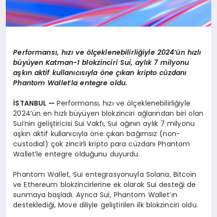
Performansı
, h
ızı
ve
ö
lçeklenebilirliğiyle 2024’ün hızlı
büyüyen Katman-1 blokzinciri Sui, aylık 7 milyonu
aşkın aktif kullanıcısıyla
ö
ne çıkan kripto cüzdanı
Phantom Wallet
’
la entegre oldu.
İSTANBUL
—
Performansı, hızı ve ölçeklenebilirliğiyle
2024’ün en hızlı büyüyen blokzinciri ağlarından biri olan
Sui’nin geliştiricisi Sui Vakfı, Sui ağının aylık 7 milyonu
aşkın aktif kullanıcıyla öne çıkan bağımsız (non-
custodial) çok zincirli kripto para cüzdanı Phantom
Wallet’le entegre olduğunu duyurdu.
Phantom Wallet, Sui entegrasyonuyla Solana, Bitcoin
ve Ethereum blokzincirlerine ek olarak Sui desteği de
sunmaya başladı. Ayrıca Sui, Phantom Wallet’ın
desteklediği, Move diliyle geliştirilen ilk blokzinciri oldu.