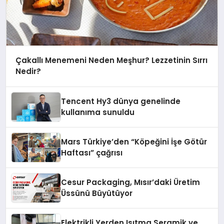
Çakallı Menemeni Neden Meşhur? Lezzetinin Sırrı
Nedir?
Tencent Hy3 dünya genelinde
kullanıma sunuldu
Mars Türkiye’den “Köpeğini İşe Götür
Haftası” çağrısı
Cesur Packaging, Mısır’daki Üretim
Üssünü Büyütüyor
Elektrikli Yerden Isıtma Seramik ve