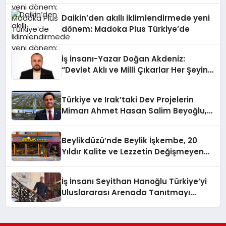
Daikin’den akıllı iklimlendirmede yeni
dönem: Madoka Plus Türkiye’de
İş İnsanı-Yazar Doğan Akdeniz:
“Devlet Aklı ve Milli Çıkarlar Her Şeyin
Üzerindedir”
Türkiye ve Irak’taki Dev Projelerin
Mimarı Ahmet Hasan Salim Beyoğlu,
10 Milyon Metrekarelik “Al Yusuf
Holding Industrial City” Projesini
Beylikdüzü’nde Beylik İşkembe, 20
Hayata Geçirecek
Yıldır Kalite ve Lezzetin Değişmeyen
Adresi
İş İnsanı Seyithan Hanoğlu Türkiye’yi
Uluslararası Arenada Tanıtmayı
Hedefliyor