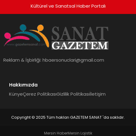
Kültürel ve Sanatsal Haber Portalı
Reklam & İşbirliği:
hbaersonuclari@gmail.com
Hakkımızda
Künye
Çerez Politikası
Gizlilik Politikası
İletişim
Copyright © 2025 Tüm hakları GAZETEM SANAT 'da saklıdır.
Mersin Haber
Mersin Lojistik