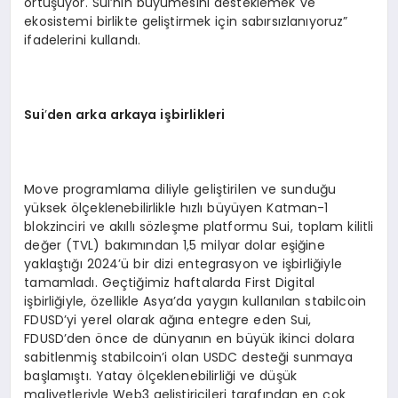
örtüşüyor. Sui’nin büyümesini desteklemek ve
ekosistemi birlikte geliştirmek için sabırsızlanıyoruz”
ifadelerini kullandı.
Sui
’
den arka arkaya işbirlikleri
Move programlama diliyle geliştirilen ve sunduğu
yüksek ölçeklenebilirlikle hızlı büyüyen Katman-1
blokzinciri ve akıllı sözleşme platformu Sui, toplam kilitli
değer (TVL) bakımından 1,5 milyar dolar eşiğine
yaklaştığı 2024’ü bir dizi entegrasyon ve işbirliğiyle
tamamladı. Geçtiğimiz haftalarda First Digital
işbirliğiyle, özellikle Asya’da yaygın kullanılan stabilcoin
FDUSD’yi yerel olarak ağına entegre eden Sui,
FDUSD’den önce de dünyanın en büyük ikinci dolara
sabitlenmiş stabilcoin’i olan USDC desteği sunmaya
başlamıştı. Yatay ölçeklenebilirliği ve düşük
maliyetleriyle Web3 geliştiricileri tarafından en çok