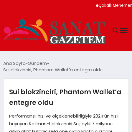
Çakallı Menemeni Nede
MAGAZIN
Ana Sayfa
Gündem
Sui blokzinciri, Phantom Wallet’a entegre oldu
TEKNOLOJI
SIYASET
Sui blokzinciri, Phantom Wallet’a
entegre oldu
SPOR
Performansı, hızı ve ölçeklenebilirliğiyle 2024’ün hızlı
YAŞAM
büyüyen Katman-1 blokzinciri Sui, aylık 7 milyonu
aşkın aktif kullanıcısıyla öne çıkan kripto cüzdanı