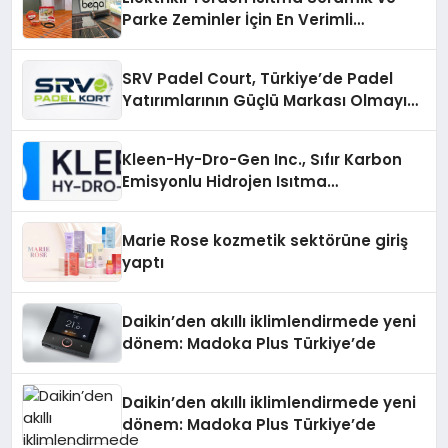
Parke Zeminler İçin En Verimli
Çözümler
SRV Padel Court, Türkiye’de Padel
Yatırımlarının Güçlü Markası Olmayı
Sürdürüyor
Kleen-Hy-Dro-Gen Inc., Sıfır Karbon
Emisyonlu Hidrojen Isıtma
Teknolojisinde ISO ve TSSA
Düzenleyici Onaylarını Aldı
Marie Rose kozmetik sektörüne giriş
yaptı
Daikin’den akıllı iklimlendirmede yeni
dönem: Madoka Plus Türkiye’de
Daikin’den akıllı iklimlendirmede yeni
dönem: Madoka Plus Türkiye’de