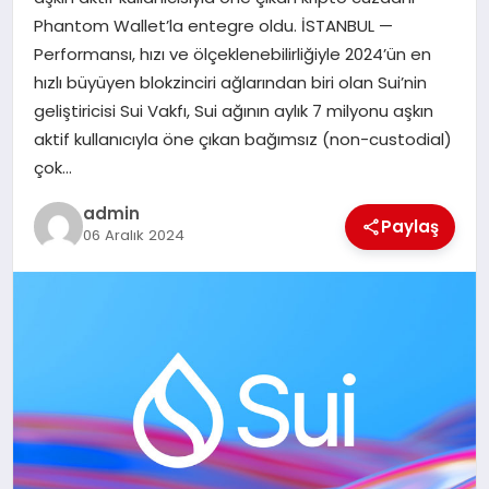
EKONOMI
Phantom Wallet’la entegre oldu. İSTANBUL —
Performansı, hızı ve ölçeklenebilirliğiyle 2024’ün en
SAĞLIK
hızlı büyüyen blokzinciri ağlarından biri olan Sui’nin
geliştiricisi Sui Vakfı, Sui ağının aylık 7 milyonu aşkın
DÜNYA
aktif kullanıcıyla öne çıkan bağımsız (non-custodial)
çok…
EĞITIM
admin
Paylaş
06 Aralık 2024