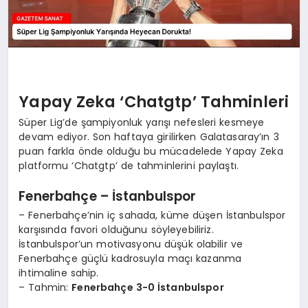
Yapay Zeka ‘Chatgtp’ Tahminleri
Süper Lig’de şampiyonluk yarışı nefesleri kesmeye
devam ediyor. Son haftaya girilirken Galatasaray’ın 3
puan farkla önde olduğu bu mücadelede Yapay Zeka
platformu ‘Chatgtp’ de tahminlerini paylaştı.
Fenerbahçe – İstanbulspor
– Fenerbahçe’nin iç sahada, küme düşen İstanbulspor
karşısında favori olduğunu söyleyebiliriz.
İstanbulspor’un motivasyonu düşük olabilir ve
Fenerbahçe güçlü kadrosuyla maçı kazanma
ihtimaline sahip.
– Tahmin:
Fenerbahçe 3-0 İstanbulspor