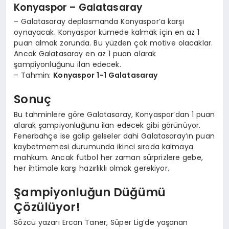
Konyaspor – Galatasaray
– Galatasaray deplasmanda Konyaspor’a karşı
oynayacak. Konyaspor kümede kalmak için en az 1
puan almak zorunda. Bu yüzden çok motive olacaklar.
Ancak Galatasaray en az 1 puan alarak
şampiyonluğunu ilan edecek.
– Tahmin:
Konyaspor 1-1 Galatasaray
Sonuç
Bu tahminlere göre Galatasaray, Konyaspor’dan 1 puan
alarak şampiyonluğunu ilan edecek gibi görünüyor.
Fenerbahçe ise galip gelseler dahi Galatasaray’ın puan
kaybetmemesi durumunda ikinci sırada kalmaya
mahkum. Ancak futbol her zaman sürprizlere gebe,
her ihtimale karşı hazırlıklı olmak gerekiyor.
Şampiyonluğun Düğümü
Çözülüyor!
Sözcü yazarı Ercan Taner, Süper Lig’de yaşanan