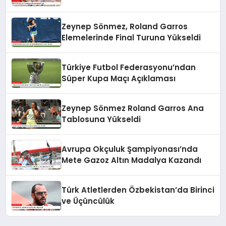
Zeynep Sönmez, Roland Garros
Elemelerinde Final Turuna Yükseldi
Türkiye Futbol Federasyonu’ndan
Süper Kupa Maçı Açıklaması
Zeynep Sönmez Roland Garros Ana
Tablosuna Yükseldi
Avrupa Okçuluk Şampiyonası’nda
Mete Gazoz Altın Madalya Kazandı
Türk Atletlerden Özbekistan’da Birinci
ve Üçüncülük