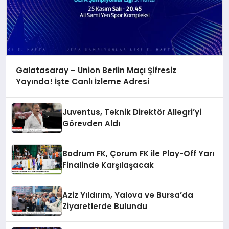
Galatasaray – Union Berlin Maçı Şifresiz
Yayında! İşte Canlı İzleme Adresi
Juventus, Teknik Direktör Allegri’yi
Görevden Aldı
Bodrum FK, Çorum FK ile Play-Off Yarı
Finalinde Karşılaşacak
Aziz Yıldırım, Yalova ve Bursa’da
Ziyaretlerde Bulundu