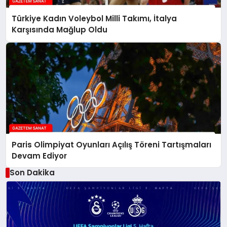
Türkiye Kadın Voleybol Milli Takımı, İtalya
Karşısında Mağlup Oldu
Paris Olimpiyat Oyunları Açılış Töreni Tartışmaları
Devam Ediyor
Son Dakika