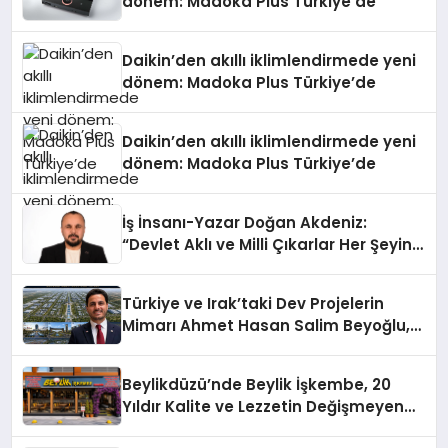
dönem: Madoka Plus Türkiye’de
Daikin’den akıllı iklimlendirmede yeni
dönem: Madoka Plus Türkiye’de
Daikin’den akıllı iklimlendirmede yeni
dönem: Madoka Plus Türkiye’de
İş İnsanı-Yazar Doğan Akdeniz:
“Devlet Aklı ve Milli Çıkarlar Her Şeyin
Üzerindedir”
Türkiye ve Irak’taki Dev Projelerin
Mimarı Ahmet Hasan Salim Beyoğlu,
10 Milyon Metrekarelik “Al Yusuf
Holding Industrial City” Projesini
Beylikdüzü’nde Beylik İşkembe, 20
Hayata Geçirecek
Yıldır Kalite ve Lezzetin Değişmeyen
Adresi