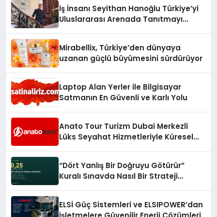
İş İnsanı Seyithan Hanoğlu Türkiye’yi
Uluslararası Arenada Tanıtmayı
Hedefliyor
Mirabellix, Türkiye’den dünyaya
uzanan güçlü büyümesini sürdürüyor
Laptop Alan Yerler ile Bilgisayar
Satmanın En Güvenli ve Karlı Yolu
Anato Tour Turizm Dubai Merkezli
Lüks Seyahat Hizmetleriyle Küresel
Turizmde Öne Çıkıyor
“Dört Yanlış Bir Doğruyu Götürür”
Kuralı Sınavda Nasıl Bir Strateji
Gerektiriyor?
ELSİ Güç Sistemleri ve ELSIPOWER’dan
İşletmelere Güvenilir Enerji Çözümleri