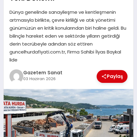
EKONOMI
Dünya genelinde sanayileşme ve kentleşmenin
SAĞLIK
artmasıyla birlikte, çevre kirliliği ve atık yönetimi
günümüzün en kritik konularından biri haline geldi. Bu
DÜNYA
bilinçle hareket eden ve sektörde yılların getirdiği
derin tecrübeyle adından söz ettiren
EĞITIM
guncelhurdafiyati.com.tr, Firma Sahibi İlyas Baykal
lide
Gazetem Sanat
Paylaş
03 Haziran 2026