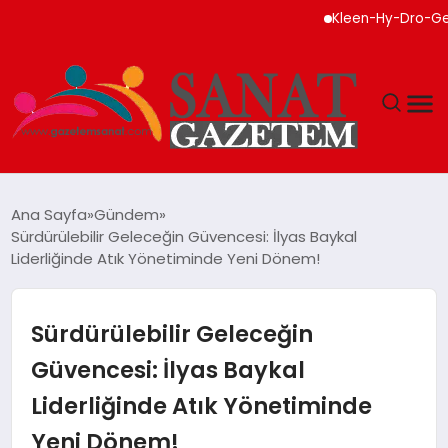
Kleen-Hy-Dro-Gen Inc.
MAGAZIN
Ana Sayfa
Gündem
Sürdürülebilir Geleceğin Güvencesi: İlyas Baykal
TEKNOLOJI
Liderliğinde Atık Yönetiminde Yeni Dönem!
SIYASET
Sürdürülebilir Geleceğin
SPOR
Güvencesi: İlyas Baykal
Liderliğinde Atık Yönetiminde
YAŞAM
Yeni Dönem!