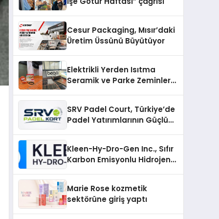
İşe Götür Haftası” çağrısı
Cesur Packaging, Mısır’daki
Üretim Üssünü Büyütüyor
Elektrikli Yerden Isıtma
Seramik ve Parke Zeminler
İçin En Verimli Çözümler
SRV Padel Court, Türkiye’de
Padel Yatırımlarının Güçlü
Markası Olmayı Sürdürüyor
Kleen-Hy-Dro-Gen Inc., Sıfır
Karbon Emisyonlu Hidrojen
Isıtma Teknolojisinde ISO ve
TSSA Düzenleyici Onaylarını
Marie Rose kozmetik
Aldı
sektörüne giriş yaptı