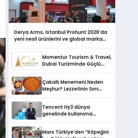
Derya Arms, İstanbul Prohunt 2026’da
yeni nesil ürünlerini ve global marka
vizyonunu sergiledi
Momentur Tourism & Travel,
Dubai Turizminde Güçlü
Operasyon Ağıyla Fark
Yaratıyor
Çakallı Menemeni Neden
Meşhur? Lezzetinin Sırrı
Nedir?
Tencent Hy3 dünya
genelinde kullanıma
sunuldu
Mars Türkiye’den “Köpeğini