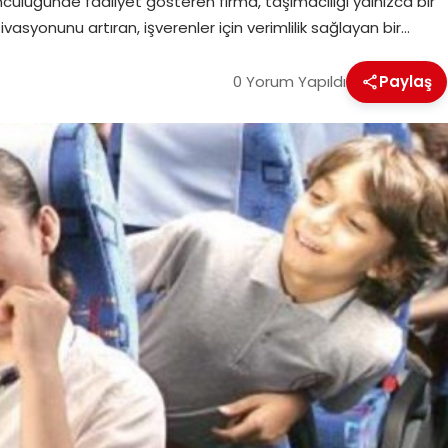
ncülüğünde faaliyet gösteren firma, taşımacılığı yalnızca bir
asyonunu artıran, işverenler için verimlilik sağlayan bir…
0 Yorum Yapıldı
Paylaş