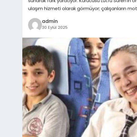
sunarak fark yaratıyor. Kurucusu Lütfü Süren’in ö
ulaşım hizmeti olarak görmüyor; çalışanların motiv
admin
30 Eylül 2025