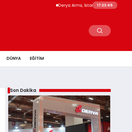
Derya Arms, İstanbul Prohunt 2026’da yeni nesil
17:23:47
DÜNYA
EĞITIM
Son Dakika