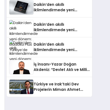
Daikin’den akıllı
iklimlendirmede yeni
dönem: Madoka Plus
Türkiye’de
Daikin’den akıllı
iklimlendirmede yeni
dönem: Madoka Plus
Türkiye’de
Daikin’den akıllı
iklimlendirmede yeni
dönem: Madoka Plus
Türkiye’de
İş İnsanı-Yazar Doğan
Akdeniz: “Devlet Aklı ve Milli
Çıkarlar Her Şeyin
Üzerindedir”
Türkiye ve Irak’taki Dev
Projelerin Mimarı Ahmet
Hasan Salim Beyoğlu, 10
Milyon Metrekarelik “Al Yusuf
Holding Industrial City”