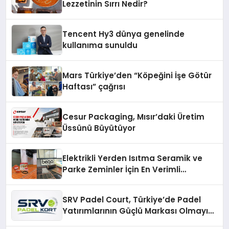
Lezzetinin Sırrı Nedir?
Tencent Hy3 dünya genelinde
kullanıma sunuldu
Mars Türkiye’den “Köpeğini İşe Götür
Haftası” çağrısı
Cesur Packaging, Mısır’daki Üretim
Üssünü Büyütüyor
Elektrikli Yerden Isıtma Seramik ve
Parke Zeminler İçin En Verimli
Çözümler
SRV Padel Court, Türkiye’de Padel
Yatırımlarının Güçlü Markası Olmayı
Sürdürüyor