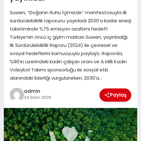
EKONOMI
Suwen, “Doğanın Ruhu İçimizde” manifestosuyla ilk
SAĞLIK
sürdürülebilirlik raporunu yayınladı 2030’a kadar enerji
tüketiminde %75 emisyon azaltımı hedefi!
DÜNYA
Türkiye’nin öncü iç giyim markası Suwen, yayınladığı
ilk Sürdürülebilirlik Raporu (2024) ile çevresel ve
EĞITIM
sosyal hedeflerini kamuoyuyla paylaştı. Raporda,
%90’ın üzerindeki kadın çalışan oranı ve A Milli Kadın
Voleybol Takımı sponsorluğu ile sosyal etki
alanındaki liderliği vurgulanırken; 2030’a…
admin
Paylaş
24 Ekim 2025