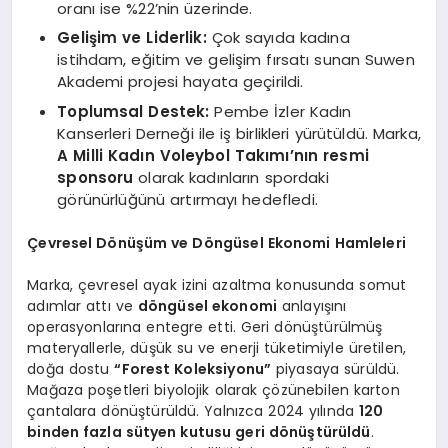
oranı ise %22’nin üzerinde.
Gelişim ve Liderlik:
Çok sayıda kadına
istihdam, eğitim ve gelişim fırsatı sunan Suwen
Akademi projesi hayata geçirildi.
Toplumsal Destek:
Pembe İzler Kadın
Kanserleri Derneği ile iş birlikleri yürütüldü. Marka,
A Milli Kadın Voleybol Takımı’nın resmi
sponsoru
olarak kadınların spordaki
görünürlüğünü artırmayı hedefledi.
Çevresel Dönüşüm ve Döngüsel Ekonomi Hamleleri
Marka, çevresel ayak izini azaltma konusunda somut
adımlar attı ve
döngüsel ekonomi
anlayışını
operasyonlarına entegre etti. Geri dönüştürülmüş
materyallerle, düşük su ve enerji tüketimiyle üretilen,
doğa dostu
“Forest Koleksiyonu”
piyasaya sürüldü.
Mağaza poşetleri biyolojik olarak çözünebilen karton
çantalara dönüştürüldü. Yalnızca 2024 yılında
120
binden fazla sütyen kutusu geri dönüştürüldü
.