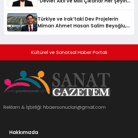
“Devlet Aklı ve Milli Çıkarlar Her Şeyin
Üzerindedir”
Türkiye ve Irak’taki Dev Projelerin
Mimarı Ahmet Hasan Salim Beyoğlu,
10 Milyon Metrekarelik “Al Yusuf
Holding Industrial City” Projesini
Hayata Geçirecek
Kültürel ve Sanatsal Haber Portalı
Reklam & İşbirliği:
hbaersonuclari@gmail.com
Hakkımızda