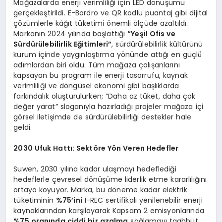
Mağazalarda enerji verimliliği için LED dönüşümü
gerçekleştirildi. E-Bordro ve QR kodlu puantaj gibi dijital
çözümlerle kâğıt tüketimi önemli ölçüde azaltıldı.
Markanın 2024 yılında başlattığı
“Yeşil Ofis ve
Sürdürülebilirlik Eğitimleri”
, sürdürülebilirlik kültürünü
kurum içinde yaygınlaştırma yönünde attığı en güçlü̈
adımlardan biri oldu. Tüm mağaza çalışanlarını
kapsayan bu program ile enerji tasarrufu, kaynak
verimliliği ve döngüsel ekonomi gibi başlıklarda
farkındalık oluşturulurken; “Daha az tüket, daha çok
değer yarat” sloganıyla hazırladığı projeler mağaza içi
görsel iletişimde de sürdürülebilirliği destekler hale
geldi.
2030 Ufuk Hattı: Sektöre Yön Veren Hedefler
Suwen, 2030 yılına kadar ulaşmayı hedeflediği
hedeflerle çevresel dönüşüme liderlik etme kararlılığını
ortaya koyuyor. Marka, bu döneme kadar elektrik
tüketiminin
%75’ini
I-REC sertifikalı yenilenebilir enerji
kaynaklarından karşılayarak Kapsam 2 emisyonlarında
%75 oranında ciddi bir azalma
sağlamayı taahhüt