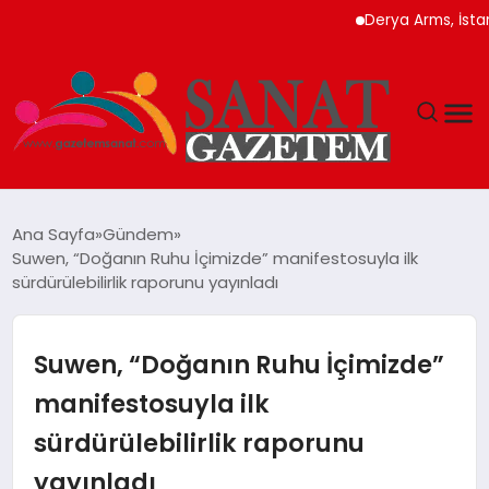
Derya Arms, İstanbul Proh
MAGAZIN
Ana Sayfa
Gündem
Suwen, “Doğanın Ruhu İçimizde” manifestosuyla ilk
TEKNOLOJI
sürdürülebilirlik raporunu yayınladı
SIYASET
Suwen, “Doğanın Ruhu İçimizde”
SPOR
manifestosuyla ilk
sürdürülebilirlik raporunu
YAŞAM
yayınladı