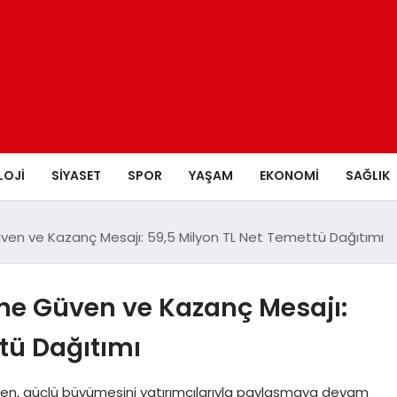
LOJI
SIYASET
SPOR
YAŞAM
EKONOMI
SAĞLIK
ven ve Kazanç Mesajı: 59,5 Milyon TL Net Temettü Dağıtımı
ne Güven ve Kazanç Mesajı:
tü Dağıtımı
Suwen, güçlü büyümesini yatırımcılarıyla paylaşmaya devam