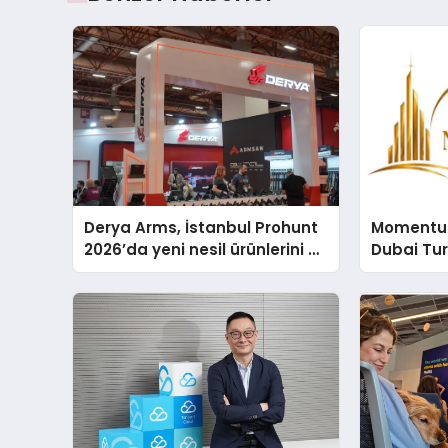
Derya Arms, İstanbul Prohunt
Momentur
2026’da yeni nesil ürünlerini ve
Dubai Tu
global marka vizyonunu
Operasyo
sergiledi
Yaratıyor