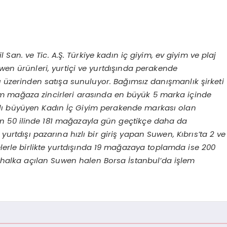
San. ve Tic. A.Ş. Türkiye kadın iç giyim, ev giyim ve plaj
uwen ürünleri, yurtiçi ve yurtdışında perakende
rı üzerinden satışa sunuluyor. Bağımsız danışmanlık şirketi
yim mağaza zincirleri arasında en büyük 5 marka içinde
ızlı büyüyen Kadın İç Giyim perakende markası olan
nin 50 ilinde 181 mağazayla gün geçtikçe daha da
 yurtdışı pazarına hızlı bir giriş yapan Suwen, Kıbrıs’ta 2 ve
erle birlikte yurtdışında 19 mağazaya toplamda ise 200
halka açılan Suwen halen Borsa İstanbul’da işlem