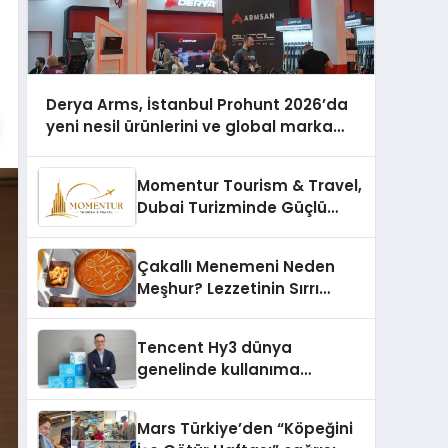
Derya Arms, İstanbul Prohunt 2026’da
yeni nesil ürünlerini ve global marka
vizyonunu sergiledi
Momentur Tourism & Travel,
Dubai Turizminde Güçlü
Operasyon Ağıyla Fark
Yaratıyor
Çakallı Menemeni Neden
Meşhur? Lezzetinin Sırrı
Nedir?
Tencent Hy3 dünya
genelinde kullanıma
sunuldu
Mars Türkiye’den “Köpeğini