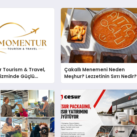
 Tourism & Travel,
Çakallı Menemeni Neden
rizminde Güçlü
Meşhur? Lezzetinin Sırrı Nedir?
n Ağıyla Fark