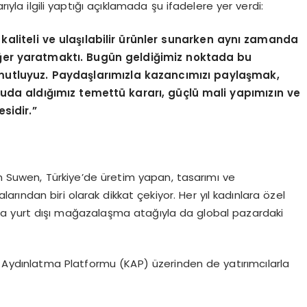
ıyla ilgili yaptığı açıklamada şu ifadelere yer verdi:
liteli ve ulaşılabilir ürünler sunarken aynı zamanda
 değer yaratmaktı. Bugün geldiğimiz noktada bu
 mutluyuz. Paydaşlarımızla kazancımızı paylaşmak,
uda aldığımız temettü kararı, güçlü mali yapımızın ve
sidir.”
an Suwen, Türkiye’de üretim yapan, tasarımı ve
larından biri olarak dikkat çekiyor. Her yıl kadınlara özel
da yurt dışı mağazalaşma atağıyla da global pazardaki
u Aydınlatma Platformu (KAP) üzerinden de yatırımcılarla