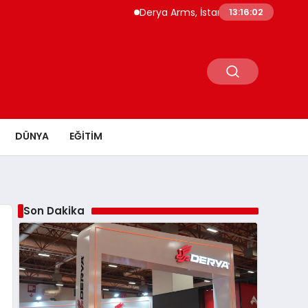
Derya Arms, İstanbul Prohunt 2026’da yeni ne
13:16:03
DÜNYA
EĞITIM
Son Dakika