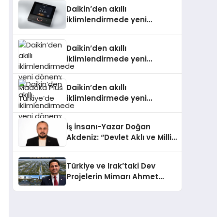
Daikin’den akıllı
iklimlendirmede yeni
dönem: Madoka Plus
Türkiye’de
Daikin’den akıllı
iklimlendirmede yeni
dönem: Madoka Plus
Türkiye’de
Daikin’den akıllı
iklimlendirmede yeni
dönem: Madoka Plus
Türkiye’de
İş İnsanı-Yazar Doğan
Akdeniz: “Devlet Aklı ve Milli
Çıkarlar Her Şeyin
Üzerindedir”
Türkiye ve Irak’taki Dev
Projelerin Mimarı Ahmet
Hasan Salim Beyoğlu, 10
Milyon Metrekarelik “Al Yusuf
Holding Industrial City”