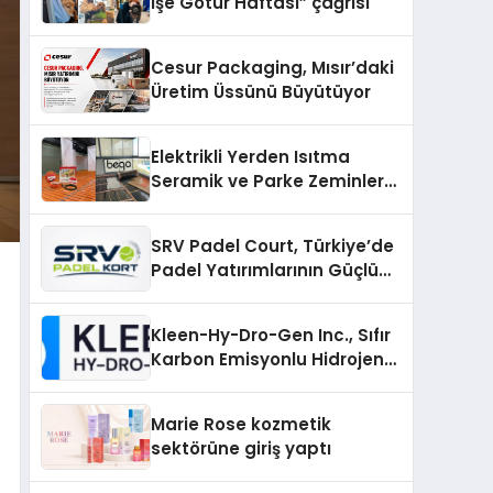
İşe Götür Haftası” çağrısı
Cesur Packaging, Mısır’daki
Üretim Üssünü Büyütüyor
Elektrikli Yerden Isıtma
Seramik ve Parke Zeminler
İçin En Verimli Çözümler
SRV Padel Court, Türkiye’de
Padel Yatırımlarının Güçlü
Markası Olmayı Sürdürüyor
Kleen-Hy-Dro-Gen Inc., Sıfır
Karbon Emisyonlu Hidrojen
Isıtma Teknolojisinde ISO ve
TSSA Düzenleyici Onaylarını
Marie Rose kozmetik
Aldı
sektörüne giriş yaptı