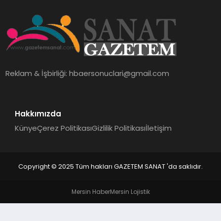
EKONOMI
SAĞLIK
DÜNYA
Reklam & İşbirliği:
hbaersonuclari@gmail.com
EĞITIM
Hakkımızda
Künye
Çerez Politikası
Gizlilik Politikası
İletişim
Copyright © 2025 Tüm hakları GAZETEM SANAT 'da saklıdır.
Mersin Haber
Mersin Lojistik