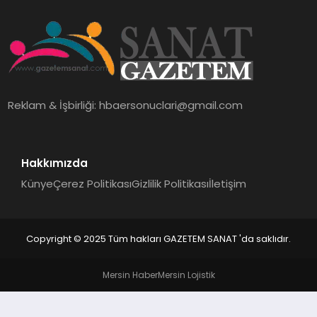
EKONOMI
SAĞLIK
DÜNYA
Reklam & İşbirliği:
hbaersonuclari@gmail.com
EĞITIM
Hakkımızda
Künye
Çerez Politikası
Gizlilik Politikası
İletişim
Copyright © 2025 Tüm hakları GAZETEM SANAT 'da saklıdır.
Mersin Haber
Mersin Lojistik