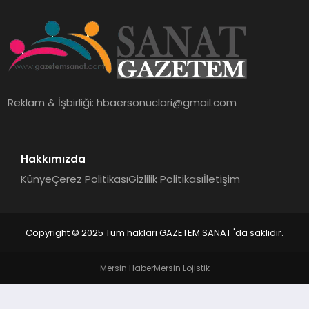
EKONOMI
SAĞLIK
DÜNYA
Reklam & İşbirliği:
hbaersonuclari@gmail.com
EĞITIM
Hakkımızda
Künye
Çerez Politikası
Gizlilik Politikası
İletişim
Copyright © 2025 Tüm hakları GAZETEM SANAT 'da saklıdır.
Mersin Haber
Mersin Lojistik